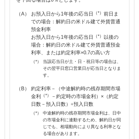
（*）
お預入日から1年後の応当日
前日ま
での場合：解約日の米ドル建て外貨普通
預金利率
（*）
お預入日から1年後の応当日
以後の
場合：解約日の米ドル建て外貨普通預金
利率、または約定利率×0.7の高い方
当該応当日が土・日・祝日等の場合は、
その翌平日窓口営業日が応当日となりま
す。
約定利率－（中途解約時の残存期間市場
（*）
金利
－約定時の市場金利）×（約定
日数－預入日数）÷預入日数
中途解約時の残存期間市場金利は、日中
の市場金利に連動するため、解約日が同
じでも、相場動向により異なる利率とな
る場合があります。