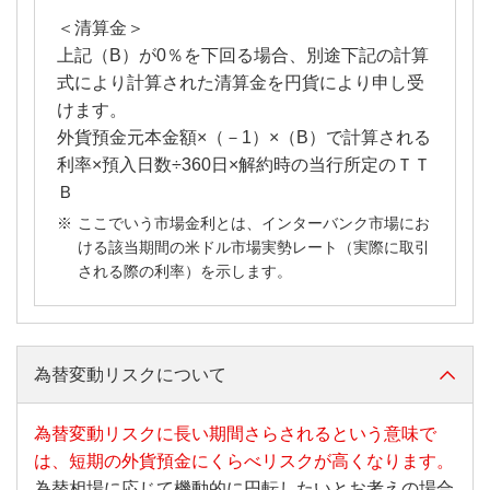
＜清算金＞
上記（B）が0％を下回る場合、別途下記の計算
式により計算された清算金を円貨により申し受
けます。
外貨預金元本金額×（－1）×（B）で計算される
利率×預入日数÷360日×解約時の当行所定のＴＴ
Ｂ
ここでいう市場金利とは、インターバンク市場にお
ける該当期間の米ドル市場実勢レート（実際に取引
される際の利率）を示します。
為替変動リスクについて
為替変動リスクに長い期間さらされるという意味で
は、短期の外貨預金にくらべリスクが高くなります。
為替相場に応じて機動的に円転したいとお考えの場合