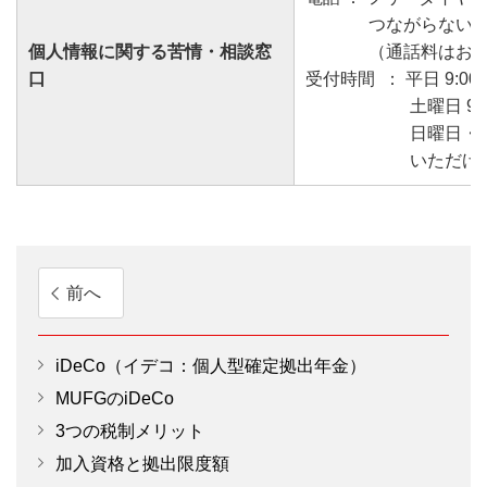
つながらない場合に
個人情報に関する苦情・相談窓
（通話料はお
口
受付時間 ： 平日 9:00～
土曜日 9:0
日曜日・祝
いただけ
前へ
iDeCo（イデコ：個人型確定拠出年金）
MUFGのiDeCo
3つの税制メリット
加入資格と拠出限度額