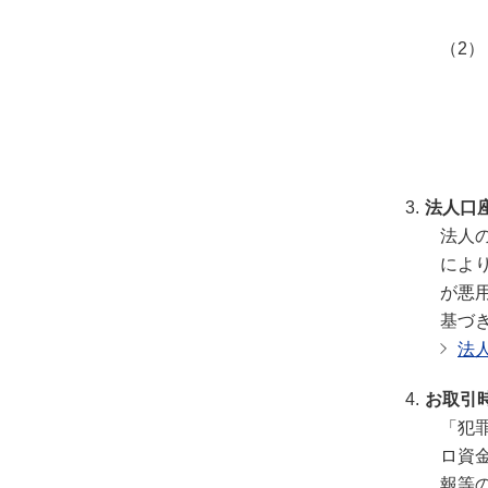
法人口
法人
によ
が悪
基づ
法
お取引
「犯
ロ資
報等