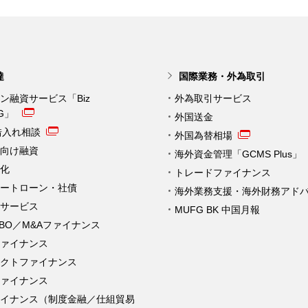
達
国際業務・外為取引
ン融資サービス「Biz
外為取引サービス
NG」
外国送金
借入れ相談
外国為替相場
向け融資
海外資金管理「GCMS Plus」
化
トレードファイナンス
ートローン・社債
海外業務支援・海外財務アド
サービス
MUFG BK 中国月報
MBO／M&Aファイナンス
ァイナンス
クトファイナンス
ァイナンス
ァイナンス（制度金融／仕組貿易