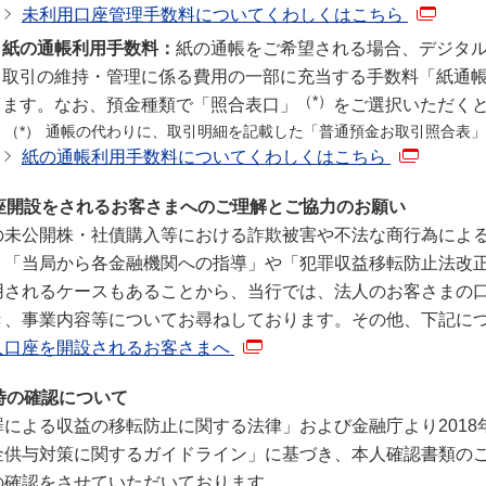
未利用口座管理手数料についてくわしくはこちら
紙の通帳利用手数料：
紙の通帳をご希望される場合、デジタ
取引の維持・管理に係る費用の一部に充当する手数料「紙通帳
（*）
ます。なお、預金種類で「照合表口」
をご選択いただく
通帳の代わりに、取引明細を記載した「普通預金お取引照合表」
紙の通帳利用手数料についてくわしくはこちら
座開設をされるお客さまへのご理解とご協力のお願い
の未公開株・社債購入等における詐欺被害や不法な商行為によ
り「当局から各金融機関への指導」や「犯罪収益移転防止法改
用されるケースもあることから、当行では、法人のお客さまの
き、事業内容等についてお尋ねしております。その他、下記に
人口座を開設されるお客さまへ
時の確認について
罪による収益の移転防止に関する法律」および金融庁より2018
金供与対策に関するガイドライン」に基づき、本人確認書類の
の確認をさせていただいております。