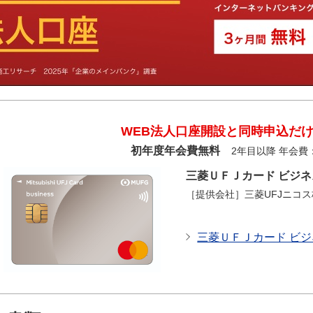
WEB法人口座開設と同時申込だ
初年度年会費無料
2年目以降 年会費：
三菱ＵＦＪカード ビジ
［提供会社］三菱UFJニコ
三菱ＵＦＪカード ビ