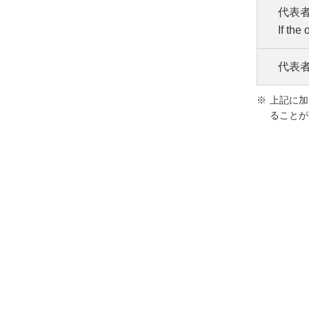
代表
1. 
If the
下
代表
代表
Reside
上記に加
実質
ることが
「
代