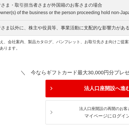
者さま・取引担当者さまが外国籍のお客さまの場合
委任状（
サンプルはこちら
（263KB）
）
 owner(s) of the business or the person proceeding hold non-Jap
記事項をご記載ください
者さま以外に、株主や役員等、事業活動に支配的な影響力があ
依頼者名（法人住所、法人名、肩書・代表者名）
者さま、および取引担当者さまの在留カード
代理人名（お手続きされる方の氏名）
nce Card of the owner(s) / the person proceeding
え、会社案内、製品カタログ、パンフレット、お取引先さま向けご提案
依頼内容（「口座開設および同時に行う各種取引申込」）
的支配者を確認できる資料（実質的支配者リストの写し、株主
あります。
日付
実質的支配者」についてはこちら
（1.86MB）
法人の実印の押印
＼ 今ならギフトカード最大30,000円分プレ
表者さまの「公的な本人確認書類」
履歴事項全部証明書にて代表取締役等住所非表示としている場合のみ
法人口座開設へ進
ご提出方法：「個人関連書類」欄にて下部の「＋その他の書類追加」
ださい。
法人口座開設の再開のお客
マイページにログイ