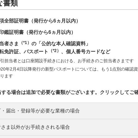
な書類
項全部証明書（発行から6ヵ月以内）
印鑑証明書（発行から6ヵ月以内）
（*1）
当者さま
の「公的な本人確認資料」
（*2）
転免許証、パスポート
、個人番号カードなど
引担当者とは口座開設手続きにおける、お手続きのご担当者さまです
020年2月4日以降発行の新型パスポートについては、もう1点別の確認
ります
当する場合は追加で必要な書類がございます。クリックしてご
可・届出・登録等が必要な業種の場合
者さま以外がお手続きされる場合
可・届出・登録等の完了が確認できる資料（法人名義・有効期