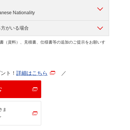
anese Nationality
る方がいる場合
書（資料）、見積書、仕様書等の追加のご提示をお願いす
名簿、有価証券報告書、本人確認書類等）
ゼント！
詳細はこちら
／
む
を選択いただき代表者さまの本人確認資料を追加提出く
さま
ン