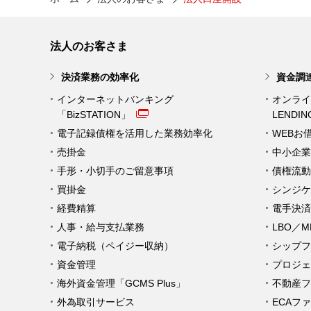
法人のお客さま
決済業務の効率化
資金調
インターネットバンキング
オンライ
「BizSTATION」
LENDI
電子記録債権を活用した業務効率化
WEBお
売掛金
中小企業
手形・小切手のご留意事項
債権流動
買掛金
シンジケ
経費精算
電手決済
人事・給与支払業務
LBO／
電子納税（ペイジー収納）
シップフ
資金管理
プロジェ
海外資金管理「GCMS Plus」
不動産フ
外為取引サービス
ECAフ