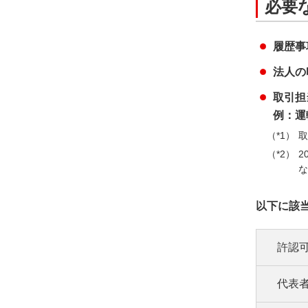
必要
履歴事
法人の
取引担
例：運
取
2
な
以下に該
許認
代表
許認