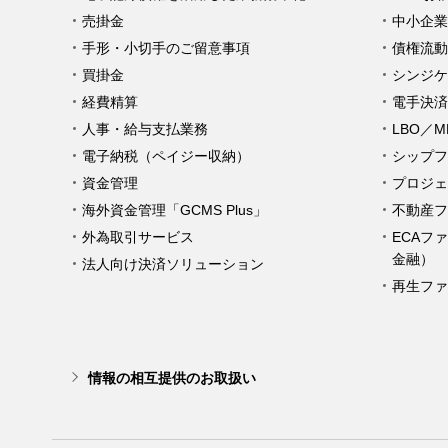
売掛金
中小企業
手形・小切手のご留意事項
債権流動
買掛金
シンジケ
経費精算
電手決済
人事・給与支払業務
LBO／
電子納税（ペイジー収納）
シップフ
資金管理
プロジェ
海外資金管理「GCMS Plus」
不動産フ
外為取引サービス
ECAフ
金融）
法人向け決済ソリューション
再生ファ
情報の相互提供のお取扱い