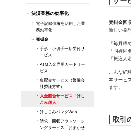
サー
決済業務の効率化
売掛金回
電子記録債権を活用した業
務効率化
新しい発
売掛金
「毎月締
手形・小切手一括受付サ
「同姓同
ービス
「振込人
ATM入金専用カードサー
ビス
こんな経
本サービ
集配金サービス（警備会
社委託方式）
ます。
入金照合サービス「けし
こみ超人」
けしこみバンクWeb
取引
請求・回収アウトソーシ
ングサービス「おまかせ