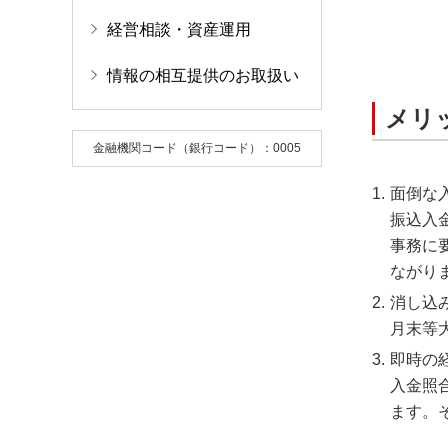
経営相談・資産運用
情報の相互提供のお取扱い
メリ
金融機関コード（銀行コード）：0005
面倒な
振込入
事務に
ながり
消し込
月末等
即時の
入金照
ます。