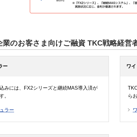
企業のお客さま向けご融資 TKC戦略経営
ラー
ワイ
込みには、FX2シリーズと継続MAS導入済が
T
す。
ら
ュラー