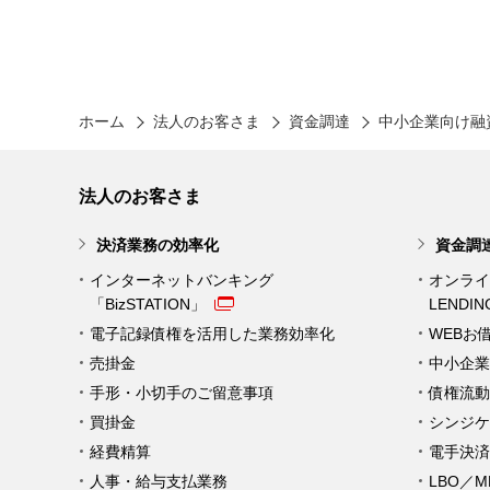
ホーム
法人のお客さま
資金調達
中小企業向け融
法人のお客さま
決済業務の効率化
資金調
インターネットバンキング
オンライ
「BizSTATION」
LENDI
電子記録債権を活用した業務効率化
WEBお
売掛金
中小企業
手形・小切手のご留意事項
債権流動
買掛金
シンジケ
経費精算
電手決済
人事・給与支払業務
LBO／