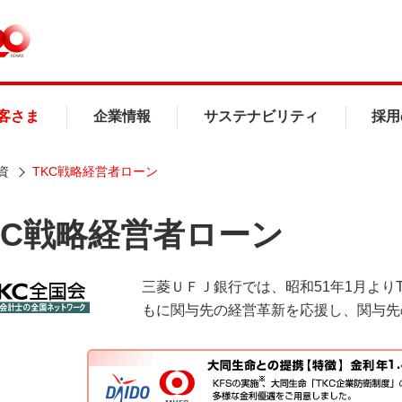
客さま
企業情報
サステナビリティ
採用
資
TKC戦略経営者ローン
KC戦略経営者ローン
三菱ＵＦＪ銀行では、昭和51年1月より
もに関与先の経営革新を応援し、関与先