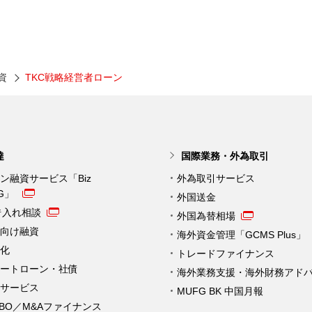
資
TKC戦略経営者ローン
達
国際業務・外為取引
ン融資サービス「Biz
外為取引サービス
NG」
外国送金
借入れ相談
外国為替相場
向け融資
海外資金管理「GCMS Plus」
化
トレードファイナンス
ートローン・社債
海外業務支援・海外財務アド
サービス
MUFG BK 中国月報
MBO／M&Aファイナンス