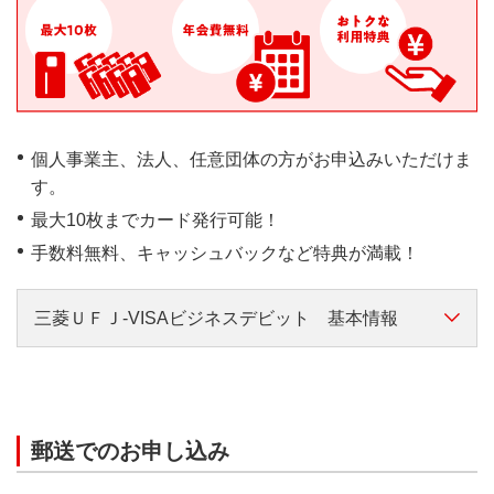
デビットがご利用いただ
また、現金管理の負担を減らすこともできます。
けない加盟店一覧
（785KB）
Visaのタッチ決済対応加盟店
ならタッチするだけで支払い
個人事業主、法人、任意団体の方がお申込みいただけま
が完了します。
す。
Visaのタッチ決済および
最大10枚までカード発行可能！
Visaのタッチ決済対応加
手数料無料、キャッシュバックなど特典が満載！
盟店についてくわしくは
こちら
世界中の主要空港・都市・観
三菱ＵＦＪ-VISAビジネスデビット 基本情報
光地などにある提携ATMなど
で現地通貨を引き出せます。
法人、任意団体で普通預金
利用可能な海外ATMは、以下
口座をお持ちのお客さま
より検索できます。
郵送でのお申し込み
個人事業主（15歳以上、除
Visaホームページ
く中学生）で普通預金口座