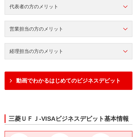
可能
定もカード毎に設定可能で
代表者の方のメリット
す。
VISAビジネスデビット会員用Webで、管理
管理責任者および利用者にも
責任者の方は利用限度額・利用停止のコン
会社全体の業務効率化
ポイント 1
支払いの都度、お知らせメー
トロールが可能です。
営業担当の方のメリット
ルが届きます。
国内・海外ショッピング・海外ATM現地通
会社全体で使うことができるので、現金管理に掛かる
貨引き出しの利用限度額が1回・1日・1カ
事務負荷および経費精算の管理コストを削減し、業務
精算事務が簡単
ポイント 1
経理担当の方のメリット
月単位で設定・変更いただけます。
効率化を図れます。
使ったその場で口座引き落としなので、自身での立替
様々なビジネスシーンでお
払い・精算手続き等の面倒な業務から解放されます。
経費の透明化
ポイント 1
利用コントロール
支払い！世界中のVISA加盟
ポイント 2
店で利用可能！
動画でわかるはじめてのビジネスデビット
「管理責任者」はVISAビジネスデビット会員用Web
カード1枚ごとに利用限度額が設定できるので、従業
世界中のVisa加
現金代わりに
ポイント 2
を活用することで、全カードの利用明細が確認できる
インターネットでの購買、出
員の方にカードをお持ちいただく時も管理がカンタン
盟店で
ので、経費の透明化が図れます。
世界中のVisa加盟店で利用できるので、急な出張や接
張時の精算等の様々なビジネ
です。
利用可能
待でも現金を準備する必要がありません。
スシーンで利用可能です。
現金管理・振込み事務の削減
ポイント 2
一部、ご利用いただけない加盟
三菱ＵＦＪ-VISAビジネスデビット基本情報
店がございます。
請求書払いや社員の立替払いの精算業務の事務負荷お
三菱ＵＦＪ-VISAビジネス
よび手数料を削減できます。