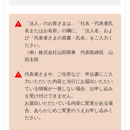
お客さまの故意または重大
な過失によって生じた場
合、補償できない場合があ
「法人」のお客さまは、「社名・代表者氏
ります。
名またはお名前」の欄に、「法人名」およ
び「代表者さまの肩書・氏名」をご入力く
新規：無料
※代表カード・非
ださい。
代表カードとも。
（例）株式会社山田商事 代表取締役 山
再発行：以下の事由は1,100
田太郎
円（税込）
紛失・盗難（店
代表者さまや、ご住所など、申込書にご入
頭窓口または電
力いただいた内容と当行にお届出いただい
話での受付分）
ている情報が一致しない場合、お申し込み
拾得（店頭窓口
を受け付けできません。
カード発行手数料
または電話での
お届出いただいている内容に変更がある場
受付分）
合、あらかじめご変更のうえお申し込みく
※2023年9月26日
ださい。
（火）受付分より