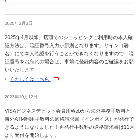
ご契約のVISAビジネスデビ
ット
全カード分
について、
利用一時停止
2025年3月3日
利用一時停止・解除が可能
です。
2025年4月以降、店頭でのショッピングご利用時の本人確
認方法は、暗証番号入力が原則となります。サイン（署
ご契約のVISAビジネスデビ
名）にて本人確認を行うことができなくなりますので、暗
ット
全カード分
のお知らせ
証番号をお忘れの場合は、事前に登録内容のご確認をお願
お知らせメール
メール受信が可能です。管
いいたします。
理責任者は通知が必須とな
ります。
くわしくはこちら
VISAビジネスデビットをお
2023年10月12日
VISA Secureで使用する
VISA Secure (VISA認
きます。
VISAビジネスデビット会員用Webから海外事務手数料と
（*）
証サービス )
の登
（*）
VISA Secureに参加し
海外ATM利用手数料の適格請求書（インボイス）が発行で
録・変更
VISAビジネスデビットを
きるようになりました！再発行手数料の適格請求書は11月
Eメールアドレスあてに通
より受付を開始します。