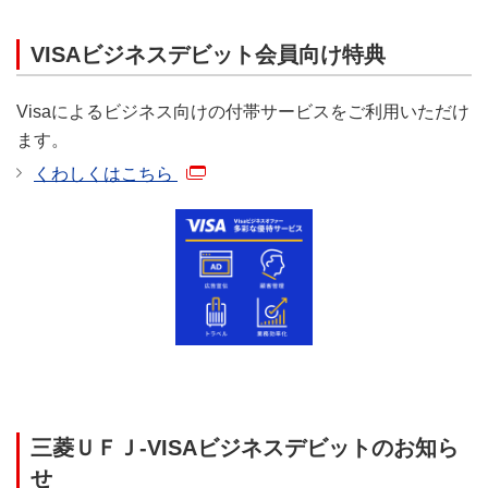
管理責任者（最低1人以上必
VISAビジネスデビット会員向け特典
須）
Visaによるビジネス向けの付帯サービスをご利用いただけ
ご契約のVISAビジネスデビ
ます。
ット
全カード分
の利用明細
くわしくはこちら
のご確認・ダウンロードが
可能です。
利用明細照会
※
利用明細の郵送は行いませ
ん。「VISAビジネスデビッ
ト会員用Web」でのみご確認
いただけます。
ご契約のVISAビジネスデビ
ット
全カード分
について、1
ご利用限度額
回・1日・1ヵ月のご利用限
照会・変更
三菱ＵＦＪ-VISAビジネスデビットのお知ら
度額の照会・変更が可能で
す。
せ