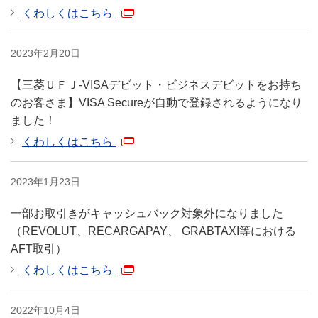
で、第三者による不正利用
くわしくはこちら
ご契約のVISAビジネスデビ
ットご利用分について、キ
2023年2月20日
キャッシュバック実績
ャッシュバックの明細確認
照会
【三菱ＵＦＪ-VISAデビット・ビジネスデビットをお持ち
が可能です。（全カード合
のお客さま】VISA Secureが自動で登録されるようになり
算の金額照会のみ可能）
ました！
非代表カード
非代表カードの追加申込・
くわしくはこちら
追加申込・解約
解約
が可能です。
2023年1月23日
管理責任者⇔一般利用者の
管理責任者⇔一般利用
変更が可能です。
一部お取引きがキャッシュバック対象外になりました
者の変更
※
代表カードは一般利用者へ変
（REVOLUT、RECARGAPAY、 GRABTAXI等における
更できません。
AFT取引）
くわしくはこちら
ご契約のVISAビジネスデビ
ットご利用分について、海
外事務手数料と海外ATM利
2022年10月4日