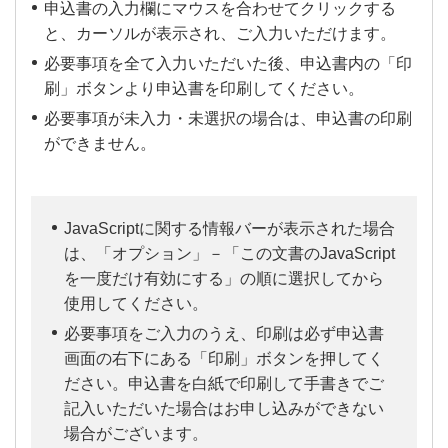
申込書の入力欄にマウスを合わせてクリックする
あたり年間100万円（自己負
と、カーソルが表示され、ご入力いただけます。
担額 5,000円/1事故あたり）
必要事項を全て入力いただいた後、申込書内の「印
VISAビジネスデビットで購
ショッピング保険
刷」ボタンより申込書を印刷してください。
入された商品が、ご購入日か
必要事項が未入力・未選択の場合は、申込書の印刷
ら60日以内に破損・盗難・火
ができません。
災等の損害を被った場合に補
償します。
最大：カード1枚あたり年間
JavaScriptに関する情報バーが表示された場合
100万円
は、「オプション」－「この文書のJavaScript
を一度だけ有効にする」の順に選択してから
偽造・盗難カード等が第三
使用してください。
者によって不正利用された
必要事項をご入力のうえ、印刷は必ず申込書
場合、補償金額：年間100
画面の右下にある「印刷」ボタンを押してく
万円まで当行が連絡を受け
ださい。申込書を白紙で印刷して手書きでご
不正利用補償
た日から60日前まで遡り、
記入いただいた場合はお申し込みができない
その日以降に発生した損害
場合がございます。
について補償します。