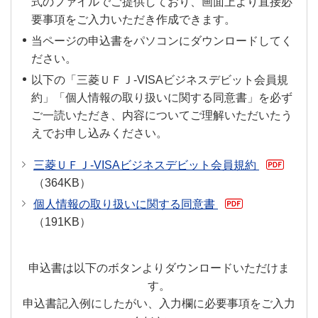
式のファイルでご提供しており、画面上より直接必
でご利用いただけます。
要事項をご入力いただき作成できます。
一部、ご利用いただけない場
当ページの申込書をパソコンにダウンロードしてく
合があります。
ださい。
三菱ＵＦＪ-VISAビジネス
以下の「三菱ＵＦＪ-VISAビジネスデビット会員規
デビットがご利用いただけ
約」「個人情報の取り扱いに関する同意書」を必ず
ご利用方法
ない加盟店一覧
ご一読いただき、内容についてご理解いただいたう
（785KB）
えでお申し込みください。
三菱ＵＦＪ-VISAビジネスデビット会員規約
海外の「VISA」または
（364KB）
「PLUS」マークのある
ATMで現地通貨のお引き
個人情報の取り扱いに関する同意書
出しができます。
（191KB）
ご利用限度額は、口座残高ま
申込書は以下のボタンよりダウンロードいただけま
たは管理責任者の方が設定さ
す。
れた利用限度額のいずれか低
申込書記入例にしたがい、入力欄に必要事項をご入力
い金額までです。 管理責任