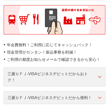
お支払方法
即時払い
お支払回数
1回払い
ご利用限度額
口座残高範囲内
ご利用限度額設定
Webで設定可
年会費無料！ご利用に応じてキャッシュバック！
現金管理がカンタン！振込事務を削減！
お知らせメール
あり
ご利用の都度お知らせメールで確認できるから安心！
ご利用加盟店
国内外加盟店（ネットショッ
三菱ＵＦＪ-VISAビジネスデビットだからおト
国内・海外のVisa加盟店
ク！
使える場所
Visa・PLUSマークのある海
外ATM
三菱ＵＦＪ-VISAビジネスデビットだから便利！
年会費無料！発行手数料も無料！
ショッピング保険