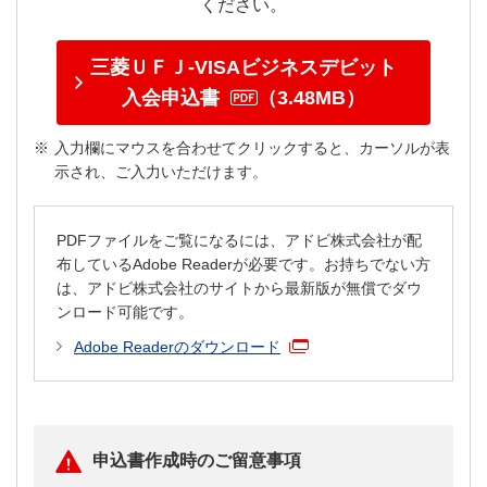
ください。
者の方は「
VISAビジネスデ
ビット会員用Web
」より利用
限度額を変更できます。
三菱ＵＦＪ-VISAビジネスデビット
入会申込書
（3.48MB）
＜変更可能なご利用限度額
（初期設定）＞
入力欄にマウスを合わせてクリックすると、カーソルが表
示され、ご入力いただけます。
国内ショッピング
0～200万円（50万
円）／1回
PDFファイルをご覧になるには、アドビ株式会社が配
0～200万円（50万
布しているAdobe Readerが必要です。お持ちでない方
は、アドビ株式会社のサイトから最新版が無償でダウ
円）／1日
ンロード可能です。
0～1,000万円（1,000
利用限度額設定
Adobe Readerのダウンロード
万円）／1ヵ月
海外ショッピング
0～200万円（50万
円）／1回
申込書作成時のご留意事項
0～200万円（50万