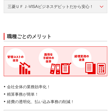
補償・保険
不正利用補償
三菱ＵＦＪ-VISAビジネスデビットだから安心！
従業員の立て替え払い、現金管理、振込事
ご利用金額の0.2％を自動キャッシュバッ
務を削減
ク！
公私の区別が明確に！経費精算で現金管理や
クレジットカードにより異なる場合があります。
お知らせメール
ご利用金額に応じてキャッシュバックの特
会計処理の負担が減らせます！
典もあるのでおトク！
ご利用のたびに管理責任者とカードのご利
職種ごとのメリット
管理責任者の方はWeb上で、全カードの支払
用者にご利用の確認メールが送信されま
明細について一括管理できます。
す。
最大10枚までカード発行可能です！
Visaビジネスカード会員限定特典
Visaによるビジネス向けの便利なサービス
ショッピング保険・不正利用補償
をご利用いただけます。
口座残高の範囲内で利用可
万が一のときも保険・補償がついているの
能！
詳しい内容はこちらをご確認ください。
で安心してご利用いただけます。
会社全体の業務効率化！
口座直結で使ったその場で引
法人口座からの
精算事務が簡単！
き落とし。
リアルタイム決
経費の透明化、払い込み事務の削減！
済
預金残高の範囲内で利用可
Web上で利用限度額設定や利用停止管理が
能！また、ご利用限度額の設