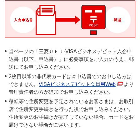
お申し込みいただ
海外ATMの基本操作はご利用
をお持ちのお客さま（屋号
ガイドをご確認ください。
ける方
なし、屋号付どちらも可）
利子補給口座や貸越専用口座
等の一部の普通預金、当座預
金はお申し込みいただけませ
ん。
当ページの「三菱ＵＦＪ-VISAビジネスデビット入会申
1口座につき代表カード1枚、
込書（以下、申込書）」に必要事項をご入力のうえ、郵
非代表カード9枚、合計10枚
送にてお申し込みください。
まで
2枚目以降の非代表カードは本申込書でのお申し込みは
最大発行枚数
1枚目のカードを「代表カー
できません。
VISAビジネスデビット会員用Web
より
ド」、2枚目以降のカードを
管理責任者の方が追加でお申し込みください。
「非代表カード」と呼びま
移転等で住所変更を予定されているお客さまは、お取引
す。
店で住所変更手続きを行った後でお申し込みください。
専用申込書の郵送
住所変更のお手続きが完了していない場合、カードをお
届けできない場合がございます。
当行本支店窓口
お申し込みには、決済口座と