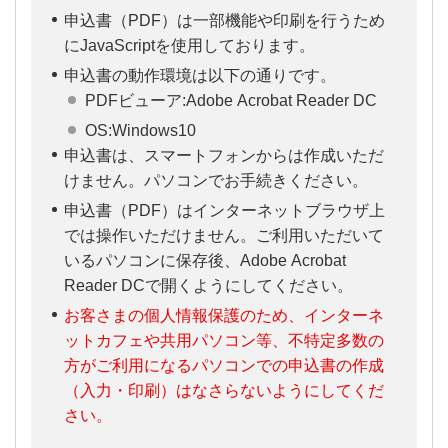
円）／1日
申込書（PDF）は一部機能や印刷を行うため
0～1,000万円（1,000
にJavaScriptを使用しております。
万円）／1ヵ月
申込書の動作環境は以下の通りです。
PDFビューア:Adobe Acrobat Reader DC
海外ATM現地通貨引出
0～10万円（10万円）
OS:Windows10
／1回
申込書は、スマートフォンからは作成いただ
けません。パソコンでお手続きください。
0～10万円（10万円）
／1日
申込書（PDF）はインターネットブラウザ上
では操作いただけません。ご利用いただいて
0～30万円（30万円）
いるパソコンに保存後、Adobe Acrobat
／1ヵ月
Reader DCで開くようにしてください。
Visaが定める基準レートに当
お客さまの個人情報保護のため、インターネ
海外利用時の手数
行所定の海外事務手数料（消
ットカフェや共用パソコン等、不特定多数の
料
費税込3.05％）を上乗せした
方がご利用になるパソコンでの申込書の作成
レートで円貨換算します。
（入力・印刷）はなさらないようにしてくだ
さい。
110円（消費税込）／1回