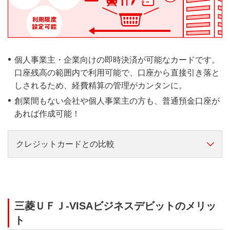
個人事業主・企業向けの即時決済が可能なカードです。
口座残高の範囲内で利用可能で、口座から直接引き落と
しされるため、経費精算の管理がカンタンに。
創業間もない会社や個人事業主の方も、普通預金口座が
あれば作成可能！
クレジットカードとの比較
横スクロールして確認
三菱ＵＦＪ-VISAビジネスデ
三菱ＵＦＪ-VISAビジネスデビットのメリッ
ビット
ト