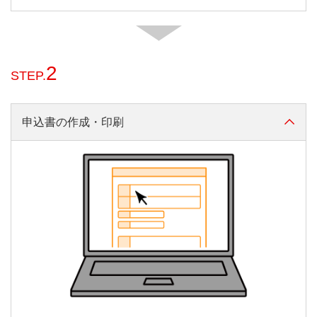
海外ATM利用手数
別途ATM設置機関の所定の
料
ATM手数料が必要な場合があ
ります。
2
STEP.
キャッシュバック
毎月のショッピングご利用
申込書の作成・印刷
金額に応じて、自動キャッ
シュバックを行います。
毎月1日～末日のご利用に
利用特典
応じた金額を翌月25日（銀
行休業日は翌営業日）に決
済口座に入金します。
キャッシュバック率は
0.2％（端数切り捨て）で
す。
国内・海外最大：カード1枚