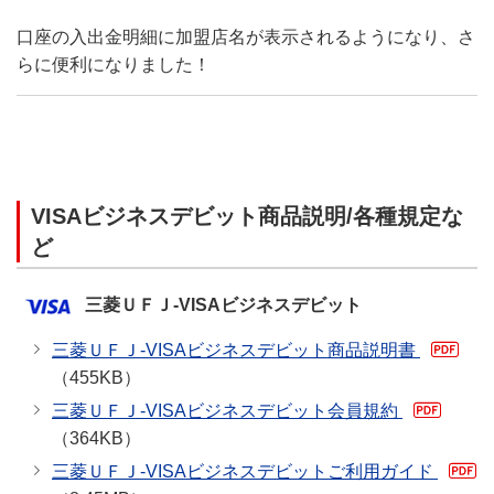
用手数料に関する適格請求
口座の入出金明細に加盟店名が表示されるようになり、さ
書（インボイス）の発行・
適格請求書発行
らに便利になりました！
ダウンロードが可能です。
（全カード合算の請求書の
みダウンロード可能）
くわしくはこちら
VISAビジネスデビット商品説明/各種規定な
ど
三菱ＵＦＪ-VISAビジネスデビット
三菱ＵＦＪ-VISAビジネスデビット商品説明書
（455KB）
三菱ＵＦＪ-VISAビジネスデビット会員規約
（364KB）
三菱ＵＦＪ-VISAビジネスデビットご利用ガイド