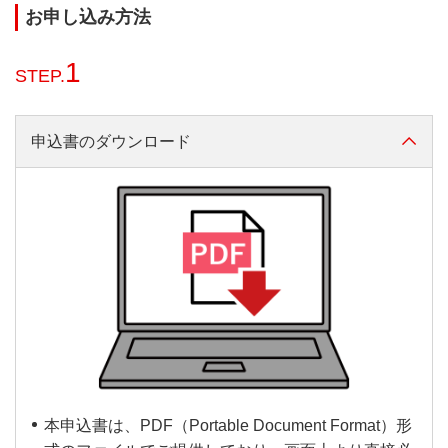
なる普通預金口座のお届出印
お申し込み方法
等が必要です。また、お客さ
まのお取引状況によっては、
1
STEP.
お申し込みにあたりお取引時
確認が必要です。（
お取引時
お申し込み方法
確認について詳しくはこち
申込書のダウンロード
ら
）お申し込みに必要なもの
の詳細については、お取引店
までお問合せください。
2枚目以降の非代表カードは
「
VISAビジネスデビット会員
用Web
」経由で管理責任者に
よる追加申込となります。郵
送および店頭ではお申し込み
いただけません。
年会費
無料
本申込書は、PDF（Portable Document Format）形
国内・海外のVisa加盟店