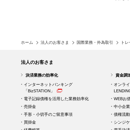
ホーム
法人のお客さま
国際業務・外為取引
トレ
法人のお客さま
決済業務の効率化
資金調
インターネットバンキング
オンライ
「BizSTATION」
LENDI
電子記録債権を活用した業務効率化
WEBお
売掛金
中小企業
手形・小切手のご留意事項
債権流動
買掛金
シンジケ