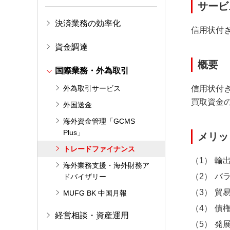
サービ
決済業務の効率化
信用状付
資金調達
概要
国際業務・外為取引
外為取引サービス
信用状付
買取資金
外国送金
海外資金管理「GCMS
Plus」
メリッ
トレードファイナンス
輸
海外業務支援・海外財務ア
バ
ドバイザリー
貿
MUFG BK 中国月報
債
経営相談・資産運用
発