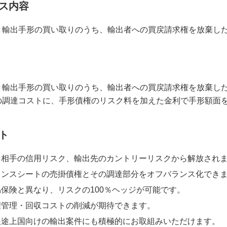
ス内容
き輸出手形の買い取りのうち、輸出者への買戻請求権を放棄し
き輸出手形の買い取りのうち、輸出者への買戻請求権を放棄し
の調達コストに、手形債権のリスク料を加えた金利で手形額面
ト
出相手の信用リスク、輸出先のカントリーリスクから解放され
ランスシートの売掛債権とその調達部分をオフバランス化でき
易保険と異なり、リスクの100％ヘッジが可能です。
権管理・回収コストの削減が期待できます。
展途上国向けの輸出案件にも積極的にお取組みいただけます。