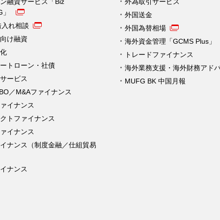
ン融資サービス「Biz
外為取引サービス
NG」
外国送金
借入れ相談
外国為替相場
向け融資
海外資金管理「GCMS Plus」
化
トレードファイナンス
ートローン・社債
海外業務支援・海外財務アド
サービス
MUFG BK 中国月報
MBO／M&Aファイナンス
ァイナンス
クトファイナンス
ァイナンス
ァイナンス（制度金融／仕組貿易
イナンス