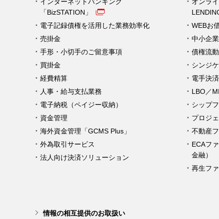
インターネットバンキング
オンライ
「BizSTATION」
LENDI
電子記録債権を活用した業務効率化
WEBお
売掛金
中小企業
手形・小切手のご留意事項
債権流動
買掛金
シンジケ
経費精算
電手決済
人事・給与支払業務
LBO／
電子納税（ペイジー収納）
シップフ
資金管理
プロジェ
海外資金管理「GCMS Plus」
不動産フ
外為取引サービス
ECAフ
金融）
法人向け決済ソリューション
再生ファ
情報の相互提供のお取扱い