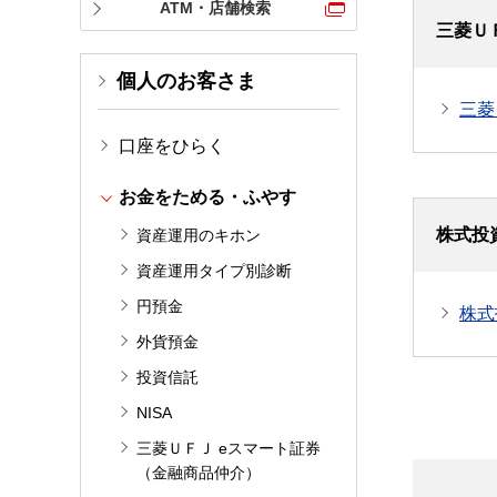
ATM・店舗検索
三菱Ｕ
個人のお客さま
三菱
口座をひらく
お金をためる・ふやす
株式投
資産運用のキホン
資産運用タイプ別診断
円預金
株式
外貨預金
投資信託
NISA
三菱ＵＦＪ eスマート証券
（金融商品仲介）