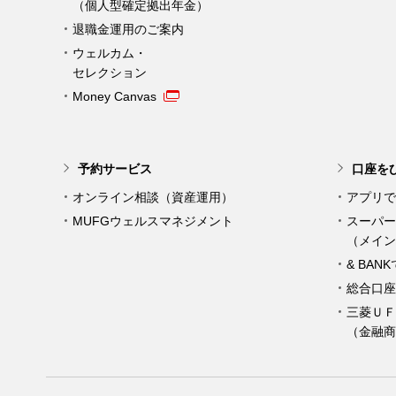
（個人型確定拠出年金）
退職金運用のご案内
ウェルカム・
セレクション
Money Canvas
予約サービス
口座を
オンライン相談（資産運用）
アプリで
MUFGウェルスマネジメント
スーパー
（メイン
& BAN
総合口座
三菱ＵＦ
（金融商