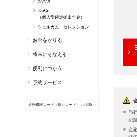
公共債
iDeCo
（個人型確定拠出年金）
ウェルカム・セレクション
お金をかりる
将来にそなえる
便利につかう
予約サービス
金融機関コード（銀行コード）：0005
当
の
金