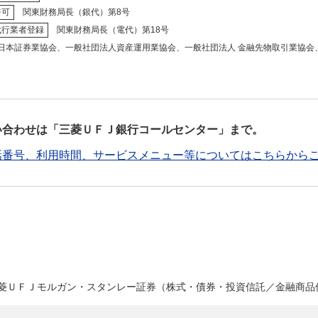
許可
関東財務局長（銀代）第8号
代行業者登録
関東財務局長（電代）第18号
本証券業協会、一般社団法人資産運用業協会、一般社団法人 金融先物取引業協会、
い合わせは「三菱ＵＦＪ銀行コールセンター」まで。
話番号、利用時間、サービスメニュー等についてはこちらから
菱ＵＦＪモルガン・スタンレー証券（株式・債券・投資信託／金融商品