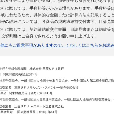
況の変化等により価格が変動し、損失が生じるおそれがありま
取引に際しては、手数料等がかかる場合があります。手数料等
多岐にわたるため、具体的な金額または計算方法を記載するこ
情報の詳細については、各商品の契約締結前交付書面、目論見
取引に際しては、契約締結前交付書面、目論見書または約款等
、投資判断はご自身でされるようお願い申し上げます。
の他にもご留意事項がありますので、くわしくはこちらをお読
を行う登録金融機関 株式会社 三菱ＵＦＪ銀行
関
関東財務局長(登金)第5号
本証券業協会、一般社団法人 金融先物取引業協会、一般社団法人 第二種金融商品
取引業者 三菱ＵＦＪモルガン・スタンレー証券株式会社
引業者
関東財務局長（金商）第2336号
本証券業協会、一般社団法人資産運用業協会、一般社団法人 金融先物取引業協会、一
取引業者 三菱ＵＦＪ ｅスマート証券株式会社
引業者登録
関東財務局長（金商）第61号