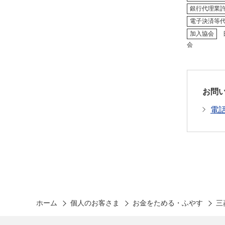
銀行代理業
電子決済等
加入協会
日
会
お問
電
ホーム
個人のお客さま
お金をためる・ふやす
三