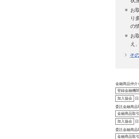
状
お
り
の
お
え
そ
金融商品仲介
登録金融機
加入協会
日
委託金融商品
金融商品取
加入協会
日
委託金融商品
金融商品取