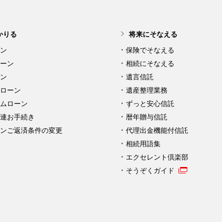
かりる
将来にそなえる
ン
保険でそなえる
ーン
相続にそなえる
ン
遺言信託
ローン
遺産整理業務
ムローン
ずっと安心信託
連お手続き
暦年贈与信託
ンご返済条件の変更
代理出金機能付信託
相続用語集
エクセレント倶楽部
そうぞくガイド