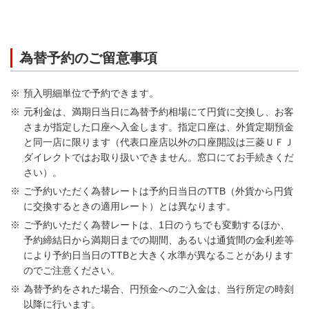
為替予約のご留意事項
預入明細単位で予約できます。
元利金は、満期日当日に為替予約相場にて円貨に交換し、お客
さまが指定した口座へ入金します。指定口座は、外貨定期預金
と同一店に限ります（代表口座店以外の口座開設は三菱ＵＦＪ
ダイレクトではお取り扱いできません。窓口にてお手続きくだ
さい）。
ご予約いただく為替レートは予約日当日のTTB（外貨から円貨
に交換するときの適用レート）とは異なります。
ご予約いただく為替レートは、1日のうちでも変動するほか、
予約締結日から満期日までの期間、あるいは通貨間の金利差等
により予約日当日のTTBと大きく水準が異なることがあります
のでご注意ください。
為替予約をされた場合、円預金へのご入金は、当行所定の時刻
以降に行います。