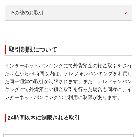
円→外貨
その他のお取引
曜日
取扱時間
適用レート
横スクロールして確認
0:00-7:00
横スクロールして確認
(0:00-6:00)
予約受付後、最初の
曜日
取扱時間
適用レート
引
「ご予約」と
リアルタイムレート
口座種類
お取引
取引制限について
して受付
0:00-7:20
サー
外貨普通預金
取引レート予約
7:00-7:20
(0:00-6:20)
インターネットバンキングにて外貨預金の預金取引をされ
サー
(6:00-6:20)
た時点から24時間以内は、テレフォンバンキングを利用し
継続購入プランの
月曜日
外貨貯蓄預金
7:20-8:00
た同一通貨の取引が制限されます。また、テレフォンバン
（
申し込み・照会・変更・停止
7:20-8:00
(6:20-8:00)
キングにて外貨預金の預金取引を行った場合も同様に、イ
月曜日
(6:20-8:00)
ンターネットバンキングのご利用に制限があります。
満期日取扱い条件変更
8:00-19:00
外貨定期預金
8:00-19:00
リアルタイム
取引受
期日為替予約
レート
24時間以内に制限される取引
19:00-24:00
リアルタイムレート
19:00-24:00
振替日の前平日窓口営業日19:00～振替日当日19:00ま
では変更・停止の受付ができません。
0:00-7:00