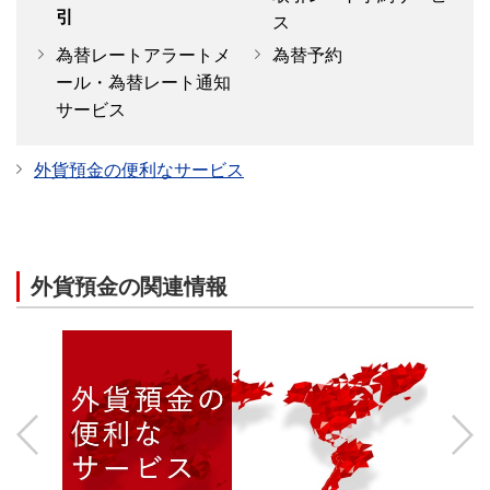
引
ス
曜日
取扱時間
適用レート
為替レートアラートメ
為替予約
ール・為替レート通知
平日窓口営業
リアルタイムレー
サービス
8:00-19:00
日
ト
外貨預金の便利なサービス
外貨貯蓄預金の据置期間内の出金はお取り扱いできませ
ん。
クリスマス（12月25日、日曜日にあたる場合は12月26
日）は17:00までのお取り扱いとなります。
外貨預金の関連情報
外貨（定期）→円・外貨預金
横スクロールして確認
曜日
取扱時間
適用レート
Previous
Next