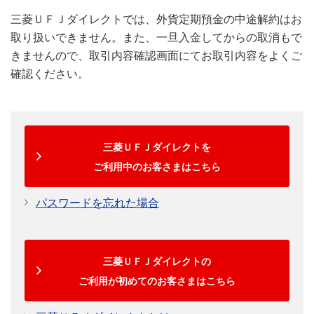
外貨預金→外貨預金
月曜日
(6:20-8:00)
三菱ＵＦＪダイレクトでは、外貨定期預金の中途解約はお
取り扱いできません。また、一旦入金してからの取消もで
横スクロールして確認
8:00～19:00
きませんので、取引内容確認画面にてお取引内容をよくご
リアルタイムレー
ト
確認ください。
19:00-24:00
曜日
取扱時間
適用レート
0:00-7:00
(0:00-6:00)
平日窓口営業
リアルタイムレー
8:00-19:00
三菱ＵＦＪダイレクトを
日
ト
7:00-7:20
ご利用中のお客さまはこちら
サー
(6:00-6:20)
クリスマス（12月25日、日曜日にあたる場合は12月26
火～金曜
パスワードを忘れた場合
日）は17:00までのお取り扱いとなります。
日
7:20-8:00
(6:20-8:00)
三菱ＵＦＪダイレクトの
8:00-19:00
リアルタイムレー
ご利用が初めてのお客さまはこちら
ト
19:00-24:00