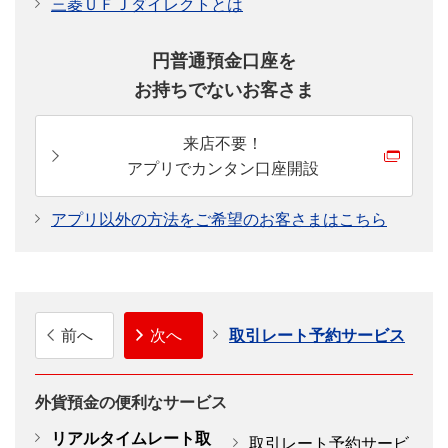
三菱ＵＦＪダイレクトとは
0:00-6:00
(0:00-5:00)
円普通預金口座を
土曜日
お持ちでないお客さま
6:00-24:00
(5:00-24:00)
サー
来店不要！
日曜日
0:00-24:00
アプリでカンタン口座開設
アプリ以外の方法をご希望のお客さまはこちら
( )内記載時間：サマータイム 3月第２日曜日～11月第1
日曜日
クリスマス（12月25日、日曜日にあたる場合は12月26
日）17:00～翌日7:00はご利用いただけません。
12月31日22:00～1月3日7:00はご利用いただけません。
前へ
次へ
取引レート予約サービス
外貨(普通・貯蓄)→外貨預金
外貨預金の便利なサービス
横スクロールして確認
リアルタイムレート取
取引レート予約サービ