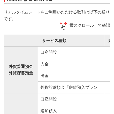
リアルタイムレートをご利用いただける取引は以下の通り
です。
横スクロールして確認
サービス種類
リ
口座開設
入金
外貨普通預金
外貨貯蓄預金
出金
外貨貯蓄預金「継続預入プラン」
口座開設
追加預入