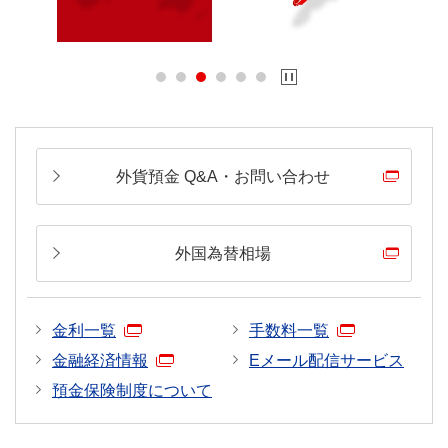
平日窓口営業
リアルタイムレ
（*）
10:00頃
19:00
-
日
ト
公表相場発表後のお取り扱いとなります。各通貨によ
って異なります。
クリスマス（12月25日、日曜日にあたる場合は12月26
日）は17:00までのお取り扱いとなります。
外貨預金 Q&A・お問い合わせ
外国為替相場
金利一覧
手数料一覧
金融経済情報
Eメール配信サービス
預金保険制度について