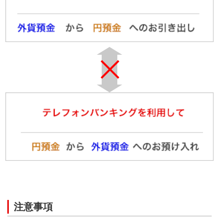
「ご予約」と
予約受付後、最初の
して受付
リアルタイムレート
( )内記載時間：サマータイム 3月第２日曜日～11月第1
0:00-24:00
日曜日
日曜日
「ご予約」と
クリスマス（12月25日、日曜日にあたる場合は12月26
して受付
日）17:00～翌日7:00はご利用いただけません。
12月31日22:00～1月3日7:00はご利用いただけません。
( )内記載時間：サマータイム 3月第２日曜日～11月第1
日曜日
外貨(普通・貯蓄)→円
クリスマス（12月25日、日曜日にあたる場合は12月26
横スクロールして確認
日）17:00～翌日7:00は口座開設出来ません。
12月31日22:00～1月3日7:00は「ご予約」受付となり、予
約受付後最初のリアルタイムレートを適用し、レート決定
曜日
取扱時間
適用レート
後、円貨額を口座から引落し、外貨預金の口座開設をしま
す。
人民元・南アフリカランド・・トルコリラの新興国3通貨
0:00-7:20
サー
は、リアルタイムレート適用日の11:00までに確定ができ
(0:00-6:20)
ない場合、予約取消となります。
注意事項
7:20-8:00