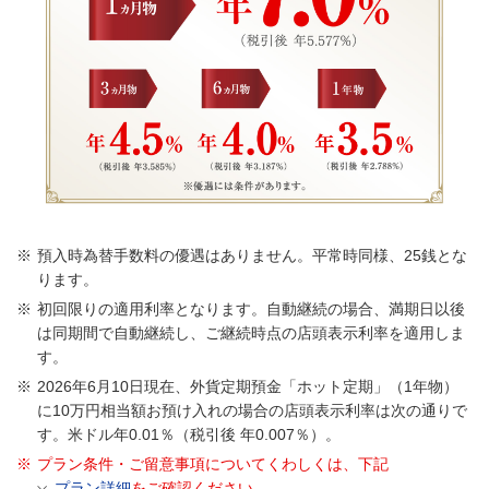
預入時為替手数料の優遇はありません。平常時同様、25銭とな
ります。
初回限りの適用利率となります。自動継続の場合、満期日以後
は同期間で自動継続し、ご継続時点の店頭表示利率を適用しま
す。
2026年6月10日現在、外貨定期預金「ホット定期」（1年物）
に10万円相当額お預け入れの場合の店頭表示利率は次の通りで
す。米ドル年0.01％（税引後 年0.007％）。
プラン条件・ご留意事項についてくわしくは、下記
プラン詳細
をご確認ください。