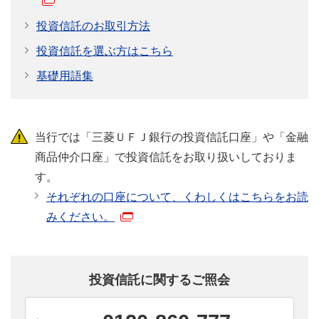
投資信託のお取引方法
投資信託を選ぶ方はこちら
どうして資産形成が必要なの？
基礎用語集
安心して、暮らしを楽しむためには、資産形成が
必要です。理由を見てみましょう。
当行では「三菱ＵＦＪ銀行の投資信託口座」や「金融
くわしく見る
商品仲介口座」で投資信託をお取り扱いしておりま
す。
それぞれの口座について、くわしくはこちらをお読
みください。
投資信託を
学ぼう！
投資信託はじめの一歩は、ここから。
投資信託に関するご照会
投資信託デビューするための、疑問や不安を解
決！