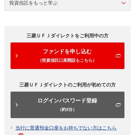
投資信託をもっと学ぶ
資産形成は難しいと思っている方には、初心者でも始
投資信託をもっと知りたい方へ
めやすい投資信託がおススメです。
日本では約4人に1人は投資信託での運用経験者です。
運用計画の立て方やファンドの選び方、購入後のチェ
あなたも投資信託での資産形成を考えてみませんか？
三菱ＵＦＪダイレクトをご利用中の方
ックポイントなどについて、分かりやすく解説しま
出典/「2018年度投資信託に関するアンケート調査報告書 一
す。
ファンドを申し込む
般社団法人投資信託協会」
全国の20歳～79歳の男女個人が対象
（投資信託口座開設もこちら）
投資信託の選び方
三菱ＵＦＪダイレクトのご利用が初めての方
投資信託購入後の
本当に初心者でも始めやすいの？
チェックポイント
ログインパスワード登録
運用初心者の方でも、投資信託を始めやすい理由
（約3分）
を見てみましょう。
目論見書・報告書の
くわしく見る
見方・読み方
当行に普通預金口座をお持ちでない方はこちら