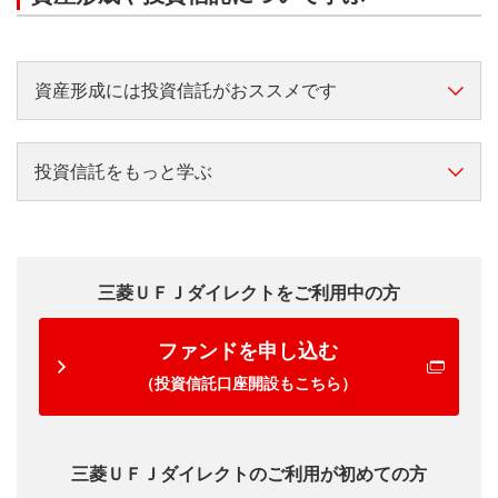
資産形成には投資信託がおススメです
資産形成をこれから始める方へ
投資信託をもっと学ぶ
資産形成は難しいと思っている方には、初心者でも始
投資信託をもっと知りたい方へ
めやすい投資信託がおススメです。
日本では約4人に1人は投資信託での運用経験者です。
運用計画の立て方やファンドの選び方、購入後のチェ
あなたも投資信託での資産形成を考えてみませんか？
三菱ＵＦＪダイレクトをご利用中の方
ックポイントなどについて、分かりやすく解説しま
出典/「2018年度投資信託に関するアンケート調査報告書 一
す。
ファンドを申し込む
般社団法人投資信託協会」
全国の20歳～79歳の男女個人が対象
（投資信託口座開設もこちら）
投資信託の選び方
三菱ＵＦＪダイレクトのご利用が初めての方
投資信託購入後の