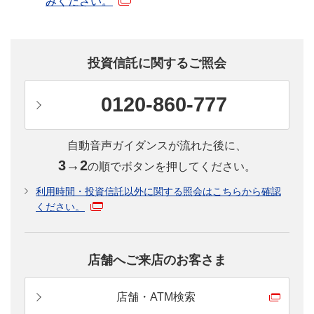
みください。
投資信託を
学ぼう！
投資信託はじめの一歩は、ここから。
投資信託に関するご照会
投資信託デビューするための、疑問や不安を解
決！
0120-860-777
くわしく見る
自動音声ガイダンスが流れた後に、
3→2
の順でボタンを押してください。
利用時間・投資信託以外に関する照会はこちらから確認
ください。
投資信託はどうやって始めるの？
投資信託の始め方をステップごとにご説明しま
す。
店舗へご来店のお客さま
くわしく見る
店舗・ATM検索