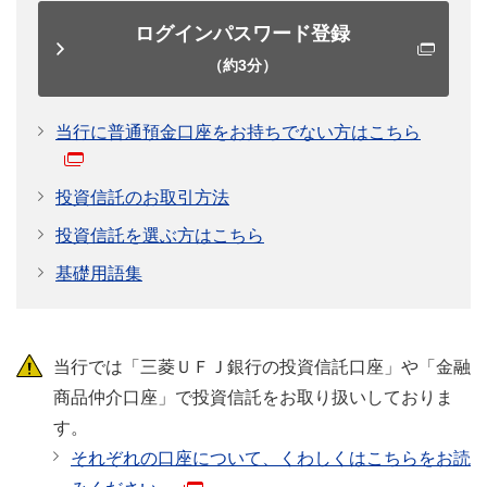
本当に初心者でも始めやすいの？
チェックポイント
ログインパスワード登録
運用初心者の方でも、投資信託を始めやすい理由
（約3分）
を見てみましょう。
目論見書・報告書の
くわしく見る
見方・読み方
当行に普通預金口座をお持ちでない方はこちら
投資信託のお取引方法
投資信託を選ぶ方はこちら
どうして資産形成が必要なの？
基礎用語集
安心して、暮らしを楽しむためには、資産形成が
必要です。理由を見てみましょう。
当行では「三菱ＵＦＪ銀行の投資信託口座」や「金融
くわしく見る
商品仲介口座」で投資信託をお取り扱いしておりま
す。
それぞれの口座について、くわしくはこちらをお読