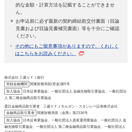
的な金額・計算方法を記載することができませ
ん。
お申込前に必ず最新の契約締結前交付書面（目論
見書および目論見書補完書面）等を十分にご確認
ください。
その他にもご留意事項がありますので、くわしく
はこちらをお読みください。
株式会社 三菱ＵＦＪ銀行
登録金融機関
関東財務局長(登金)第5号
加入協会
日本証券業協会、一般社団法人 金融先物取引業協会、一般社団法
人 第二種金融商品取引業協会
委託金融商品取引業者 三菱ＵＦＪモルガン・スタンレー証券株式会社
金融商品取引業者
関東財務局長（金商）第2336号
加入協会
日本証券業協会、一般社団法人資産運用業協会、一般社団法人 金
融先物取引業協会、一般社団法人 第二種金融商品取引業協会、一般社団法人