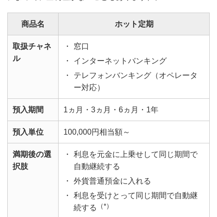
商品名
ホット定期
取扱チャネ
・
窓口
ル
・
インターネットバンキング
・
テレフォンバンキング（オペレータ
ー対応）
預入期間
1ヵ月・3ヵ月・6ヵ月・1年
預入単位
100,000円相当額～
満期後の選
・
利息を元金に上乗せして同じ期間で
択肢
自動継続する
・
外貨普通預金に入れる
・
利息を受けとって同じ期間で自動継
（*）
続する