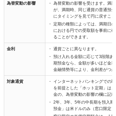
為替変動の影響
・
為替変動の影響を受けます。満期
が、満期時、同じ通貨の普通預金
にタイミングを見て円に戻すこと
・
定期の種類によっては、満期日の
における円での受取額を事前に確
ることができます。
金利
・
通貨ごとに異なります。
・
預け入れる金額に応じて3段階あ
期預金なら、金額が多いほど金利
金融情勢等により、金利差がつか
対象通貨
・
インターネットバンキングでの取
を前提とした「ホット定期」は、
金の、為替変動の影響の欄に記載
・
2年、3年、5年の中長期を預入
預金」は米ドルのみ（窓口限定）