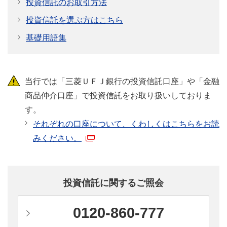
投資信託のお取引方法
投資信託を選ぶ方はこちら
どうして資産形成が必要なの？
基礎用語集
安心して、暮らしを楽しむためには、資産形成が
必要です。理由を見てみましょう。
当行では「三菱ＵＦＪ銀行の投資信託口座」や「金融
くわしく見る
商品仲介口座」で投資信託をお取り扱いしておりま
す。
それぞれの口座について、くわしくはこちらをお読
みください。
投資信託を
学ぼう！
投資信託はじめの一歩は、ここから。
投資信託に関するご照会
投資信託デビューするための、疑問や不安を解
決！
0120-860-777
くわしく見る