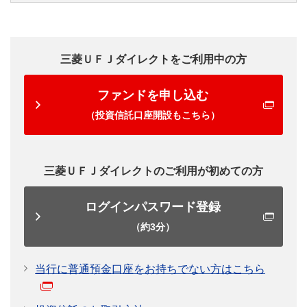
資産形成は難しいと思っている方には、初心者でも始
投資信託をもっと知りたい方へ
めやすい投資信託がおススメです。
日本では約4人に1人は投資信託での運用経験者です。
運用計画の立て方やファンドの選び方、購入後のチェ
あなたも投資信託での資産形成を考えてみませんか？
三菱ＵＦＪダイレクトをご利用中の方
ックポイントなどについて、分かりやすく解説しま
出典/「2018年度投資信託に関するアンケート調査報告書 一
す。
ファンドを申し込む
般社団法人投資信託協会」
全国の20歳～79歳の男女個人が対象
（投資信託口座開設もこちら）
投資信託の選び方
三菱ＵＦＪダイレクトのご利用が初めての方
投資信託購入後の
本当に初心者でも始めやすいの？
チェックポイント
ログインパスワード登録
運用初心者の方でも、投資信託を始めやすい理由
（約3分）
を見てみましょう。
目論見書・報告書の
くわしく見る
見方・読み方
当行に普通預金口座をお持ちでない方はこちら