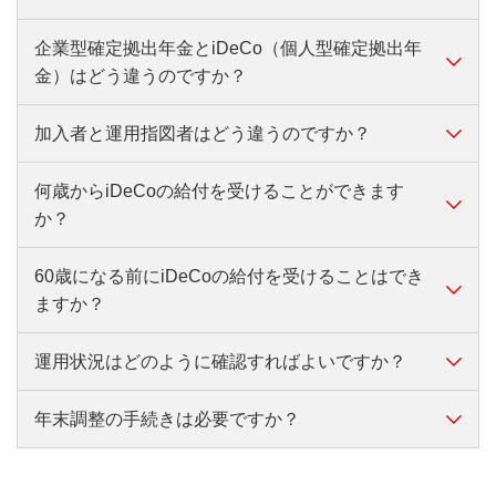
・『インターネットパスワード設定のお知らせ』
【メールアドレスを登録されていない方】
課税、③受取時も税制優遇がある、といったメリット
企業型確定拠出年金とiDeCo（個人型確定拠出年
・パスワードの再発行（郵送）となり、お手元に届く
があります。老後資金を計画的に準備したい方に適し
国民年金の被保険者であれば、原則としてiDeCoに加
金）はどう違うのですか？
までに約1週間かかります。
た制度です。
入できます。就労状況等により加入可否や拠出できる
詳しくはこちら
掛金の上限が異なります。
加入者と運用指図者はどう違うのですか？
企業型確定拠出年金とiDeCoの主な違いは、掛金の負
JIS&Tサイトはこちら
詳しくはこちら
担者、拠出限度額です。
企業型確定拠出年金は、企業が掛金を拠出し、従業員
何歳からiDeCoの給付を受けることができます
iDeCoの加入者とは、掛金を自ら拠出する人をいいま
が運用する制度であり、掛金の負担者は企業です（規
か？
す。加入資格を有しなければ加入者になれませんが、
約により、加入者である従業員が自身で掛金に上乗せ
加入資格を有しても必ずしも加入者になる必要はあり
で拠出することも可能です）。一方、iDeCoは加入者
60歳になる前にiDeCoの給付を受けることはでき
iDeCoの老齢給付金は、原則として60歳から受け取れ
ません。
自身で掛金を拠出します。
ますか？
ます。
運用指図者とは、掛金を拠出せず今までの年金資産の
ただし、確定拠出年金の『通算加入者等期間』が10年
運用指図のみを行う人をいいます（年金受給者は運用
に満たない場合は、受給開始年齢が61歳以降に繰り下
運用状況はどのように確認すればよいですか？
原則として、60歳になる前に老齢給付金を受け取るこ
指図者に含まれます）
がります。
とはできません。
なお、途中で加入者から運用指図者へ変更することも
（60歳以降でも、掛金を拠出している間は受け取りで
年末調整の手続きは必要ですか？
運用状況は、加入者専用Webやアプリから確認できま
可能です。運用指図者も加入者の資格を満たしていれ
【加入期間と老齢給付金の受取開始年齢】
きません。）
す。
ば加入者へ変更することは可能です。
ただし、一定の要件に該当する場合は、障害給付金・
詳しくはこちら
iDeCoの掛金は全額所得控除となるため、年末調整ま
通算加入者等期間
受給開始年齢