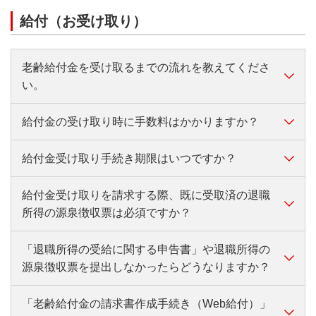
書面でのお手続きが必要です。お手数ですが、MUFG
給付（お受け取り）
個人型コールセンターまでご連絡ください。
老齢給付金を受け取るまでの流れを教えてくださ
い。
給付金の受け取り時に手数料はかかりますか？
年金資産を受け取る際は、受取方法などを指定してお
客さま自身で請求手続き（裁定請求）が必要となりま
給付金受け取り手続き期限はいつですか？
す。
給付金受け取りには所定の手数料がかかります。
詳しくはこちら
詳しくはこちら
給付金受け取りを請求する際、既に受取済の退職
給付金受け取り（裁定請求）の期限は、75歳の誕生日
所得の源泉徴収票は必須ですか？
の前々日です。期限内にお手続きください。
「退職所得の受給に関する申告書」や退職所得の
老齢給付金を一時金で受給する場合、一時金を受給す
源泉徴収票を提出しなかったらどうなりますか？
る年および前年より19年以内に別途受け取った退職金
等があれば退職所得控除額の調整が行われるため、当
該退職金等に係る「退職所得の源泉徴収票」のコピー
「老齢給付金の請求書作成手続き（Web給付）」
退職所得の受給に関する申告書を提出しなかった場