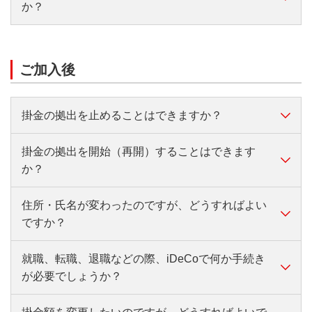
・『自動移換者』となり、その間は運用できません。
か？
・老齢給付金・障害給付金を受け取れません（給付を
受けるためにはiDeCoまたは企業型DCへの移換が必
移換手続きが完了すると、NRK（日本レコード・キ
要です）。
ーピング・ネットワーク株式会社）より、ユーザー
ご加入後
・自動移換の期間は通算加入者等期間に算入されず、
ID・商品登録完了のお知らせ、移換完了のお知らせが
その結果受取開始の時期が遅くなる場合があります。
届きます。その他、国民年金基金連合会より、加入確
認通知書（または運用指図者確認通知書）、個人型年
掛金の拠出を止めることはできますか？
金移換完了通知書が届きます。
※お手続き内容（移換のみ／加入と同時など）によ
掛金の拠出を開始（再開）することはできます
掛金の拠出を止める場合は、所定の変更手続きが必要
り、届く書類の種類やタイミングが異なります。
か？
です。
お手続きはこちら
住所・氏名が変わったのですが、どうすればよい
掛金の拠出を再開する場合は、所定の変更手続きが必
ですか？
要です。
お手続きはこちら
就職、転職、退職などの際、iDeCoで何か手続き
住所・氏名が変わった場合は、所定の変更手続きが必
が必要でしょうか？
要です。
お手続きはこちら