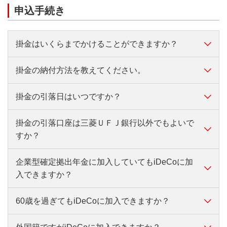
死亡一時金・脱退一時金を受け取れることがありま
たは確定申告が必要です。「小規模企業共済等掛金払
申込手続き
す。
込証明書」を提出する必要があります。
10年以上
満60歳
※掛金を事業主払込（給与天引き）にしている方は、
掛金はいくらまでかけることができますか？
8年以上10年未満
満61歳
年末調整や確定申告は不要です。
6年以上8年未満
満62歳
掛金の納付方法を教えてください。
掛金の拠出限度額は、国民年金の被保険者種別や企業
年金の加入状況などにより異なります。
4年以上6年未満
満63歳
掛金の引落日はいつですか？
詳しくはこちら
掛金の納付方法は、次のいずれかです。
・毎月同じ金額で納付（毎月定額）
2年以上4年未満
満64歳
掛金の引落口座は三菱ＵＦＪ銀行以外でもよいで
・納付月を指定して納付（指定月のみ／月ごとに金額
掛金の引落日は毎月26日（休日の場合は翌営業日）で
すか？
す。
を変える）
1ヵ月以上2年未満
満65歳
通算加入者等期間とは、確定拠出年金において受給資
はい。掛金の引落口座は三菱ＵＦＪ銀行以外でも指定
企業型確定拠出年金に加入していてもiDeCoに加
【口座からの引落し】
できます。都市銀行・地方銀行・信用金庫・ゆうちょ
格を得るために必要な期間であり、次に掲げる①②③
入できますか？
第1号・第3号被保険者の方は、ご本人名義の預金口座
銀行などをご利用いただけます。
を合算した期間のうち、60歳になるまでの期間をいい
から口座振替となります。
ます。
60歳を過ぎてもiDeCoに加入できますか？
原則として、企業型確定拠出年金に加入していても
（第1号被保険者の方は、国民年金保険料を納付して
iDeCoに加入できます。
いることが前提です）
①企業型DCの加入者期間および運用指図者期間