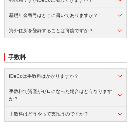
ただし、次の場合は加入できません。
外国籍ですがiDeCoに加入できますか？
以下の条件を満たす方は、原則65歳までiDeCoに加入
②iDeCoの加入者期間および運用指図者期間
・企業型DCでマッチング拠出を行っている場合
（掛金の拠出）できます。
【第2号被保険者の方】
③他の退職金・年金制度から資産の移換を受けた場
・企業型DCで年単位拠出（任意の月にまとめて拠
基礎年金番号はどこに書いてありますか？
・国民年金の第2号被保険者（会社員・公務員等）
国民年金の被保険者であれば、原則として外国籍の方
事業主払込（給与天引き）または個人払込を選択でき
出）を行っている場合
合、制度移換時に算入された期間
もiDeCoに加入できます。
・国民年金の任意加入被保険者
ます。
※期間が重複する場合はいずれかの期間のみを通算し
ただし、iDeCoは原則60歳まで解約できない制度で
海外住所を登録することは可能ですか？
※公的年金を繰り上げ受給している場合、iDeCoの老
基礎年金番号は、年金手帳や基礎年金番号通知書に記
ます。
す。帰国予定がある場合はご留意ください。
載されています。
齢給付金を受給済の場合は加入できません。
可能です。ただし、海外住所をご登録された場合、通
知等の郵送物は届きませんので、なるべく日本国内で
手数料
郵送物が届くご住所をご記入ください。
iDeCoは手数料はかかりますか？
手数料で資産がゼロになった場合はどうなります
はい、手数料がかかります。iDeCoの制度運営に必要
か？
な事務費として、国民年金基金連合会、運営管理機
関、事務委託先金融機関の手数料が発生します。
手数料はどうやって支払うのですか？
手数料や運用の結果により資産がゼロになった場合
詳しくはこちら
は、その時点で制度からの脱退となります。それ以降
なお、運営管理機関手数料は金融機関によって異なり
の手数料の徴収はありません。
【加入者の方】毎月の掛金から手数料が差し引かれま
ます。