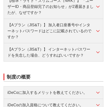
【標準・ライト・スリムコース（NRK）】 「ユー
はい、可能です。
ザーID・商品登録完了のお知らせ」が2通届きまし
NRK（日本レコード・キーピング・ネットワーク株
【メールアドレスを登録されている方】 NRKサイト
たが、なぜですか？
式会社）サイトにログイン後、メインメニュー内の
から、ユーザーIDの再通知、暗証番号の再設定が可能
「暗証番号変更」からお手続きください。
です。
【Aプラン（JIS&T）】 加入者口座番号やインタ
お手続きのタイミングによって、『ユーザーID・商品
ーネットパスワードはどこに記載されているので
登録完了のお知らせ』が2通届く場合があります。
NRKサイトはこちら
【メールアドレスを登録されていない方】 ユーザー
すか？
『加入者番号』や『ユーザーID』が記載されたはがき
IDの再発行（郵送）となります。お手元に届くまでに
は、大切に保管してください。
約2週間かかります。なお、お手続きには加入者番号
【Aプラン（JIS&T）】 インターネットパスワー
加入者口座番号やインターネットパスワードは、ご加
が必要となります。
ドを失念した場合、どうすればいいですか？
入時にJIS&T（日本インベスター・ソリューション・
アンド・テクノロジー株式会社）から届く書類に記載
NRKサイトはこちら
されています。
JIS&T（日本インベスター・ソリューション・アン
ド・テクノロジー株式会社）のサイトで、インターネ
制度の概要
【加入者口座番号】
ットパスワードの再設定／再発行ができます。
・『口座開設のお知らせ』
・『お取引状況のお知らせ』 など
iDeCoに加入するメリットを教えてください。
【メールアドレスを登録されている方】
・インターネットパスワードの再設定が可能です。
【インターネットパスワード】
iDeCoの加入資格について教えてください。
iDeCoには、①掛金が所得控除になる、②運用益が非