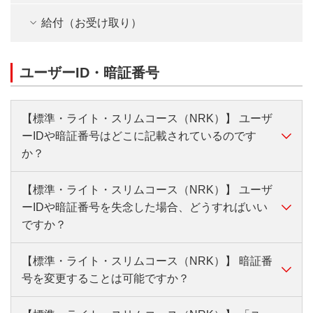
給付（お受け取り）
ユーザーID・暗証番号
【標準・ライト・スリムコース（NRK）】 ユーザ
ーIDや暗証番号はどこに記載されているのです
か？
【標準・ライト・スリムコース（NRK）】 ユーザ
ユーザーIDや暗証番号は、加入時にNRK（日本レコ
ーIDや暗証番号を失念した場合、どうすればいい
ード・キーピング・ネットワーク株式会社）より送付
ですか？
される「ユーザーID・商品登録完了のお知らせ」に記
載されています。
【標準・ライト・スリムコース（NRK）】 暗証番
NRK（日本レコード・キーピング・ネットワーク株
号を変更することは可能ですか？
式会社）のサイトから再発行・再設定のお手続きが可
能です。