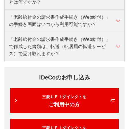
の提出が必要です。過去に受領した「退職所得の源泉
とは何ですか？
合、退職金から一律20.42％の税率で源泉徴収が行わ
徴収票」は大切に保管していただき、紛失した場合に
れます。退職所得控除が適用されないため、通常より
は発行元企業に再発行を依頼してください。
も高い税額が差し引かれることになり、後で確定申告
「老齢給付金の請求書作成手続き（Web給付）」
「老齢給付金の請求書作成手続き（Web給付）」は、
をする必要があります。
の手続き画面はいつから利用可能ですか？
老齢給付金の請求に必要な書類をWeb上で作成できる
サービスです。このサービスを利用することで、請求
書類を取り寄せて自分で記入する場合に比べて、印鑑
「老齢給付金の請求書作成手続き（Web給付）」
Web給付の利用開始時期は、受給権を取得した時点の
登録証明書の提出が不要になり、手続きが簡単になり
で作成した書類は、転送（転居届の転送サービ
状況により異なります。
ます。また、退職所得申告書の作成も簡単になり、複
ス）で受け取れますか？
・受給権取得時点で運用指図者の方：受給権取得日の
雑な計算は不要となります。このサービスを利用する
翌日から利用できます。
には、マイナンバーの申出と確認書類の提出が必要で
いいえ。Web給付で作成した書類は、転送不可の郵便
・受給権取得時点で加入者の方：最終引落日の翌月下
で発送されます。
す。
旬から利用できます。
iDeCoのお申し込み
転送サービスをご利用中の場合は、Web給付のお手続
き前に住所変更のお手続きをお願いします。
三菱ＵＦＪダイレクトを
ご利用中の方
三菱ＵＦＪダイレクトを