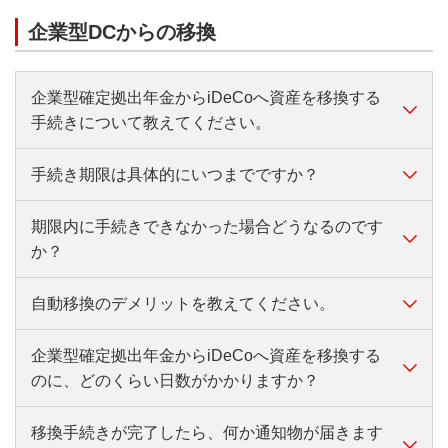
す。
企業型DCからの移換
【運用指図者の方】年1回、お客さまのご資産を取り
崩して手数料に充当します。
企業型確定拠出年金からiDeCoへ資産を移換する
手続きについて教えてください。
手続き期限は具体的にいつまでですか？
企業型確定拠出年金からiDeCoへの資産移換はWebで
申し込み可能です。
期限内に手続きできなかった場合どうなるのです
詳しくはこちら
企業型確定拠出年金からiDeCoへ移換する手続き期限
か？
は、
『加入者資格喪失日の属する月の翌月から起算して6
自動移換のデメリットを教えてください。
期限内（加入者資格喪失日の属する月の翌月から起算
ヵ月以内』です。書類でお手続きいただく場合は、当
して6ヵ月以内）に、不備なく移換の受付が完了しな
行で『不備のない状態で受付した日』が期限内である
企業型確定拠出年金からiDeCoへ資産を移換する
いと『自動移換』となります。
自動移換になると、次のようなデメリットがありま
必要があります。
のに、どのくらい日数がかかりますか？
す。
詳しくはこちら
余裕をもってお手続きください。
・①特定運営管理機関手数料、②国民年金基金連合会
手数料、③管理手数料が資産から控除されます。
移換手続きが完了したら、何か通知物が届きます
手続き完了までに2～3ヵ月程度かかります。