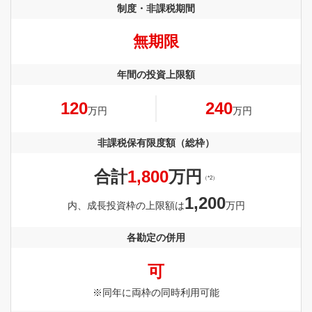
制度・非課税期間
無期限
年間の投資上限額
120
240
万円
万円
非課税保有限度額（総枠）
合計
1,800
万円
（*2）
1,200
内、成長投資枠の上限額は
万円
各勘定の併用
可
※同年に両枠の同時利用可能