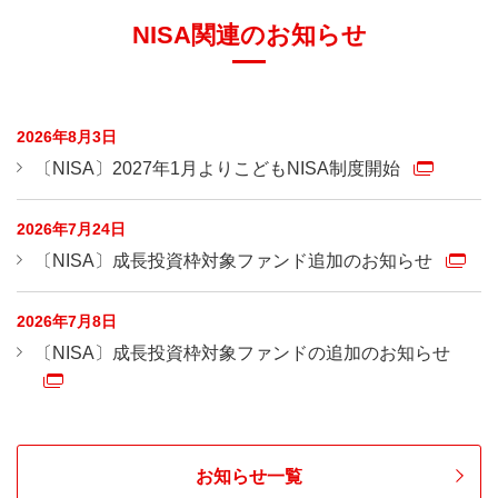
万円となっており、年間の非課税投資枠が復活するわ
Q.
課税口座（特定口座・一般口座）で保有している
A.
利用されなかった年間の非課税投資枠を翌年以降に繰
NISA関連のお知らせ
けではありません。
上場株式や公募株式投資信託を、NISA口座に移
り越すことはできません。
管することはできますか？
たとえば、成長投資枠で年間の投資金額が200万円で
あった場合、残りの40万円は翌年の投資金額に上乗
せすることはできません。
Q.
家族でそれぞれNISA口座を開設することはでき
A.
NISA口座は、新規投資のみが対象であり、現在お持
2026年8月3日
ますか？
ちの上場株式や公募株式投資信託を移すことはできま
〔NISA〕2027年1月よりこどもNISA制度開始
せん。
Q.
確定申告の必要はありますか？
A.
はい、できます。
その年の1月1日現在で満18歳以上の日本居住者等で
2026年7月24日
あればNISA口座を開設することができます。
Q.
NISA口座内で損失が出た場合、他の口座（特定
A.
確定申告の必要はありません。
〔NISA〕成長投資枠対象ファンド追加のお知らせ
口座・一般口座）の損益と通算できますか？
NISA口座での配当金および譲渡益等は非課税です。
なお、譲渡損もないものとみなされます。
2026年7月8日
Q.
特定口座はどうなりますか？
A.
他の口座（特定口座・一般口座）との損益通算はでき
〔NISA〕成長投資枠対象ファンドの追加のお知らせ
ません。
Q.
NISA口座を開設後に金融機関を変更できます
A.
特定口座は引き続きご利用いただけます。
か？
なお、特定口座・一般口座で保有する有価証券から生
じる譲渡益および配当金等に課される税率は、2014
年1月以降、20.315％
です。
（*）
A.
NISA口座開設後に金融機関変更は可能です。なお、
お知らせ一覧
つみたて投資枠
（*）復興特別所得税が付加されています。
NISA口座は原則、1人1口座（1金融機関等）となって