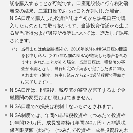
託を購入することが可能です。口座開設後に行う税務署
審査の結果、二重口座であったことが判明した場合、
NISA口座で購入した投資信託は当初から課税口座で購
入したものとして取り扱います。当該投資信託から生じ
る配当所得および譲渡所得等については、遡及して課税
されます。
当行または他金融機関で、2018年以降のNISA口座の開設
をお申し込み（2017年以前のNISAが継続した場合を含み
ます）されたことがある場合、当該口座は、税務署の審
査が承認となり、当行所定の手続きが完了した後に開設
されます（通常、お申し込みから2～3週間程度で手続き
は完了します）。
NISA口座は、開設後、税務署の審査が完了するまで金
融機関の変更および廃止はできません。
NISA口座での損失は税制上ないものとされます。
NISA制度では、年間の非課税投資枠（つみたて投資枠
は年間120万円、成長投資枠は年間240万円）と非課税
保有限度額（総枠）（つみたて投資枠・成長投資枠あわ