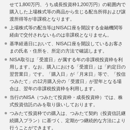
せて1,800万円、うち成長投資枠1,200万円）の範囲内で
購入した上場株式等の商品から生じる配当所得および譲
渡所得等が非課税となります。
上場株式等の配当等はNISA口座を開設する金融機関等
経由で交付されないものは非課税となりません。
基準経過日において、NISA口座を開設しているお客さ
まの氏名・住所を、所定の方法で確認します。
NISA取引は「受渡日」が属する年の非課税投資枠を利
用します。なお、購入における「受渡日」は「約定日の
翌営業日」です。「購入日」が「月末日」等で、「投信
つみたて」の12月購入分の「受渡日」が翌年となる場
合は、翌年の非課税投資枠を利用します。
当行のNISA（つみたて投資枠・成長投資枠）では、株
式投資信託のみを取り扱いしております。
つみたて投資枠での購入は、つみたて契約（投資信託継
続購入プラン）に基づく、定期かつ継続的な方法により
行うことができます。