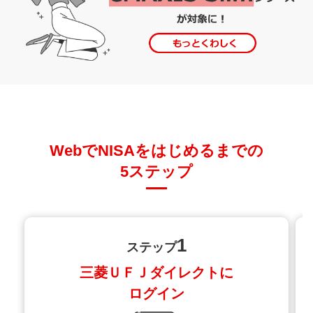
不可
可
※年単位でいずれかの
※同年に両枠の同時利用可能
勘定のみ利用可能
購入方法
一括／
つみたて
不変
不変
つみたて
対象ファンド
WebでNISAをはじめるまでの
つみたて
株式投資
株式投資
NISA専用
信託
不変
信託
5ステップ
ファンド
（制限なし）
（*2）
（制限あり）
残高を売却することで、売却をした翌年に非課税保有
限度額（総枠）の再利用が可能となります。
1
ステップ
次のすべての条件を満たすものが対象となります①信
託期間が20年以上または無期限であること
②一定のデ
三菱ＵＦＪダイレクトに
リバティブ取引が用いられていないこと③毎月分配型
ログイン
でないこと。