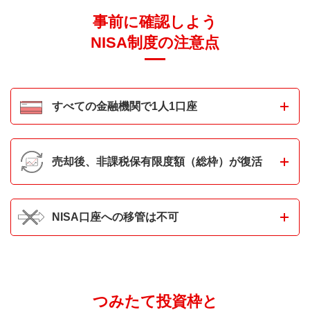
事前に確認しよう
NISA制度の注意点
すべての金融機関で1人1口座
NISA口座は、すべての金融機関を通じて1人につき1口座しか開設するこ
とが出来ません。
変更のお手続きは必要ですが、金融機関変更は各年で
売却後、非課税保有限度額（総枠）が復活
可能です。
例えば、年間の非課税投資枠上限360万円まで2024年から5年間投資を
NISA口座への移管は不可
し、その後、元本120万円を売却した場合、最短で2029年から非課税保
有限度額（総枠）として120万円分再利用が可能となります。
特定口座等で運用している投資信託を、NISA口座に移管することはでき
ません。
つみたて投資枠と