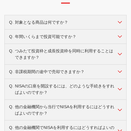
Q.
対象となる商品は何ですか？
Q.
年間いくらまで投資可能ですか？
A.
つみたて投資枠では、一定の要件を満たした株式投資信託
やETFに投資することができます。
成長投資枠では、一定の要件を満たした株式投資信託や上
Q.
つみたて投資枠と成長投資枠を同時に利用することは
A.
〔つみたて投資枠〕年間120万円までです。
場株式のほか、ETF、REIT等に投資することができます。
できますか？
〔成長投資枠〕年間240万円までです。
現在のところ、国債・社債・公社債投資信託等は対象にな
りません。
Q.
非課税期間の途中で売却できますか？
A.
はい、できます。
具体的な取扱商品については、各金融機関までお問い合わ
年間の投資限度額は、つみたて投資枠で120万円、成長投
せください。
資枠で240万円のあわせて360万円の投資が可能です。
Q.
NISAの口座を開設するには、どのような手続きをすれ
A.
いつでも売却できます。ただし、売却した場合、売却部分
なお、当行では株式投資信託のみ取り扱いしております。
ばよいのですか？
の非課税投資枠を同一年内に再利用することはできませ
ん。
たとえば成長投資枠の場合、上限240万円に対して株式投
Q.
他の金融機関から当行でNISAを利用するにはどうすれ
A.
NISAの口座を開設する金融機関に所定の申請書類を提出
資信託を200万円だけ購入し、同一年内に売却した場合で
ばよいのですか？
し、その後、金融機関が税務署に対して口座開設の確認を
も、その年の非課税投資枠の残りは40万円（240万円 -
するなどの手続きが必要となります。その際マイナンバー
200万円）のままとなります。240万円に戻ることはあり
の提出が必要です。
Q.
他の金融機関でNISAを利用するにはどうすればよいの
A.
店頭窓口または三菱ＵＦＪダイレクトでお手続き可能で