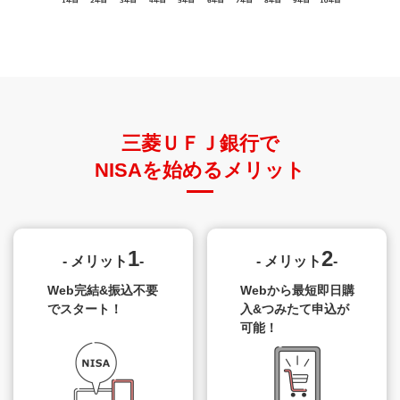
一定のデリバティブ取引が用いられていないこと
毎月分配型ではないこと
つみたて投資枠の場合、さらに「購入時手数料が無料（ノー
ロード）」・「運用管理費用が一定水準以下」（2023年まで
三菱ＵＦＪ銀行で
のつみたてNISA対象商品と同様）。
NISAを始めるメリット
新旧制度比較
1
2
- メリット
-
- メリット
-
Web完結&振込不要
Webから最短即日購
でスタート！
入&
つみたて申込が
2023年までのNISA
2024年からのNISA
可能！
勘定の呼称
つみたて
つみたて
NISA
成長投資枠
NISA
投資枠