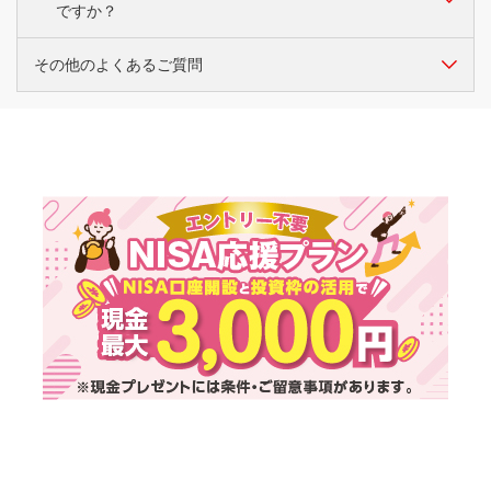
ません。
当行でNISAの口座開設をご希望の方は
こちら
。
ですか？
す。
三菱ＵＦＪダイレクトのお手続きは
こちら
をご覧くださ
い。
その他のよくあるご質問
A.
金融機関変更、または廃止手続きを実施してください。
10月～12月の第2金曜日消印有効分までに限り、郵送での
受付が可能です。
制度全体
郵送受付のお手続きは
こちら
をご覧ください。
上記、受付期間外は店頭窓口でお手続きください。
Q.
時価が非課税投資枠を超えた場合はどうなります
か？
Q.
生涯に非課税で投資できる金額の限度はあります
A.
非課税投資枠の上限を計算するときは、時価ではな
か？
く、投資額で行います。
従って、時価が非課税投資枠の上限（つみたて投資枠
120万円、成長投資枠 240万円）を超えても投資額に
Q.
NISA残高を売却すると、生涯の非課税限度額は
A.
生涯の非課税保有限度額は、1,800万円（うち成長投
対する非課税の措置は維持されます。
復活しますか？
資枠は1,200万円）です。なお、つみたて投資枠だけ
で1,800万円投資することも可能です。
Q.
投資金額が年間の非課税投資上限額未満であった
A.
はい、売却した分の生涯の非課税保有限度額は復活し
場合、残りの非課税投資枠を翌年以降に繰り越す
ます。売却をした翌年に非課税保有限度額（総枠）の
ことはできますか？
再利用が可能となります。
ただし、1年間で投資できる年間の投資上限額は360