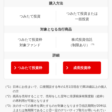
購入方法
つみたて投資または
つみたて投資
一括投資
対象となる当行商品
つみたて投資枠
株式投資信託
対象ファンド
（制限あり）
（*3）
詳細
つみたて投資枠
成長投資枠
日本にお住まいで、口座開設する年の1月1日現在で満18歳以上の個人
の方
残高を売却することで、売却をした翌年に非課税保有限度額（総枠）
の再利用が可能となります
次のすべての条件を満たすものが対象となります①信託期間が20年以
上または無期限であること②一定のデリバティブ取引が用いられてい