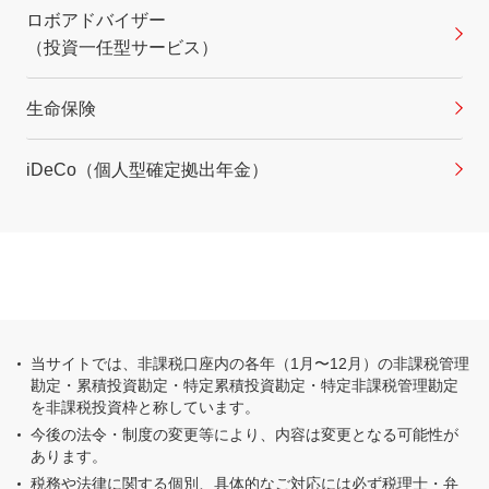
ロボアドバイザー
（投資一任型サービス）
生命保険
iDeCo（個人型確定拠出年金）
当サイトでは、非課税口座内の各年（1月〜12月）の非課税管理
勘定・累積投資勘定・特定累積投資勘定・特定非課税管理勘定
を非課税投資枠と称しています。
今後の法令・制度の変更等により、内容は変更となる可能性が
あります。
税務や法律に関する個別、具体的なご対応には必ず税理士・弁