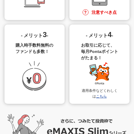
制度期間
注意すべき点
2018年~
2014年~
無期限
2023年
2023年
3
4
- メリット
-
- メリット
-
非課税期間
購入時手数料無料の
お取引に応じて、
無期限
ファンドも多数！
毎月
Pontaポイント
最長20年間
最長5年間
がたまる！
年間の投資上限額
120
240
40万円
120万円
万円
万円
非課税保有限度額（総粋）
適用条件などくわしく
は
こちら
合計
1,800
万円
（*1）
800万円
600万円
内、成長投資枠の
1,200
上限額は
万円
各勘定の併用