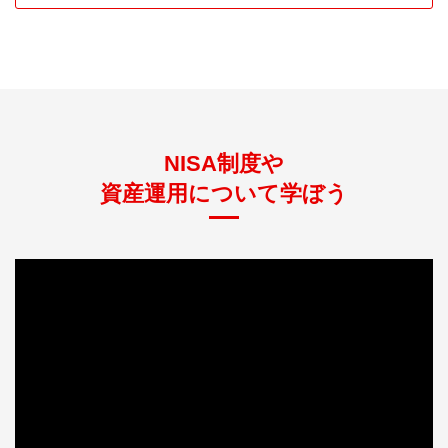
おり、口座開設金融機関等の変更手続きを行った場合
Q.
年間投資上限額の120万円を超えて、つみたて投
には、複数の金融機関等にNISA口座が存在すること
資枠を利用することができますか？
になります。しかし、その場合であっても各年におい
てNISA口座での購入は1つのNISA口座でしか行うこ
Q.
つみたて投資枠で生涯の非課税保有限度額
A.
できません。ただし非課税投資枠の上限を計算すると
とができません。また、つみたて投資枠・成長投資枠
（1,800万円）を、つみたて投資枠だけで使い切
きは、時価ではなく、投資額で行います。
を同年に別々の金融機関で利用することはできませ
ることはできますか。
ん。
NISA制度や
資産運用について学ぼう
A.
はい、できます。生涯の非課税保有限度額（1,800万
成長投資枠
円）を、つみたて投資枠だけで使い切ることも可能で
す。
Q.
成長投資枠では、つみたて投資は可能ですか。
Q.
成長投資枠だけで、生涯の非課税保有限度額
A.
はい、可能です。成長投資枠では、一括・つみたてど
（1,800万円）を使い切ることはできますか。
ちらでも投資可能です。
A.
いいえ、できません。生涯の非課税保有限度額1,800
万円のうち、成長投資枠は1,200万円が限度となりま
す。