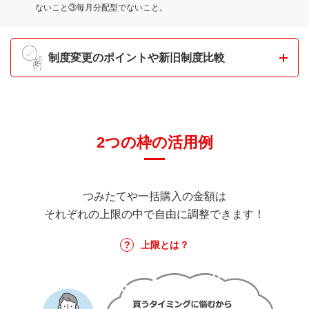
ないこと③毎月分配型でないこと。
制度変更のポイントや新旧制度比較
制度変更のポイント
2つの枠の活用例
POINT 1
2024年以降、NISA制度期間および
つみたてや一括購入の金額は
非課税期間が無期限化
それぞれの上限の中で自由に調整できます！
上限とは？