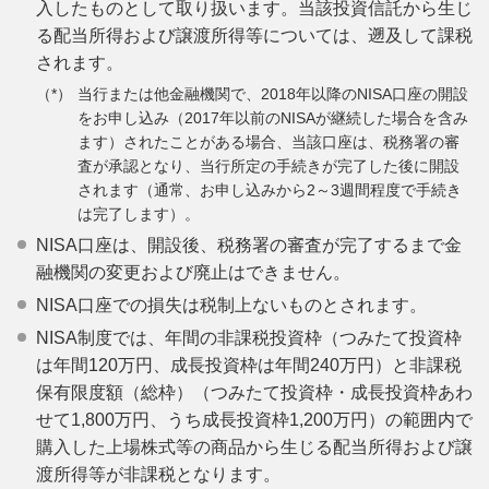
入したものとして取り扱います。当該投資信託から生じ
る配当所得および譲渡所得等については、遡及して課税
されます。
当行または他金融機関で、2018年以降のNISA口座の開設
をお申し込み（2017年以前のNISAが継続した場合を含み
ます）されたことがある場合、当該口座は、税務署の審
査が承認となり、当行所定の手続きが完了した後に開設
されます（通常、お申し込みから2～3週間程度で手続き
は完了します）。
NISA口座は、開設後、税務署の審査が完了するまで金
融機関の変更および廃止はできません。
NISA口座での損失は税制上ないものとされます。
NISA制度では、年間の非課税投資枠（つみたて投資枠
は年間120万円、成長投資枠は年間240万円）と非課税
保有限度額（総枠）（つみたて投資枠・成長投資枠あわ
せて1,800万円、うち成長投資枠1,200万円）の範囲内で
購入した上場株式等の商品から生じる配当所得および譲
渡所得等が非課税となります。