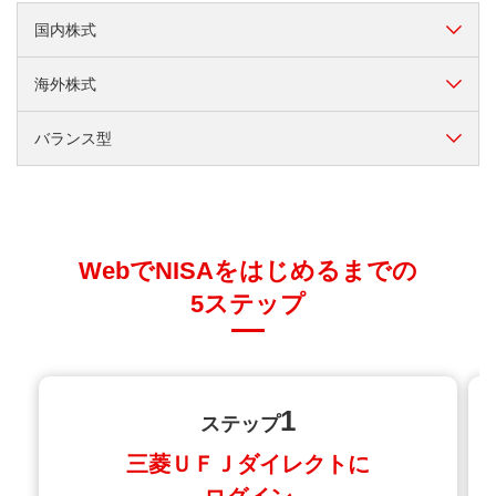
国内株式
海外株式
なじみのある日本の株式で運用したい
バランス型
海外の成長に期待して運用したい
つみたて日本株式（日経平均）
複数の資産へ分散投資して安定的に運用したい
つみたて日本株式（ＴＯＰＩＸ）
つみたて先進国株式
国内株式
低コスト
WebでNISAをはじめるまでの
ｅＭＡＸＩＳ Ｓｌｉｍ 国内株式
つみたて新興国株式
つみたて8資産均等バランス
国内株式
海外株式
低コスト
低コスト
お取引方法
（日経平均）
5ステップ
つみたて米国株式（Ｓ＆Ｐ５００）
つみたて4資産均等バランス
国内・海外バランス
海外株式
低コスト
低コスト
お取引方法
お取引方法
ｅＭＡＸＩＳ Ｓｌｉｍ 国内株式
国内株式
低コスト
（ＴＯＰＩＸ）
ｅＭＡＸＩＳ Ｓｌｉｍ 先進国株式
野村6資産均等バランス
国内・海外バランス
海外株式
低コスト
低コスト
お取引方法
お取引方法
インデックス（除く日本）
1
ステップ
お取引方法
ｉＦｒｅｅ ＪＰＸ日経400インデックス
ｅＭＡＸＩＳ Ｓｌｉｍ バランス
国内株式
低コスト
国内・海外バランス
低コスト
お取引方法
お取引方法
ｅＭＡＸＩＳ Ｓｌｉｍ 全世界株式
（8資産均等型）
三菱ＵＦＪダイレクトに
ファンドの特徴
海外株式
低コスト
（オール・カントリー）＜愛称：オルカン＞