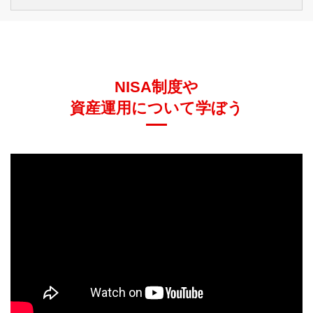
を、つみたて投資枠だけで使い切ることも可能です。
Q.
非課税期間の途中で売却できますか？
Q.
NISAの口座を開設するには、どのような手続き
A.
いつでも売却できます。ただし、売却した場合、売却
NISA制度や
をすればよいのですか？
部分の非課税投資枠を同一年内に再利用することはで
きません。
資産運用について学ぼう
たとえば成長投資枠の場合、上限240万円に対して株
Q.
時価が非課税投資枠を超えた場合はどうなります
A.
NISAの口座を開設する金融機関に所定の申請書類を
式投資信託を200万円だけ購入し、同一年内に売却し
か？
提出し、その後、金融機関が税務署に対して口座開設
た場合でも、その年の非課税投資枠の残りは40万円
の確認をするなどの手続きが必要となります。その際
（240万円 - 200万円）のままとなります。240万円
マイナンバーの提出が必要です。
Q.
生涯に非課税で投資できる金額の限度はあります
A.
非課税投資枠の上限を計算するときは、時価ではな
に戻ることはありません。
当行でNISAの口座開設をご希望の方は
こちら
。
か？
く、投資額で行います。
従って、時価が非課税投資枠の上限（つみたて投資枠
120万円、成長投資枠 240万円）を超えても投資額に
Q.
NISA残高を売却すると、生涯の非課税限度額は
A.
生涯の非課税保有限度額は、1,800万円（うち成長投
対する非課税の措置は維持されます。
復活しますか？
資枠は1,200万円）です。なお、つみたて投資枠だけ
で1,800万円投資することも可能です。
Q.
投資金額が年間の非課税投資上限額未満であった
A.
はい、売却した分の生涯の非課税保有限度額は復活し
場合、残りの非課税投資枠を翌年以降に繰り越す
ます。売却をした翌年に非課税保有限度額（総枠）の
ことはできますか？
再利用が可能となります。