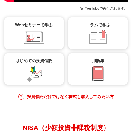
ただし、1年間で投資できる年間の投資上限額は360
万円となっており、年間の非課税投資枠が復活するわ
YouTubeで再生されます。
Q.
課税口座（特定口座・一般口座）で保有している
A.
利用されなかった非課税投資枠を翌年以降に繰り越す
けではありません。
上場株式や公募株式投資信託を、NISA口座に移
ことはできません。
管することはできますか？
たとえば、成長投資枠で1年の投資金額が200万円で
Webセミナーで学ぶ
コラムで学ぶ
あった場合、残りの40万円を翌年の投資金額に上乗
せすることはできません。
Q.
家族でそれぞれNISA口座を開設することはでき
A.
NISA口座は、新規投資のみが対象であり、現在お持
ますか？
ちの上場株式や公募株式投資信託を移すことはできま
せん。
Q.
確定申告の必要はありますか？
A.
はい、できます。
はじめての投資信託
用語集
その年の1月1日現在で満18歳以上の日本居住者等で
あればNISA口座を開設することができます。
Q.
NISA口座内で損失が出た場合、他の口座（特定
A.
確定申告の必要はありません。
口座・一般口座）の損益と通算できますか？
NISA口座での配当金および譲渡益等は非課税です。
なお、譲渡損もないものとみなされます。
Q.
特定口座はどうなりますか？
A.
他の口座（特定口座・一般口座）との損益通算はでき
投資信託だけではなく株式も購入してみたい方
ません。
Q.
NISA口座を開設後に金融機関を変更できます
A.
特定口座は引き続きご利用いただけます。
か？
なお、特定口座・一般口座で保有する有価証券から生
じる譲渡益および配当金等に課される税率は、2014
NISA（少額投資非課税制度）
年1月以降、20.315％
です。
（*）
Q.
成長投資枠では、つみたて投資は可能ですか。
A.
NISA口座開設後に金融機関変更は可能です。なお、