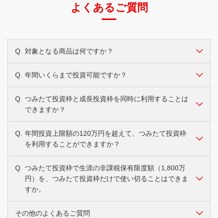
購入する
よくあるご質問
ファンドの詳細はこちら
らびに新興国の株式等への投資を行う。
ファンドの特徴
（*）日本を除く先進国・新興国の株式を対象とした指数。
S&P500指数(配当込み、円換算ベース)
と連動する投資
（*）
ファンドの詳細はこちら
購入する
ファンドの詳細はこちら
成果をめざして運用を行う。
ファンドの特徴
Q.
対象となる商品は何ですか？
MSCIエマージング・マーケット・インデックス(配当込
購入する
（*）米国の代表的な株価指数の1つで、代表的な500銘柄で構成さ
購入する
Q.
年間いくらまで投資可能ですか？
A.
つみたて投資枠では、一定の要件を満たした株式投資信託
み、円換算ベース)
と連動する投資成果をめざして運用
（*）
れた指数。
やETFに投資することができます。
を行う。
成長投資枠では、一定の要件を満たした株式投資信託や上
Q.
つみたて投資枠と成長投資枠を同時に利用することは
A.
〔つみたて投資枠〕年間120万円までです。
場株式のほか、ETF、REIT等に投資することができます。
できますか？
〔成長投資枠〕年間240万円までです。
ファンドの詳細はこちら
現在のところ、国債・社債・公社債投資信託等は対象にな
（*）世界の新興国の株式を対象とした指数。
りません。
Q.
年間投資上限額の120万円を超えて、つみたて投資枠
A.
はい、できます。
具体的な取扱商品については、各金融機関までお問い合わ
購入する
を利用することができますか？
年間の投資限度額は、つみたて投資枠で120万円、成長投
ファンドの詳細はこちら
せください。
資枠で240万円のあわせて360万円の投資が可能です。
なお、当行では株式投資信託のみ取り扱いしております。
Q.
つみたて投資枠で生涯の非課税保有限度額（1,800万
A.
できません。ただし非課税投資枠の上限を計算するとき
購入する
円）を、つみたて投資枠だけで使い切ることはできま
は、時価ではなく、投資額で行います。
すか。
その他のよくあるご質問
A.
はい、できます。生涯の非課税保有限度額（1,800万円）