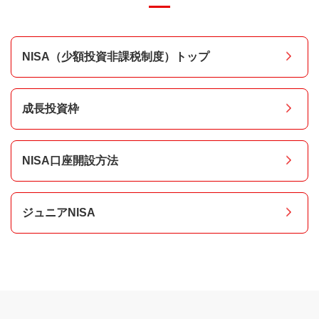
（*）復興特別所得税が付加されています。
NISA口座は原則、1人1口座（1金融機関等）となって
おり、口座開設金融機関等の変更手続きを行った場合
Q.
成長投資枠だけで、生涯の非課税保有限度額
A.
はい、可能です。成長投資枠では、一括・つみたてど
には、複数の金融機関等にNISA口座が存在すること
（1,800万円）を使い切ることはできますか。
ちらでも投資可能です。
になります。しかし、その場合であっても各年におい
NISA（少額投資非課税制度）トップ
てNISA口座での購入は1つのNISA口座でしか行うこ
A.
いいえ、できません。生涯の非課税保有限度額1,800
とができません。また、つみたて投資枠・成長投資枠
万円のうち、成長投資枠は1,200万円が限度となりま
を同年に別々の金融機関で利用することはできませ
成長投資枠
す。
ん。
NISA口座開設方法
ジュニアNISA