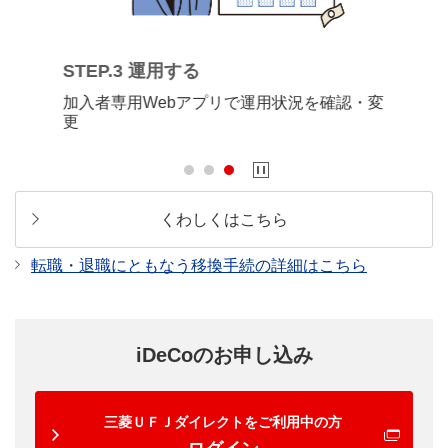
Previous
Next
STEP.3 運用する
STE
プリ
加入者専用Webアプリで運用状況を確認・変
必要
更
くわしくはこちら
転職・退職にともなう移換手続の詳細はこちら
iDeCoのお申し込み
三菱ＵＦＪダイレクトをご利用中の方