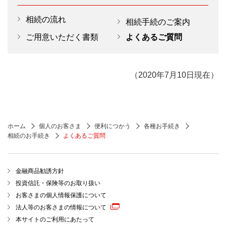
一方、相続人のお子さまの戸籍も同様に、結婚・転籍・改
遺言に遺言執行者の指定がない場合や、指定さ
記載された住所に居住していることが確認
過ぎてしまうと、プラス財産とマイナス財
大使館が遠方の場合は、公証人が発行する署名
相続手続には、検認済の自筆証書遺言原本
製により作り替えられます。（②⑤⑥⑦）
（サイン）証明書を「相続届」に添付してくだ
相続の流れ
れた遺言執行者が承諾しなかった場合、また、
できない場合には、不在者財産管理人の選
産の全てを相続する「単純承認」をしたこ
相続手続のご案内
が必要となります。
ただし、配偶者・第1順位・第2順位・第3順位で
さい。
遺言執行者が亡くなった場合などには、利害関
任または失踪宣告を行います。
とになります。
あっても相続欠格事由のある方、亡くなった方に
ご用意いただく書類
よくあるご質問
財産目録を添付する場合、財産目録につい
係人が家庭裁判所に遺言執行者の選任の申し立
日本に帰国中の場合はパスポートをお持ち
相続人より廃除された方は相続人となることがで
不在者財産管理人の選任
相続放棄をした相続人をいないものとした
ても自書での作成が必要でしたが、民法改
てをすることができます。
きません。また、相続開始の時点ですでに亡くな
のうえ、ご本人さまにご来店いただくこと
利害関係人（不在者の配偶者や相続人にあ
正により、平成31年1月13日以降に作成さ
場合、相続人の範囲が変わることがあるの
られている場合や相続欠格事由がある、もしくは
でお手続きをすることもできます。
れたものは自書によらない目録も認められ
たる方など）が家庭裁判所に申立を行いま
（2020年7月10日現在）
で注意が必要です。特に相続人の中で子ど
廃除されている場合はそのお子さまが代襲相続人
ています。
す。不在者財産管理人の権限は不在者の財
もがいなくなると被相続人の父母等が次の
となります。
（自書によらない目録の場合、目録1枚ご
産の管理・保存ですので、遺産分割協議を
ご参考
順位の相続人となり、さらにこれらの者が
相続放棄をされた方のお子さまは代襲相続人とな
と（自書によらない記載が両面にある場合
行う場合には、家庭裁判所の「権限外行為
いなければ被相続人の兄弟姉妹が相続人と
ることはできません。
は両面とも）に遺言者の署名、押印が必要
ご兄弟・ご姉妹の代襲相続は1代限りとなります。
許可」を受けることが必要です。
なります。
ホーム
個人のお客さま
便利につかう
各種お手続き
【在留証明書】
です。）
相続のお手続き
よくあるご質問
■必要書類
失踪宣告
法務局における自筆証書遺言書保管制度を
【相続放棄】相続開始を知った日より3ヵ月以内に
利用されている場合は、検認不要です。
現在所有している有効な日本国旅券
相続人の生死が7年間明らかでないときは、
家庭裁判所へ相続放棄申請をし、受理されると相
自筆証書遺言書保管制度の詳細は、法務省
利害関係人（不在者の配偶者、相続人にあ
現住所を証明できる在留国発行の公文
続放棄の効力が発生します。放棄をした相続人は
金融商品勧誘方針
のホームページをご参照ください。
たる方、不在者財産管理人、受遺者など）
最初から相続人でなかったとみなされますので、
書（居住証明、外国人身分証明書、運
投資信託・保険等のお取り扱い
「法務省 法務局における自筆証書遺
代襲相続はありません。
が家庭裁判所に申立を行い、失踪宣告をす
転免許証、納税証明書、家屋の賃貸契
お客さまの個人情報保護について
言書保管制度」
⇒家庭裁判所発行の相続放棄申述受理証明書をご
ることができます。
約書、公共料金の請求書）
法人等のお客さまの情報について
提出ください。
申立後に、裁判所が定めた期間内に、不在
本サイトのご利用にあたって
公正証書遺言
戸籍謄本（抄本）