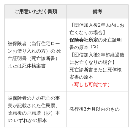
ご用意いただく書類
備考
【団信加入後2年以内にお
亡くなりの場合】
保険会社所定
の死亡証明
被保険者（当行住宅ロー
（*2）
書の原本
ンお借り入れの方）の 死
【団信加入後2年超経過後
亡証明書（死亡診断書）
にお亡くなりの場合】
または死体検案書
死亡診断書または死体検
案書の原本
（写しも可能です）
被保険者の方の死亡の事
実が記載された住民票、
発行後3カ月以内のもの
除籍後の戸籍謄（抄）本
の いずれかの原本