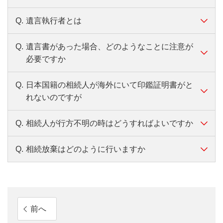
の相続人となります。法定相続人
方の出生から亡くなられるま
者の死亡を知った後、遅滞なく遺言書を家庭裁判
自筆証書遺言
になるべきお子さまが先に亡くな
での連続した戸籍謄本が必要
第1順位
Q.
遺言執行者とは
所に提出して、その「検認」の手続をおこなうこ
A.
受遺者は遺言によって財産を受ける方です。
「自筆証書遺言」とは、遺言者が自分で筆
配偶者
2分の1
られている場合、その亡くなった
です。どの戸籍謄本を請求し
（*）
とが必要です
。また、封印のある遺言書は、
配偶者と子
をとり、遺言の全文・日付を自書し、署
方のお子さまが代襲相続人となり
たらよいでしょうか。
子
2分の1
家庭裁判所で相続人等の立会いの上開封しなけれ
Q.
遺言書があった場合、どのようなことに注意が
名、押印をすることにより作成したもので
A.
遺言執行者は相続人全員の代理人とみなされ、遺
ます。
ばならないことになっています。
（*1）
必要ですか
す
。
言の執行に必要な一切の行為をする権限と義務が
配偶者
3分の2
検認とは、相続人に対し遺言の存在及びその内容
自筆証書遺言の保管者又はこれを発見した
あるとされています。
亡くなった方の直系尊属（父母、
配偶者と直系尊属
を知らせるとともに、遺言書の形状、加除訂正の
相続人は、遺言者の死亡を知った後、遅滞
Q.
日本国籍の相続人が海外にいて印鑑証明書がと
祖父母など）は、第1順位の相続人
A.
公正証書遺言以外の遺言書の場合、開封に際して
遺言執行者の権限は、遺言の執行に関することに限ら
直系尊属
3分の1
第2順位
状態、日付、署名など検認の日現在における遺言
なく遺言書を家庭裁判所に提出して、その
れないのですが
およびその代襲相続人がいない場
は家庭裁判所での検認が必要になりますのでご自
れるため、遺言に記載のない財産等については、執行
書の内容を明確にして遺言書の偽造・変造を防止
（*2）
検認を請求しなければなりません
。ま
合に限り、相続人となります。
身で開封しないようにご注意ください。
権限がありません。
配偶者
4分の3
するための手続です。遺言の有効・無効を判断す
た、封印のある遺言書は、家庭裁判所で相
Q.
相続人が行方不明の時はどうすればよいですか
A.
配偶者と兄弟姉妹
遺言執行者の選任方法には以下があります。
居住地の日本大使館・領事館等で発行され
る手続ではありません。
亡くなった方のご兄弟・ご姉妹
続人等の立会いの上開封しなければなりま
兄弟姉妹
4分の1
上図において、被相続人の方の出生時は親の戸籍に入って
る在留証明書および署名（サイン）証明書
は、第1順位の相続人およびその代
せん。
Q.
相続放棄はどのように行いますか
公正証書遺言の場合または法務局における自筆証書
A.
遺言者が、遺言で、一人または数人の遺言執行
います。（①）
等を相続届に添付しご提出ください。
所在の確認
襲相続人・第2順位の相続人がいな
「検認」とは、相続人に対し遺言の存在及
お子さま・直系尊属・兄弟姉妹が数人いらっしゃ
遺言書保管制度を利用されている場合は、検認不要
者を指定する場合と、その指定を第三者に委託
被相続人の方が結婚されると、夫婦の戸籍が別に作られ
所在のわからない相続人の戸籍謄本の「附
い場合に限り、相続人となりま
「遺産分割協議書」「委任状」等へ署名（サイ
です。
びその内容を知らせるとともに、遺言書の
る場合は、法定相続割合を均等に分けます。
し、委託された人が遺言執行者を指定する方法
（②）、転籍されたり（③）、法令による改製があると
A.
第3順位
票」をとりよせます。
（*1）
相続の方法は単純承認・相続放棄
・限
ン）する場合も同様です。
自筆証書遺言書保管制度の詳細は、法務省のホーム
す。ご兄弟・ご姉妹が先に亡くな
形状、加除訂正の状態、日付、署名など検
ただし、兄弟姉妹が相続人の場合で、父母の一方
があります。
（④）、その都度戸籍は作り替えられます。
「附票」には住民票記載の住所が記載され
（*2）
ページをご参照ください。
定承認
の3種類あり、相続開始を知っ
在留証明書の発行申請は代理人でもできます
られている場合、ご兄弟・ご姉妹
認の日現在における遺言書の内容を明確に
のみを同じくする兄弟姉妹の相続分は、父母の双
いずれの場合も、指定された遺言執行者が遺言
この場合、被相続人の方の戸籍は、一生のうち4つの戸籍
ているため、所在のわからない相続人の住
た日から3ヵ月以内に選択しなければなりま
が、署名（サイン）証明は本人が直接在留公館
のお子さまが代襲相続人となりま
前へ
して、遺言書の偽造・変造を防止するため
方を同じくする兄弟姉妹の2分の1となります。
「法務省 法務局における自筆証書遺言書保管
執行者になることを承諾する必要があります。
にわたることになります。（①②③④）
所を確認します。
へ出頭する必要があります。
せん。もし、何の手続きもとらずに3ヵ月を
制度」
す。
の手続です。