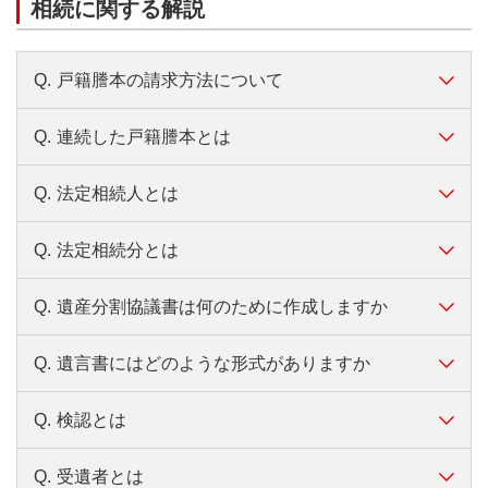
相続に関する解説
Q.
戸籍謄本の請求方法について
Q.
連続した戸籍謄本とは
A.
最初に、亡くなられた時の本籍地の戸籍謄
本全てを請求します。
Q.
法定相続人とは
A.
相続手続に際しては相続人を確定するため、被相
上記（1）にて請求した戸籍謄本に転籍前の
続人（亡くなった方）の「出生から亡くなられる
本籍地および戸籍筆頭者が記載されている
Q.
法定相続分とは
までの連続した戸籍謄本」や、相続人の方の「出
A.
民法で定める相続人を「法定相続人」といい、以
場合、出生時までさかのぼり、転籍前や編
生から現在までの連続した戸籍謄本」をすべてそ
下のように定められています。
製前の本籍地の戸籍謄本を請求します。
ろえる必要があります。
Q.
遺産分割協議書は何のために作成しますか
A.
民法で定める相続分を「法定相続分」といい、以
亡くなった方の配偶者（戸籍法に
お1人の方の戸籍謄本でも、結婚・転籍・養子縁組
戸籍謄本の請求方法についてご不明の場合
下のように定められています。
基づく婚姻の届け出をした方に限
のほか法務省令による改製により、複数にわたる
は、各市町村役場の戸籍担当者にお問い合
Q.
遺言書にはどのような形式がありますか
A.
相続人の間で被相続人の遺産をどのように分割す
配偶者
ります）は常に相続人となりま
ことがあります。
法定相続分
わせください。
るかについて合意した内容を明確にして、認識違
ケース
す。
また、戸籍謄本の種類についても、「戸籍謄本
Q.
検認とは
いなどによるトラブルを回避するために遺産分割
A.
一般的な遺言書に「自筆証書遺言」と「公正証書
法定相続人
割合
（全部事項証明）」「除籍謄本」「改製原戸籍謄
協議書を作成します。
遺言」があります。
亡くなった方のお子さまは第1順位
相続手続のため、亡くなった
本」があります。
Q.
受遺者とは
A.
遺言書の保管者もしくは発見した相続人は、遺言
配偶者のみ
配偶者
すべて