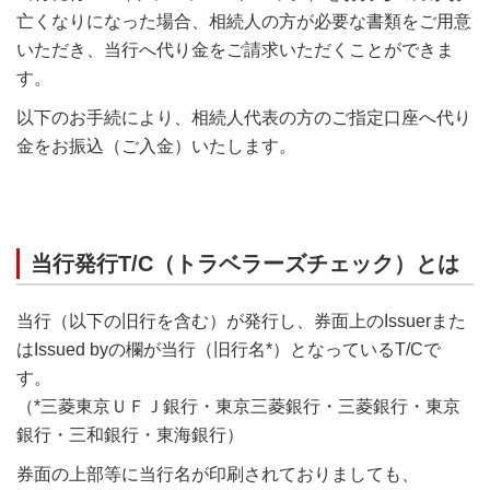
亡くなりになった場合、相続人の方が必要な書類をご用意
いただき、当行へ代り金をご請求いただくことができま
す。
以下のお手続により、相続人代表の方のご指定口座へ代り
金をお振込（ご入金）いたします。
当行発行T/C（トラベラーズチェック）とは
当行（以下の旧行を含む）が発行し、券面上のIssuerまた
はIssued byの欄が当行（旧行名*）となっているT/Cで
す。
（*三菱東京ＵＦＪ銀行・東京三菱銀行・三菱銀行・東京
銀行・三和銀行・東海銀行）
券面の上部等に当行名が印刷されておりましても、