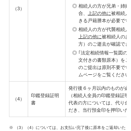
◎
相続人の方が兄弟・姉妹
（3）
合、
上記の他に
被相続人
きる戸籍謄本が必要です
◎
相続人の方が代襲相続人
上記の他に
被相続人のお
方）のご逝去が確認でき
◎
｢法定相続情報一覧図の
文付きの書類原本）をご
のご提出は原則不要です
ムページをご覧ください
発行後６ヶ月以内のものが必
印鑑登録証明
（相続人全員の印鑑登録証明
（4）
書
代表の方については、代り金
だき、当行預金印を押印いた
（3）（4）については、お支払い完了後に原本をご返却いた