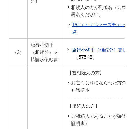
ク）
相続人の方が副署名（カウ
署名ください。
T/C（トラベラーズチェッ
点
旅行小切手
旅行小切手（相続分）支払請
（2）
（相続分）支
（575KB）
払請求依頼書
【被相続人の方】
お亡くなりになられた方の
戸籍謄本
【相続人の方】
ご相続人であることが確認
証明書）