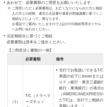
あわせて、必要書類のご用意をお願いいたします。
ご用意いただく必要書類は、お亡くなりになられた方と相続
人の方との続柄、遺言公正証書や遺産分割協議書に基づくご
相続などによって、異なります。
お電話でご案内いたしますので上記のT/C相続専用ダイヤル
へお問い合わせください。
法定相続分に基づくご相続
必要書類は原本をご提出ください。
【ご用意頂く書類の一例】
必要書類
備考
当行でお取扱いできるT/C
券面の右下にIssuerまたはI
ＵＦＪ銀行・東京三菱銀行
銀行・東海銀行）の表示が
（AMERICANEXPRESS
T/C（トラベラ
たT/Cは、当行でご相続の
（1）
ーズチェッ
意願います。）