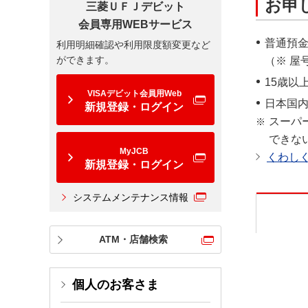
お申
三菱ＵＦＪデビット
会員専用WEBサービス
普通預
利用明細確認や利用限度額変更など
ができます。
（※ 屋
15歳以
VISAデビット会員用Web
日本国
新規登録・ログイン
スーパ
できな
MyJCB
くわし
新規登録・ログイン
システムメンテナンス情報
ATM・店舗検索
個人のお客さま