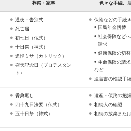
葬祭・家事
色々な手続、
通夜・告別式
保険などの手続
国民年金切替
死亡届
社会保険などへ
初七日（仏式）
請求
十日祭（神式）
健康保険の切替
追悼ミサ（カトリック）
生命保険の請求
召天記念日（プロテスタン
など
ト）
遺言書の検認手
香典返し
遺産・債務の把
四十九日法要（仏式）
相続人の確認
五十日祭（神式）
相続の放棄また