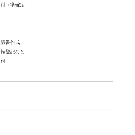
納付（準確定
協議書作成
移転登記など
納付