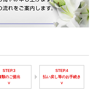
STEP.3
STEP.4
書類のご提出
払い戻し等のお手続き
∨
∨