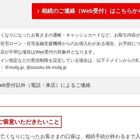
相続のご連絡（Web受付）はこちらか
亡くなりになったお客さまの通帳・キャッシュカードなど、お取引内容
行住宅ローン・住宅金融支援機構からのお借入れがある場合、お手続に
店が不明な場合はWeb受付の対象外となります。
メイン指定などの受信制限を設定している場合は、以下ドメインからのE
＠mufg.jp, @sozoku.bk.mufg.jp
Web受付以外（電話・来店）によるご連絡
【お電話の場合】
お電話でのご連絡をご希望の方は以下フリーダイヤルへご連絡
ご留意いただきたいこと
続オフィス 0120-39-1034（月～金曜日 9:00～16:00（土・
土日・祝日の休日明けや平日の正午前後はお電話が集中する
お亡くなりになったお客さまの口座は、相続手続が終わるまで
あります。あらかじめご了承ください。