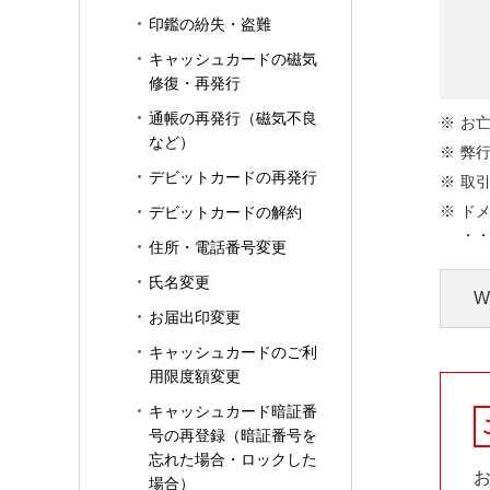
印鑑の紛失・盗難
キャッシュカードの磁気
修復・再発行
通帳の再発行（磁気不良
お
など）
弊
デビットカードの再発行
取引
ド
デビットカードの解約
・・・
住所・電話番号変更
氏名変更
お届出印変更
キャッシュカードのご利
用限度額変更
キャッシュカード暗証番
相
号の再登録（暗証番号を
忘れた場合・ロックした
場合）