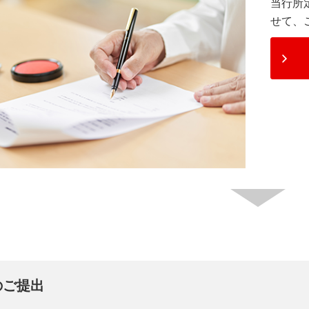
当行所
せて、
のご提出