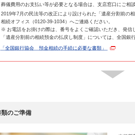
葬儀費用のお支払い等が必要となる場合は、支店窓口にご相
お電話をお掛けの際は、番号をよくご確認いただき、発信し
2019年7月の民法等の改正により設けられた「遺産分割前の
【ご来店の場合】
相続オフィス（0120-39-1034）へご連絡ください。
ご来店でのご連絡をご希望の方は、お近くの支店にご来店くだ
※ お電話をお掛けの際は、番号をよくご確認いただき、発信
お近くの支店はこちら
「遺産分割前の相続預金の払戻し制度」については、全国銀
「全国銀行協会 預金相続の手続に必要な書類」
書類のご準備