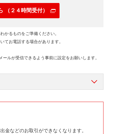
ら （２４時間受付）
がわかるものをご準備ください。
ついてお電話する場合があります。
メールが受信できるよう事前に設定をお願いします。
ください。
日・祝日・12/31～1/3を除く））
ため、繋がるまでにお時間をいただく場合が
入出金などのお取引ができなくなります。