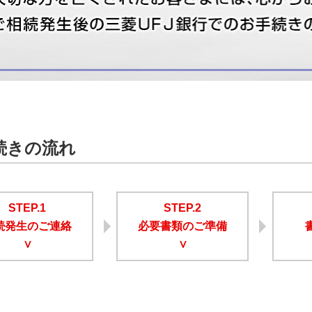
続きの流れ
STEP.1
STEP.2
続発生のご連絡
必要書類のご準備
∨
∨