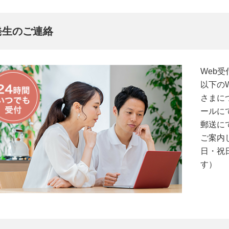
発生のご連絡
Web
以下の
さまに
ールに
郵送に
ご案内
日・祝
す）