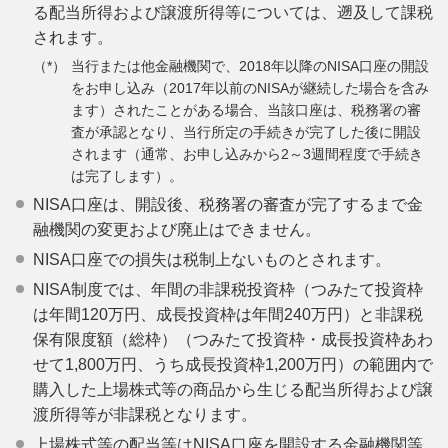
る配当所得および譲渡所得等については、遡及して課税
されます。
当行または他金融機関で、2018年以降のNISA口座の開設
をお申し込み（2017年以前のNISAが継続した場合を含み
ます）されたことがある場合、当該口座は、税務署の審
査が承認となり、当行所定の手続きが完了した後に開設
されます（通常、お申し込みから2～3週間程度で手続き
は完了します）。
NISA口座は、開設後、税務署の審査が完了するまで金
融機関の変更および廃止はできません。
NISA口座での損失は税制上ないものとされます。
NISA制度では、年間の非課税投資枠（つみたて投資枠
は年間120万円、成長投資枠は年間240万円）と非課税
保有限度額（総枠）（つみたて投資枠・成長投資枠あわ
せて1,800万円、うち成長投資枠1,200万円）の範囲内で
購入した上場株式等の商品から生じる配当所得および譲
渡所得等が非課税となります。
上場株式等の配当等はNISA口座を開設する金融機関等