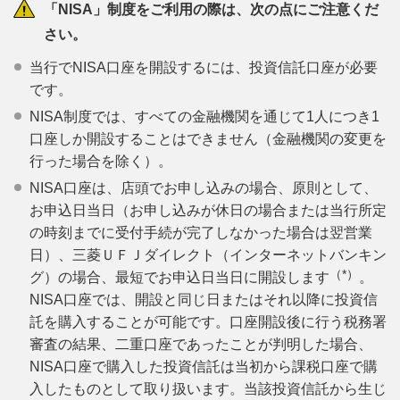
「NISA」制度をご利用の際は、次の点にご注意くだ
さい。
当行でNISA口座を開設するには、投資信託口座が必要
です。
NISA制度では、すべての金融機関を通じて1人につき1
口座しか開設することはできません（金融機関の変更を
行った場合を除く）。
NISA口座は、店頭でお申し込みの場合、原則として、
お申込日当日（お申し込みが休日の場合または当行所定
の時刻までに受付手続が完了しなかった場合は翌営業
日）、三菱ＵＦＪダイレクト（インターネットバンキン
（*）
グ）の場合、最短でお申込日当日に開設します
。
NISA口座では、開設と同じ日またはそれ以降に投資信
託を購入することが可能です。口座開設後に行う税務署
審査の結果、二重口座であったことが判明した場合、
NISA口座で購入した投資信託は当初から課税口座で購
入したものとして取り扱います。当該投資信託から生じ