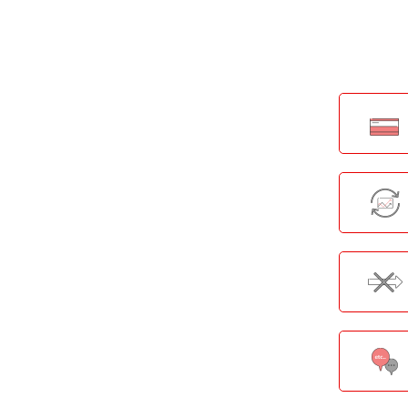
NI
すが
例えば
短で2
特定