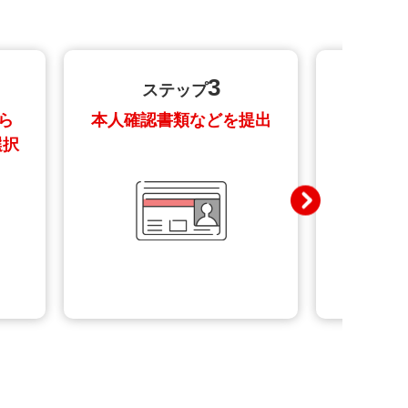
有限度額（総枠）の再利用が可能と
①信託期間が20年以上または無期限
3
いないこと
③毎月分配型でないこ
ステップ
ら
本人確認書類などを提出
特定口
選択
ど