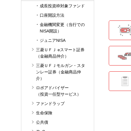
成長投資枠対象ファンド
口座開設方法
金融機関変更（当行での
NISA開設）
ジュニアNISA
通常
三菱ＵＦＪ eスマート証券
の上
（金融商品仲介）
三菱ＵＦＪモルガン・スタ
成長投
ンレー証券（金融商品仲
介）
例え
入）
ロボアドバイザー
（投資一任型サービス）
成長
ファンドラップ
ンド
（*
生命保険
公共債