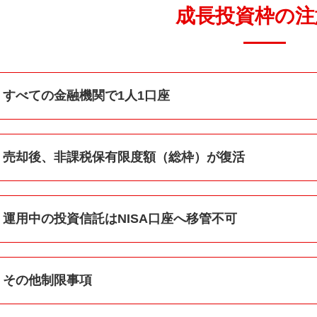
成長投資枠の注
すべての金融機関で1人1口座
SA口座は、すべての金融機関を通じて1人につき1口座しか開設
、金融機関変更は各年で可能です。
売却後、非課税保有限度額（総枠）
が復活
、年間の非課税投資枠上限360万円まで2024年から5年間投
029年から非課税保有限度額（総枠）として120万円分再利用
運用中の投資信託はNISA口座へ
移管不可
口座等で運用している投資信託を、NISA口座に移管することは
その他制限事項