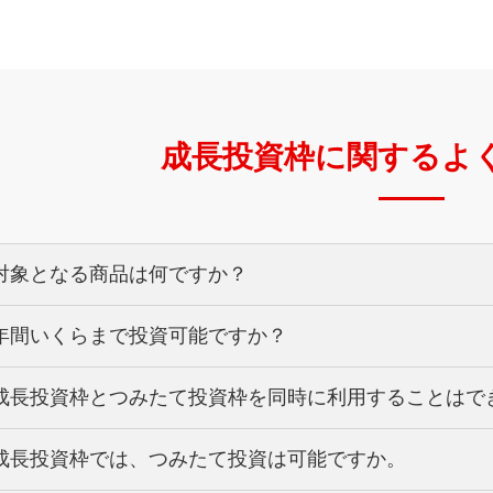
成長投資枠に関する
よ
対象となる商品は何ですか？
年間いくらまで投資可能ですか？
成長投資枠では、一定の要件を満たした株式投資信託や上
ることができます。
つみたて投資枠では、一定の要件を
成長投資枠とつみたて投資枠を同時に利用することはで
〔成長投資枠〕年間240万円までです。
ことができます。
〔つみたて投資枠〕年間120万円までです。
現在のところ、国債・社債・公社債投資信託等は対象に
成長投資枠では、つみたて投資は可能ですか。
はい、できます。
具体的な取扱商品については、各金融機関までお問い合