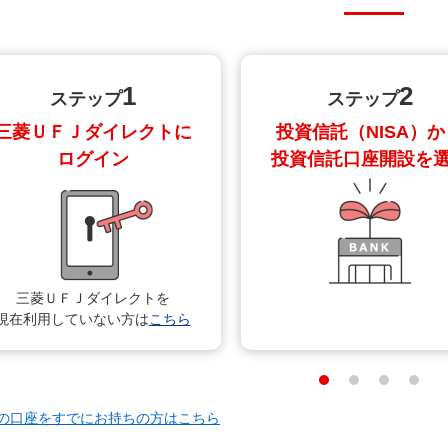
残高を売却することで、売却をした翌年に非課税保
なります。
次のすべての条件を満たすものが対象となります。
1
2
であること
②一定のデリバティブ取引が用いられて
ステップ
ステップ
と。
三菱ＵＦＪダイレクトに
投資信託（NISA）か
ログイン
投資信託口座開設を
三菱ＵＦＪダイレクトを
現在利用していない方は
こちら
の口座をすでにお持ちの方はこちら