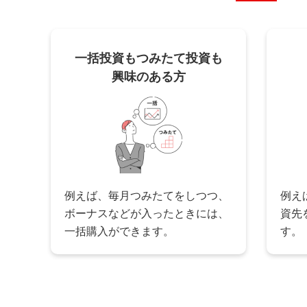
信託期間が20年以上または無期
一括投資も
つみたて投資も
一定のデリバティブ取引が用いら
興味のある方
毎月分配型ではないこ
対象ファンドを探す
例えば、毎月つみたてをしつつ、
例え
ボーナスなどが入ったときには、
資先
一括購入ができます。
す。
算出に当たっては購入時の手数料・税金・分配金などを考慮していない
成果を保証するものではありません。
元本払戻金（特別分配金）は非課税であるため、NISAにおいては制度