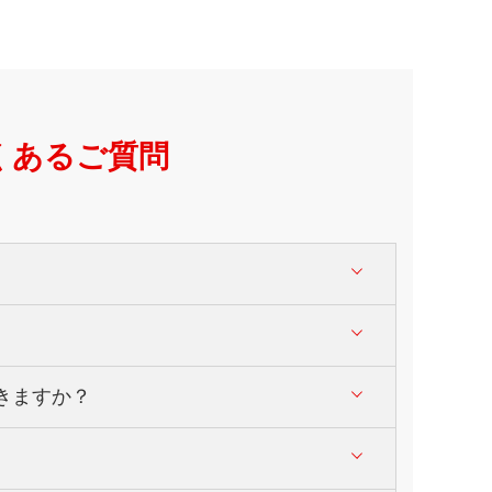
くあるご質問
場株式のほか、ETF、REIT等に投資す
満たした株式投資信託やETFに投資する
きますか？
なりません。
わせください。