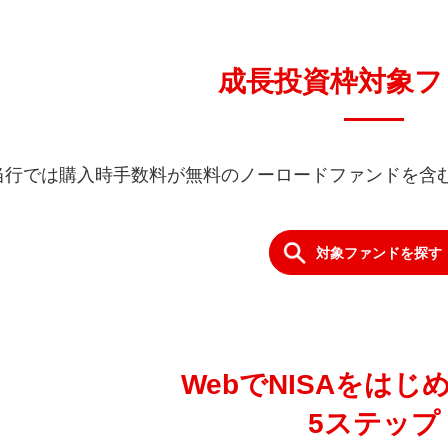
対象者
日本にお住まいで、
18
満
成長投資枠対象フ
制度・非課税期間
年間の投資上限額
当行では購入時手数料が無料のノーロードファンドを含
非課税保有限度額（総枠）
対象ファンドを探す
各勘定の併用
※同年につみ
購入方法
つみたて
WebでNISAをはじ
対象となる当行商品
株式投資
5ステップ