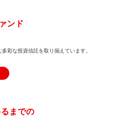
口座開設する年の1月1日現在で
歳以上の個人の方
ァンド
無期限
240
万円
む多彩な投資信託を取り揃えています。
1,200
（*1）
万円
可
たて投資枠との同時利用可能
投資または一括投資
めるまでの
信託（制限あり）
（*2）