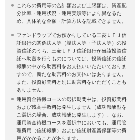
これらの費用等の合計額および上限額は、資産配
分比率・運用状況・運用実績等により異なるた
め、具体的な金額・計算方法を記載できません。
ファンドラップでお預かりしている三菱ＵＦＪ信
託銀行の関係法人等（親法人等・子法人等）の投
資信託のうち、三菱ＵＦＪ信託銀行が当該投資信
託へ助言を行うものについては、投資信託の信託
報酬の中から助言料をお支払いいただいておりま
すので、新たな助言料のお支払いはありません。
また、投資顧問料と別に助言料をいただくことも
ありません。
運用資金待機コースの選択期間中は、投資顧問料
および残高手数料は発生しません（成功報酬型を
ご選択の場合、成功報酬は発生します）。なお、
運用資金待機コースを選択中においても、運用管
理費用（信託報酬）および信託財産留保額等の費
用がかかることがあります。