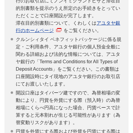
行のお取引店にてノンイミグラントビザと滞在目
的別書類を提示のうえ所定のお手続きをとってい
ただくことで口座開設が完了します。
滞在目的別書類について、くわしくは
アユタヤ銀
行のホームページ
をご覧ください。
クルンシィタイ ベネフィットパッケージに係る規
定・ご利用条件、アユタヤ銀行の個人預金全般に
関わる詳細および法的な情報については、アユタ
ヤ銀行の「Terms and Conditions for All Types of
Deposit Accounts」をご覧ください。この書類は
口座開設時にタイ現地のアユタヤ銀行のお取引店
にてお渡しいたします。
開設口座はタイバーツ建ですので、為替相場の変
動により、円貨を外貨にする際（預入時）の為替
相場にくらべ円高になった場合、円貨ベースで計
算すると元本割れが生じる可能性があります（為
替変動リスクがあります）。
円貨を外貨にする際および外貨を円貨にする際は