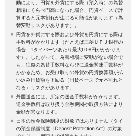
動により、円貨を外貨にする際（預入時）の為替
相場にくらべ円高になった場合、円貨ベースで計
算すると元本割れが生じる可能性があります（為
替変動リスクがあります）。
円貨を外貨にする際および外貨を円貨にする際は
手数料がかかります（たとえば三菱ＵＦＪ銀行の
場合、1タイバーツあたり最大0.08円がかかりま
す）。したがって、為替相場に変動がない場合で
も、往復の為替手数料ならびに送金関連手数料が
かかるため、お受け取りの外貨の円貨換算額が払
い込み円貨額を下回る（円貨ベースで元本割れと
なる）リスクがあります。
外国送金には、所定の送金手数料がかかります。
送金手数料は取り扱う金融機関や取扱方法により
金額が異なります。
日本の預金保険制度の対象ではありません（タイ
の預金保護制度〔Deposit Protection Act〕の対象