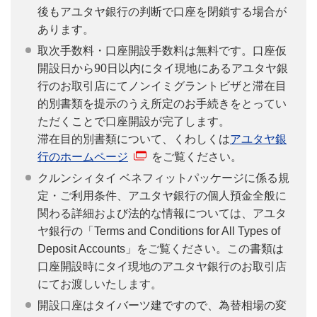
後もアユタヤ銀行の判断で口座を閉鎖する場合が
あります。
取次手数料・口座開設手数料は無料です。口座仮
開設日から90日以内にタイ現地にあるアユタヤ銀
行のお取引店にてノンイミグラントビザと滞在目
的別書類を提示のうえ所定のお手続きをとってい
ただくことで口座開設が完了します。
滞在目的別書類について、くわしくは
アユタヤ銀
行のホームページ
をご覧ください。
クルンシィタイ ベネフィットパッケージに係る規
定・ご利用条件、アユタヤ銀行の個人預金全般に
関わる詳細および法的な情報については、アユタ
ヤ銀行の「Terms and Conditions for All Types of
Deposit Accounts」をご覧ください。この書類は
口座開設時にタイ現地のアユタヤ銀行のお取引店
にてお渡しいたします。
開設口座はタイバーツ建ですので、為替相場の変