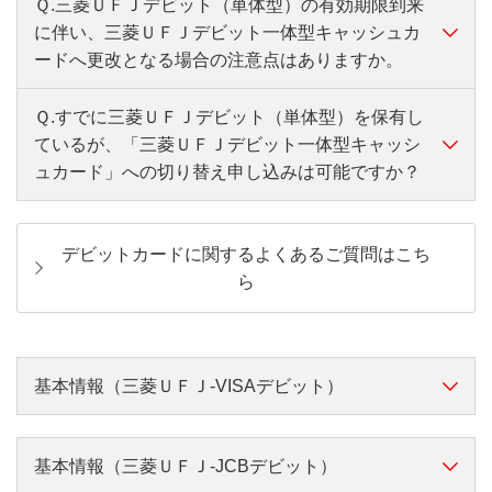
Ｑ.三菱ＵＦＪデビット（単体型）の有効期限到来
する新しいカードのキャッシュカード機能をご利用いた
に伴い、三菱ＵＦＪデビット一体型キャッシュカ
だくか、または新しいカードの発行から3ヵ月後の月末
ードへ更改となる場合の注意点はありますか。
経過後に利用できなくなります。
・三菱ＵＦＪデビット一体型キャッシュカードの発行
Ｑ.すでに三菱ＵＦＪデビット（単体型）を保有し
新カードは、原則（*）キャッシュカードとデビット機能
ているが、「三菱ＵＦＪデビット一体型キャッシ
が一体となった「三菱ＵＦＪデビット一体型キャッシュ
ュカード」への切り替え申し込みは可能ですか？
カード」が発行されます。
有効期限到来に伴う更改発行時に三菱ＵＦＪデビット一
今まで、キャッシュカードと三菱ＵＦＪデビット（単体
体型キャッシュカードへ切り替わりますので、有効期限
型）をそれぞれお持ちいただいていたものが1枚のカー
デビットカードに関するよくあるご質問はこち
到来をお待ちください。なお、お手元のキャッシュカー
ドになります。
ら
ドやお客さまのご契約状況によっては、三菱ＵＦＪデビ
（*）特定のカード（スーパーICカード等）をお持ちの場
ット一体型キャッシュカードは切り替わらない場合があ
合は、引き続き三菱ＵＦＪデビット（単体型）が発行さ
ります。
れます。
基本情報（三菱ＵＦＪ-VISAデビット）
くわしくはこちら
くわしくはこちら
・お手元のキャッシュカードのご利用可能期間
お申し込みいただける方
基本情報（三菱ＵＦＪ-JCBデビット）
三菱ＵＦＪデビット一体型キャッシュカードの発行に伴