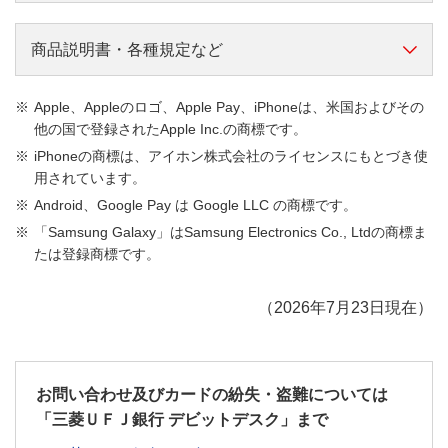
い、お手元のキャッシュカードはデビットカード有効期
普通預金口座をお持ちの個人・個人事業主（屋号つ
限翌月末にご利用いただけなくなります。必ず新カード
き口座ではお申し込みいただくことはできません）
お申し込みいただける方
商品説明書・各種規定など
をお受け取りください。
15歳以上（中学生は除きます）
普通預金口座をお持ちの個人・個人事業主（屋号つ
商品説明書
日本国内に居住されているお客さま
・カードのデザイン
Apple、Appleのロゴ、Apple Pay、iPhoneは、米国およびその
き口座ではお申し込みいただくことはできません）
三菱ＵＦＪ-VISAデビット（単体型）商品説明書
他の国で登録されたApple Inc.の商標です。
現在お持ちのキャッシュカードや三菱ＵＦＪデビット
カード種類
15歳以上（中学生は除きます）
（294KB）
iPhoneの商標は、アイホン株式会社のライセンスにもとづき使
（単体型）のカードデザインに関わらず、一律下記デザ
日本国内に居住されているお客さま
用されています。
三菱ＵＦＪ-JCBデビット（単体型）商品説明書
イン（赤色のみ）になります。
（284KB）
Android、Google Pay は Google LLC の商標です。
カード種類
「Samsung Galaxy」はSamsung Electronics Co., Ltdの商標ま
三菱ＵＦＪ-VISAデビット一体型キャッシュカード
たは登録商標です。
商品説明書
（270KB）
三菱ＵＦＪ-JCBデビット一体型キャッシュカード商
（2026年7月23日現在）
品説明書
（314KB）
各種規定など
お問い合わせ及びカードの紛失・盗難については
三菱ＵＦＪデビット会員規約・関連規定
「三菱ＵＦＪ銀行 デビットデスク」まで
（520KB）