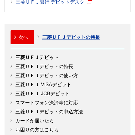
三菱ＵＦＪ銀行 デビットデスク
三菱ＵＦＪデビット一体型キャッシュカード特約
（180KB）
個人情報の取り扱いに関する同意書
（260KB）
三菱ＵＦＪデビット留意事項
（171KB）
次へ
三菱ＵＦＪデビットの特長
三菱ＵＦＪ-VISA デビット Wallet サービス利用規約
（294KB）
三菱ＵＦＪデビット
キャラクターデザインはありません。
三菱ＵＦＪ-VISAデビット保険のしおり
拡大
三菱ＵＦＪデビットの特長
（646KB）
三菱ＵＦＪデビットの使い方
三菱ＵＦＪ-JCBデビット保険のご案内
お客さまのご契約状況によってはお申し込みいただ
三菱ＵＦＪ-VISAデビット
けない場合がございます。
三菱ＵＦＪ-JCBデビット
拡大
年会費
スマートフォン決済等に対応
お客さまのご契約状況によってはお申し込みいただ
三菱ＵＦＪデビットの申込方法
無料
けない場合がございます。
カードが届いたら
ご利用方法
年会費
お困りの方はこちら