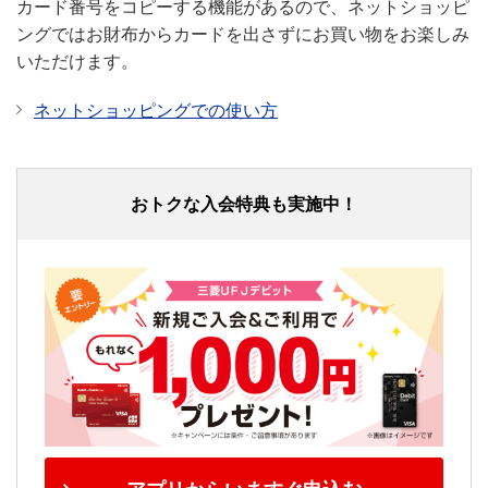
カード番号をコピーする機能があるので、ネットショッピ
ングではお財布からカードを出さずにお買い物をお楽しみ
いただけます。
ネットショッピングでの使い方
おトクな入会特典も実施中！
ショッピング保険
海外
海外
最大：年間100万円
最大：年間100万円
（自己負担額5,000円/1事故
（自己負担額
あたり）
10,000円/1事故あ
たり）
国内