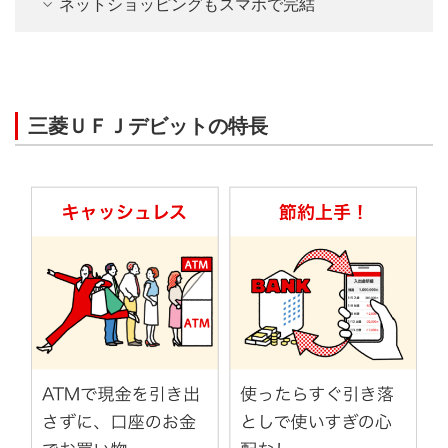
ネットショッピングもスマホで完結
なし
あり
支払い回数は？
三菱ＵＦＪデビットの特長
一回払い、分割払い、
一回払い
リボ払い、ボーナス払
いなど
※店舗・商品により、ご利用いただけない場合があります。
おトクな特典は？
ご利用分の0.2％をキャッ
携帯電話料金や公共料金、ネットサービス
シュバック！交換手続き
ポイント還元など
のお支払いもOK
不要！
携帯電話料金や公共料金、コンテンツ課金やネットサービ
ス等さまざまなご利用料金のお支払いにもご利用可能で
す。