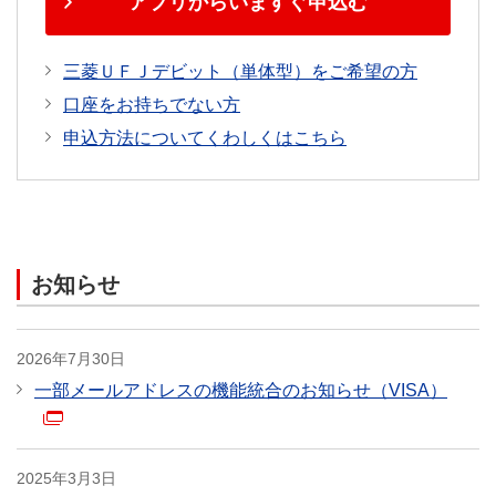
アプリからいますぐ申込む
最大：年間100万円
−
（自己負担額5,000円/1事故
三菱ＵＦＪデビット（単体型）をご希望の方
あたり）
口座をお持ちでない方
不正利用補償
申込方法についてくわしくはこちら
最大：500万円
（1事
最大：100万円
（年間）
故あたり）
旅行保険
お知らせ
海外
最大：年間3000万
2026年7月30日
円
（死亡後遺障
一部メールアドレスの機能統合のお知らせ（VISA）
害）
−
国内
最大：年間3000万円
2025年3月3日