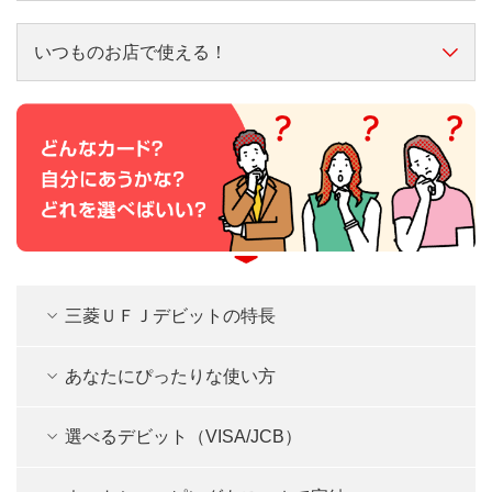
デビットカードとクレジットカードは似ていますが、実
はこんな違いがあります。
いつものお店で使える！
スーパーやドラッグストア、コンビニやレストラン、ネ
三菱ＵＦＪデビット
クレジットカード
ットショップ等、Visa、JCBが使えるお店ならどこでも
使った分の引き落としは？
ご利用いただけます。
すぐ
後日
使える金額の制限は？
口座の残高または自分で
カード会社が決めた上
三菱ＵＦＪデビットの特長
決めた上限額まで
限額まで
あなたにぴったりな使い方
何歳から持てる？
15歳(中学生を除く)から
18歳から
選べるデビット（VISA/JCB）
入会審査はある？