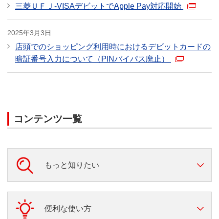
（死亡後遺障害）
三菱ＵＦＪ-VISAデビットでApple Pay対応開始
2025年3月3日
店頭でのショッピング利用時におけるデビットカードの
暗証番号入力について（PINバイパス廃止）
コンテンツ一覧
もっと知りたい
三菱ＵＦＪデビット
便利な使い方