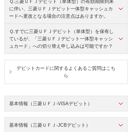
Ｑ.三菱ＵＦＪデビット（単体型）の有効期限到来
する新しいカードのキャッシュカード機能をご利用いた
に伴い、三菱ＵＦＪデビット一体型キャッシュカ
だくか、または新しいカードの発行から3ヵ月後の月末
ードへ更改となる場合の注意点はありますか。
経過後に利用できなくなります。
・三菱ＵＦＪデビット一体型キャッシュカードの発行
Ｑ.すでに三菱ＵＦＪデビット（単体型）を保有し
新カードは、原則（*）キャッシュカードとデビット機能
ているが、「三菱ＵＦＪデビット一体型キャッシ
が一体となった「三菱ＵＦＪデビット一体型キャッシュ
ュカード」への切り替え申し込みは可能ですか？
カード」が発行されます。
有効期限到来に伴う更改発行時に三菱ＵＦＪデビット一
今まで、キャッシュカードと三菱ＵＦＪデビット（単体
体型キャッシュカードへ切り替わりますので、有効期限
型）をそれぞれお持ちいただいていたものが1枚のカー
デビットカードに関するよくあるご質問はこち
到来をお待ちください。なお、お手元のキャッシュカー
ドになります。
ら
ドやお客さまのご契約状況によっては、三菱ＵＦＪデビ
（*）特定のカード（スーパーICカード等）をお持ちの場
ット一体型キャッシュカードは切り替わらない場合があ
合は、引き続き三菱ＵＦＪデビット（単体型）が発行さ
ります。
れます。
基本情報（三菱ＵＦＪ-VISAデビット）
くわしくはこちら
くわしくはこちら
・お手元のキャッシュカードのご利用可能期間
お申し込みいただける方
基本情報（三菱ＵＦＪ-JCBデビット）
三菱ＵＦＪデビット一体型キャッシュカードの発行に伴