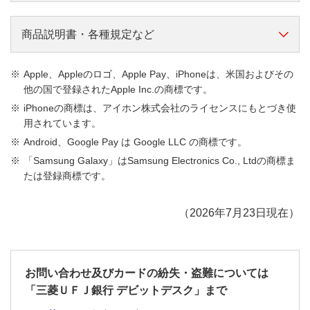
い、お手元のキャッシュカードはデビットカード有効期
普通預金口座をお持ちの個人・個人事業主（屋号つ
限翌月末にご利用いただけなくなります。必ず新カード
き口座ではお申し込みいただくことはできません）
お申し込みいただける方
商品説明書・各種規定など
をお受け取りください。
15歳以上（中学生は除きます）
普通預金口座をお持ちの個人・個人事業主（屋号つ
商品説明書
日本国内に居住されているお客さま
・カードのデザイン
Apple、Appleのロゴ、Apple Pay、iPhoneは、米国およびその
き口座ではお申し込みいただくことはできません）
三菱ＵＦＪ-VISAデビット（単体型）商品説明書
他の国で登録されたApple Inc.の商標です。
現在お持ちのキャッシュカードや三菱ＵＦＪデビット
カード種類
15歳以上（中学生は除きます）
（294KB）
iPhoneの商標は、アイホン株式会社のライセンスにもとづき使
（単体型）のカードデザインに関わらず、一律下記デザ
日本国内に居住されているお客さま
用されています。
三菱ＵＦＪ-JCBデビット（単体型）商品説明書
イン（赤色のみ）になります。
（284KB）
Android、Google Pay は Google LLC の商標です。
カード種類
「Samsung Galaxy」はSamsung Electronics Co., Ltdの商標ま
三菱ＵＦＪ-VISAデビット一体型キャッシュカード
たは登録商標です。
商品説明書
（270KB）
三菱ＵＦＪ-JCBデビット一体型キャッシュカード商
（2026年7月23日現在）
品説明書
（314KB）
各種規定など
お問い合わせ及びカードの紛失・盗難については
三菱ＵＦＪデビット会員規約・関連規定
「三菱ＵＦＪ銀行 デビットデスク」まで
（520KB）