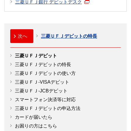
三菱ＵＦＪ銀行 デビットデスク
三菱ＵＦＪデビット一体型キャッシュカード特約
（180KB）
個人情報の取り扱いに関する同意書
（260KB）
三菱ＵＦＪデビット留意事項
（171KB）
次へ
三菱ＵＦＪデビットの特長
三菱ＵＦＪ-VISA デビット Wallet サービス利用規約
（294KB）
三菱ＵＦＪデビット
キャラクターデザインはありません。
三菱ＵＦＪ-VISAデビット保険のしおり
拡大
三菱ＵＦＪデビットの特長
（646KB）
三菱ＵＦＪデビットの使い方
三菱ＵＦＪ-JCBデビット保険のご案内
お客さまのご契約状況によってはお申し込みいただ
三菱ＵＦＪ-VISAデビット
けない場合がございます。
三菱ＵＦＪ-JCBデビット
拡大
年会費
スマートフォン決済等に対応
お客さまのご契約状況によってはお申し込みいただ
三菱ＵＦＪデビットの申込方法
無料
けない場合がございます。
カードが届いたら
ご利用方法
年会費
お困りの方はこちら