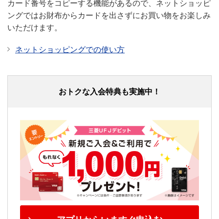
カード番号をコピーする機能があるので、ネットショッピ
ングではお財布からカードを出さずにお買い物をお楽しみ
いただけます。
ネットショッピングでの使い方
おトクな入会特典も実施中！
ショッピング保険
海外
海外
最大：年間100万円
最大：年間100万円
（自己負担額5,000円/1事故
（自己負担額
あたり）
10,000円/1事故あ
たり）
国内