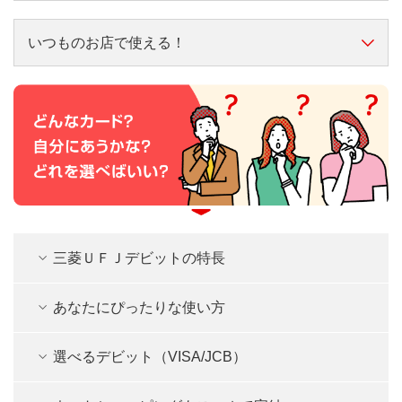
デビットカードとクレジットカードは似ていますが、実
はこんな違いがあります。
いつものお店で使える！
スーパーやドラッグストア、コンビニやレストラン、ネ
三菱ＵＦＪデビット
クレジットカード
ットショップ等、Visa、JCBが使えるお店ならどこでも
使った分の引き落としは？
ご利用いただけます。
すぐ
後日
使える金額の制限は？
口座の残高または自分で
カード会社が決めた上
三菱ＵＦＪデビットの特長
決めた上限額まで
限額まで
あなたにぴったりな使い方
何歳から持てる？
15歳(中学生を除く)から
18歳から
選べるデビット（VISA/JCB）
入会審査はある？