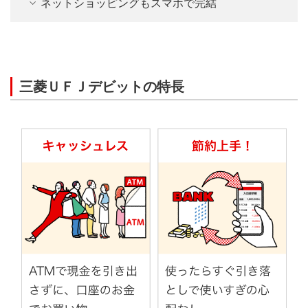
ネットショッピングもスマホで完結
なし
あり
支払い回数は？
三菱ＵＦＪデビットの特長
一回払い、分割払い、
一回払い
リボ払い、ボーナス払
いなど
※店舗・商品により、ご利用いただけない場合があります。
おトクな特典は？
ご利用分の0.2％をキャッ
携帯電話料金や公共料金、ネットサービス
シュバック！交換手続き
ポイント還元など
のお支払いもOK
不要！
携帯電話料金や公共料金、コンテンツ課金やネットサービ
ス等さまざまなご利用料金のお支払いにもご利用可能で
す。