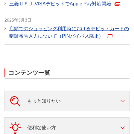
（死亡後遺障害）
三菱ＵＦＪ-VISAデビットでApple Pay対応開始
2025年3月3日
店頭でのショッピング利用時におけるデビットカードの
暗証番号入力について（PINバイパス廃止）
コンテンツ一覧
もっと知りたい
三菱ＵＦＪデビット
便利な使い方