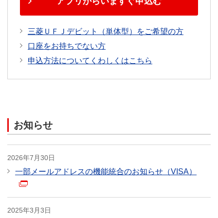
アプリからいますぐ申込む
最大：年間100万円
−
（自己負担額5,000円/1事故
三菱ＵＦＪデビット（単体型）をご希望の方
あたり）
口座をお持ちでない方
不正利用補償
申込方法についてくわしくはこちら
最大：500万円
（1事
最大：100万円
（年間）
故あたり）
旅行保険
お知らせ
海外
最大：年間3000万
2026年7月30日
円
（死亡後遺障
一部メールアドレスの機能統合のお知らせ（VISA）
害）
−
国内
最大：年間3000万円
2025年3月3日