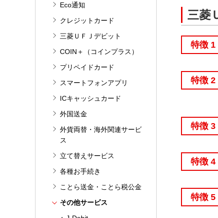
Eco通知
三菱
クレジットカード
三菱ＵＦＪデビット
特徴 1
COIN＋（コインプラス）
プリペイドカード
特徴 2
スマートフォンアプリ
ICキャッシュカード
外国送金
特徴 3
外貨両替・海外関連サービ
ス
立て替えサービス
特徴 4
各種お手続き
ことら送金・ことら税公金
特徴 5
その他サービス