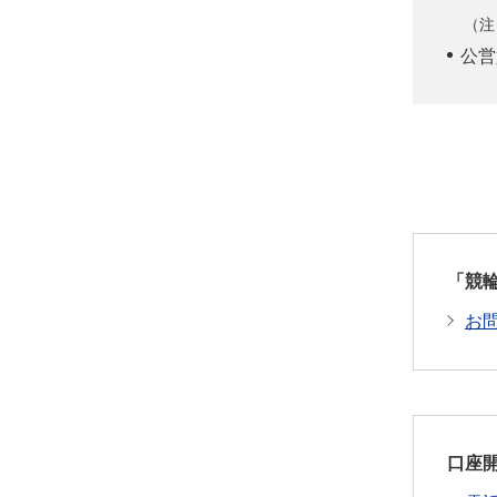
公営
「競
お
口座