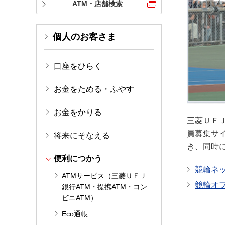
ATM・店舗検索
個人のお客さま
口座をひらく
お金をためる・ふやす
お金をかりる
三菱ＵＦ
員募集サ
将来にそなえる
き、同時
便利につかう
競輪ネ
ATMサービス（三菱ＵＦＪ
競輪オ
銀行ATM・提携ATM・コン
ビニATM）
Eco通帳