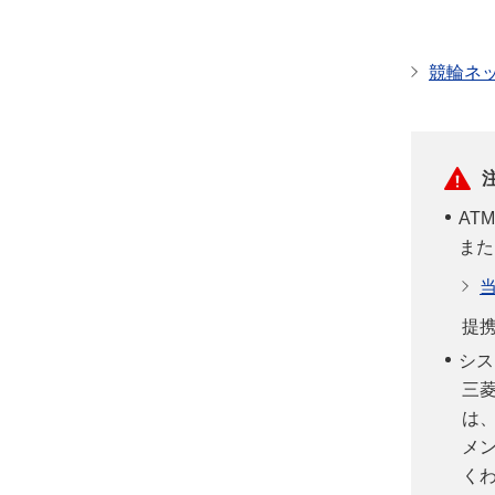
競輪ネ
AT
また
提
シス
三
は
メ
く