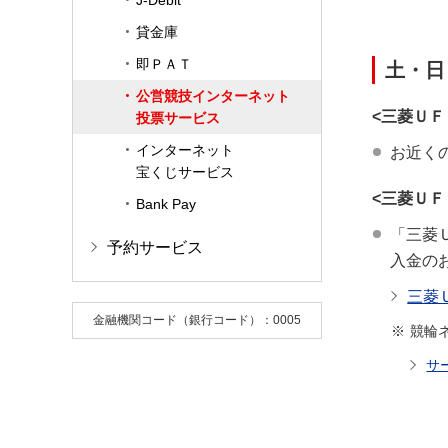
J-Debit
貸金庫
即ＰＡＴ
土・日
公営競技インターネット
<三菱Ｕ
投票サービス
インターネット
お近く
宝くじサービス
<三菱Ｕ
Bank Pay
「三菱
予約サービス
入金の
三菱
金融機関コード（銀行コード）：0005
競輪
サ