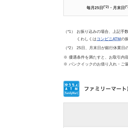
(*2)
(*
毎月25日
・月末日
（*1）
お振り込みの場合、上記手
くわしくは
コンビニATM
の
（*2）
25日、月末日が銀行休業日
※
優遇条件を満たすと、お取引内
※
バンクイックのお借り入れ・ご返