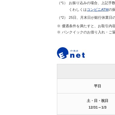
（*1）
お振り込みの場合、上記手
くわしくは
コンビニATM
の
（*2）
25日、月末日が銀行休業日
※
優遇条件を満たすと、お取引内
※
バンクイックのお借り入れ・ご返
平日
土・日・祝日
12/31～1/3