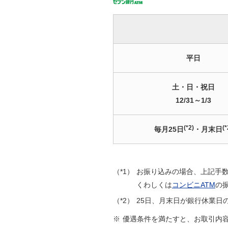
平日
土・日・祝日
12/31～1/3
(*2)
(*
毎月25日
・月末日
（*1）
お振り込みの場合、上記手
くわしくは
コンビニATM
の
（*2）
25日、月末日が銀行休業日
※
優遇条件を満たすと、お取引内