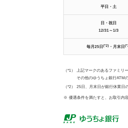
平日・土
日・祝日
12/31～1/3
(*2)
(*
毎月25日
・月末日
（*1）
上記マークのあるファミリー
その他のゆうちょ銀行ATM
（*2）
25日、月末日が銀行休業日
※
優遇条件を満たすと、お取引内