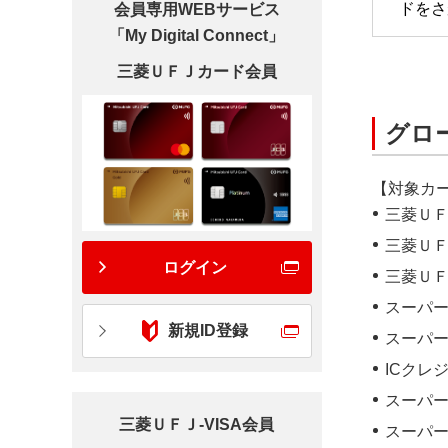
ドをさ
会員専用WEBサービス
「My Digital Connect」
三菱ＵＦＪカード会員
グロ
【対象カ
三菱Ｕ
三菱ＵＦ
ログイン
三菱Ｕ
スーパー
新規ID登録
スーパー
ICクレ
スーパー
三菱ＵＦＪ-VISA会員
スーパー