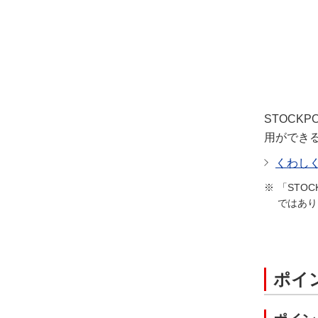
STOCK
用ができ
くわし
「STO
ではあり
ポイ