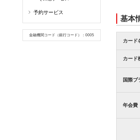
セ
キャ
予約サービス
盗み
そ
基本
MU
金融機関コード（銀行コード）：0005
2
スマ
カード
カ
サ
万が
カード
三
補
国際ブ
年会費