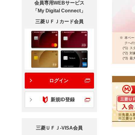
会員専用WEBサービス
「My Digital Connect」
三菱ＵＦＪカード会員
※
本ペー
クへの
(*1)
ス
(*2)
対
(*3)
最
ログイン
新規ID登録
三菱ＵＦＪ-VISA会員