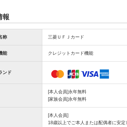
キュリティに配慮したデザイン
ッシュカード・通帳再発行手数料還元サービスについてくわし
Mastercard
/Visa/JCB
対象
®
見等のリスクを低減したカード情報の裏面化。
の他の金融取引サービス
情報
FGグループでご提供しているサービスについて三菱ＵＦＪニコス
4時間365日不正利用をモニタリング
ートフォンアプリ「三菱ＵＦＪ銀行」についてくわしくは
こち
名称
三菱ＵＦＪカード
ード種類によって受けられるサービスが異なります。
ービスを受けるには条件があります。
一不正利用にあっても全額補償なので、安心してご利用いただ
機能
クレジットカード機能
菱ＵＦＪカードならではの金融取引サービス
償の詳細・内容はカード個人会員規約によります。
ランド
[本人会員]永年無料
[家族会員]永年無料
[本人会員]
18歳以上でご本人または配偶者に安定