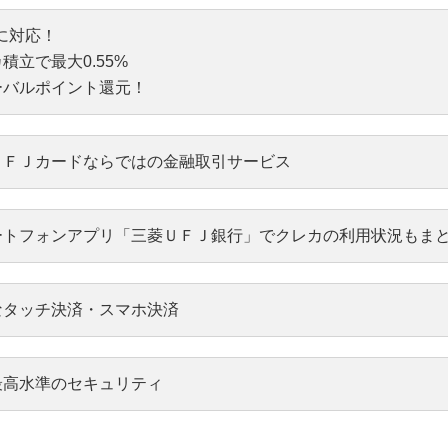
Aに対応！
積立で最大0.55%
ーバルポイント還元！
ＵＦＪカードならではの金融取引サービス
ャッシュカード・通帳再発行手数料還元サービス
ートフォンアプリ「三菱ＵＦＪ銀行」でクレカの利用状況もま
ってるだけでも安心～
最大20%ポイント還元には、ご利用金額の上限など各種条件がございま
払口座に三菱ＵＦＪ銀行をご設定の方は、万が一キャッシュカ
なタッチ決済・スマホ決済
行手数料キャッシュバックサービスが受けられます。
ービスのご利用方法やご留意事項等の詳細は、当行ホームページまたは三
最高水準のセキュリティ
確認ください。
対象店舗はこち
6年6月ご利用分（2026年7月指定日分）より三菱ＵＦＪ eスマ
ービスを受けるには条件があります。
ております。