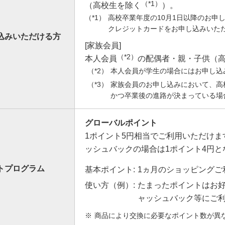
（*1）
（高校生を除く
）。
高校卒業年度の10月1日以降のお申
＞クレカ積立詳細は
こち
クレジットカードをお申し込みいた
込みいただける方
[家族会員]
（*2）
本人会員
の配偶者・親・子供（高
本人会員が学生の場合にはお申し込
家族会員のお申し込みにおいて、高
かつ卒業後の進路が決まっている場
グローバルポイント
1ポイント5円相当でご利用いただけ
ッシュバックの場合は1ポイント4円と
トプログラム
基本ポイント:
1ヵ月のショッピングご利
使い方（例）:
たまったポイントはお
ャッシュバック等にご
商品により交換に必要なポイント数が異