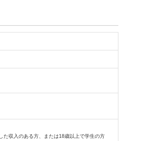
くは
こちら
アメリカン・エキスプレス
対象
®
Webサイトにてご確認ください。
ら
けます。
した収入のある方、または18歳以上で学生の方