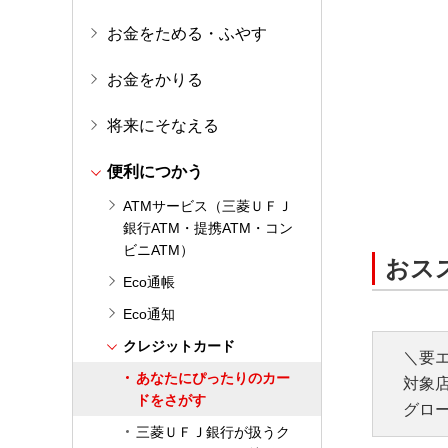
お金をためる・ふやす
お金をかりる
将来にそなえる
便利につかう
ATMサービス（三菱ＵＦＪ
銀行ATM・提携ATM・コン
ビニATM）
おス
Eco通帳
Eco通知
クレジットカード
＼要
あなたにぴったりのカー
対象店
ドをさがす
グロ
三菱ＵＦＪ銀行が扱うク