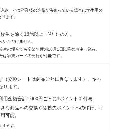
し込み、かつ卒業後の進路が決まっている場合は学生用の
らから
だけます。
（*3）
校生を除く18歳以上
）の方。
みいただけません。
校生の場合でも卒業年度の10月1日以降のお申し込み、
合は家族カードの発行が可能です。
ます（交換レートは商品ごとに異なります）。キャ
なります。
用金額合計1,000円ごとに1ポイントを付与。
好きな商品への交換や提携先ポイントへの移行、キ
利用可能。
なります。