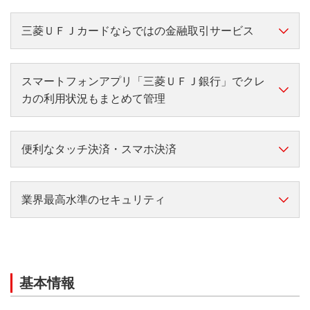
三菱ＵＦＪカードならではの金融取引サービス
キャッシュカード・通帳再発行手数料還元サ
最大20%ポイント還元には、ご利用金額の上限など各
スマートフォンアプリ「三菱ＵＦＪ銀行」でクレ
ービス
種条件がございます。くわしくは
こちら
をご確認くだ
カの利用状況もまとめて管理
さい。
2026年6月ご利用分（2026年7月指定日分）より三菱
便利なタッチ決済・スマホ決済
ＵＦＪ eスマート証券のクレカ積立ポイント還元率を
対象店舗はこちら
0.55％に変更しております。
業界最高水準のセキュリティ
～持ってるだけでも安心～
アメリカン・エキスプレ
お支払口座に三菱ＵＦＪ銀行をご設定の方は、万が一
Mastercard
/Visa/JCB
セキュリティに配慮したデザイン
®
ス
®
キャッシュカード・通帳を紛失した場合、再発行手数
対象
対象
スマートフォンアプリ「三菱ＵＦＪ銀行」についてく
料キャッシュバックサービスが受けられます。
盗み見等のリスクを低減したカード情報の裏面化。
基本情報
わしくは
こちら
サービスのご利用方法やご留意事項等の詳細は、当行ホー
ムページまたは三菱ＵＦＪニコスWebサイトにてご確認く