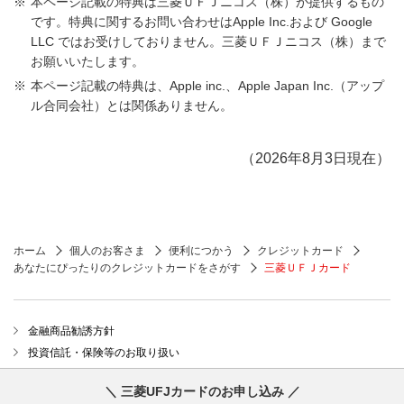
本ページ記載の特典は三菱ＵＦＪニコス（株）が提供するもの
本クレジットカードを登録して支払う決済サービス
です。特典に関するお問い合わせはApple Inc.および Google
のご利用などは対象外です。
LLC ではお受けしておりません。三菱ＵＦＪニコス（株）まで
お願いいたします。
本条件の判定対象となるご利用金額には、ポイント
アッププログラムの還元率は適用されません。
本ページ記載の特典は、Apple inc.、Apple Japan Inc.（アップ
ル合同会社）とは関係ありません。
当該サービスの詳細はこちらよりご確認ください。
（2026年8月3日現在）
ホーム
個人のお客さま
便利につかう
クレジットカード
あなたにぴったりのクレジットカードをさがす
三菱ＵＦＪカード
金融商品勧誘方針
投資信託・保険等のお取り扱い
お客さまの個人情報保護について
三菱UFJカードのお申し込み
法人等のお客さまの情報について