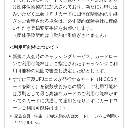
あとから「カードローン（リボ払い）」に変更され
ご利用は対象外となります。
スペシャルポイントのポイント付与対象となるご利用
を本条件の判定対象といたします。
け団体保険契約に加入されており、新たにお申し込
松弁ネット・松屋モバイルオーダー・松弁デリバリ
た場合は、変更日をご利用日として判定し、集計し
金額の上限は5万円となります。
みいただく三菱ＵＦＪカードに団体保険契約の引継
ーでのクレジットカード決済ご利用分が対象となり
クレジットカードを登録して支払う決済サービスの
ます。
【ドミー】
ぎをご希望される場合は、必ず契約保険会社に連絡
ます。
ポイントアッププログラムには、下記集計期間ごとに
ご利用などは対象外です。
お振込みサービスで「カードローン（リボ払い）」
一部対象外の店舗がございます。
いただき登録変更手続をお願いします。
対象店舗ご利用金額の上限がございます。上限を超え
松弁ネット・松屋モバイルオーダー・松弁デリバリ
本条件の判定対象となるご利用金額には、ポイント
を利用された場合は、口座へのお振込日をご利用日
【肉のハナマサ】
（団体保険契約は自動的に引継ぎされません）
ーでご利用可能な松屋フーズのブランド全てが本サ
るご利用金額には、ポイント還元率(0.5％)が適用され
アッププログラムの還元率は適用されません。
として判定し、集計します。
フランチャイズ店のご利用は対象外となります。
ービスの対象となります。
ます。
当該サービスの詳細はこちらよりご確認ください。
＜利用可能枠について＞
松屋公式オンラインショップでのご利用は対象外と
＜集計期間＞
【ジャパンミート】
新規ご入会時のキャッシングサービス、カードロー
なります。
エントリー月1日から翌月15日のご利用分
「MEATMeet」・「パワーマート」も対象となりま
ンご利用可能枠は、ご指定されたキャッシングご利
【ABEMAプレミアム】
→ご利用金額合計50,000円が上限
新ブランドや新店舗オープン時は順次ポイント優遇
す。
用可能枠の範囲で審査し決定した額とします。
本条件は、下記サービスのご利用の翌々月16日以降
の対象に追加しますので、ポイント加算の対象とな
以降、毎月16日から翌月15日のご利用分
すでに三菱UFJニコスが発行するカード（NICOSカ
【フィール】
にポイント還元率へ反映されます。
らない期間がございます。
→ご利用金額合計50,000円が上限
ードを除く）を複数枚お持ちの場合、ご利用可能枠
「ABEMAプレミアム」のほか、「広告つきABEMA
テナント、専門店、ネットスーパーは対象外となり
＜「松弁ネット」・「松屋モバイルオーダー」・「松
は原則として最も高額なカードのご利用可能枠がす
プレミアム」「ABEMA de J SPORTS」「ABEMA
【お支払口座を変更した場合について】
ます。
弁デリバリー」対応のブランド店＞
べてのカードに共通して適用となります（カードロ
de WOWSPO」「ABEMA de DAZN」「ABEMA
お支払口座に設定されるタイミングに応じて、次回ご
【ヤマナカ】
パーキングエリア内の店舗などを除く
ーンご利用可能枠は除く）。
PPV」
請求分が旧口座からのお引き落としとなる場合があり
「フランテ」・「フランテロゼ」も対象となりま
「松弁ネット」：松屋・松のや・マイカリー食堂・ス
家族会員・学生・20歳未満の方はカードローンをご利用い
ご利用明細上のご利用日に基づき、条件判定日時点
ます。
す。
ただけません。
テーキ屋松・松軒中華食堂・すし松・トゥックントゥ
で三菱ＵＦＪニコス（株）に到着している売上伝票
会員専用WEBサービス「My Digital Connect」の「ご