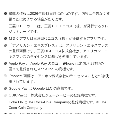
ご利用明細上のご利用日に基づき、条件判定日時点
で三菱ＵＦＪニコス（株）に到着している売上伝票
掲載の情報は2026年8月3日時点のものです。内容は予告なく変
を本条件の判定対象といたします。
更または終了する場合があります。
クレジットカードを登録して支払う決済サービスの
三菱ＵＦＪカードは、三菱ＵＦＪニコス（株）が発行するクレ
ジットカードです。
ご利用などは対象外です。
ＭＤＣアプリは三菱UFJニコス（株）が提供するアプリです。
本条件の判定対象となるご利用金額には、ポイント
「アメリカン・エキスプレス」は、アメリカン・エキスプレス
アッププログラムの還元率は適用されません。
の登録商標です。三菱UFJニコス株式会社は、アメリカン・エ
当該サービスの詳細はこちらよりご確認ください。
キスプレスのライセンスに基づき使用しています。
Apple Pay 、 Apple Pay のロゴ、 iPhone は米国および他の
国々で登録された Apple Inc. の商標です。
【三井のカーシェアーズ】
iPhoneの商標は、アイホン株式会社のライセンスにもとづき使
本条件は、下記サービスのご利用の翌々月16日以降
用されています。
にポイント還元率へ反映されます。
Google Pay は Google LLC の商標です。
「三井のカーシェアーズ」
QUICPayは、株式会社ジェーシービーの登録商標です。
ご利用明細上のご利用日に基づき、条件判定日時点
Coke ONはThe Coca-Cola Companyの登録商標です。© The
で三菱ＵＦＪニコス（株）に到着している売上伝票
Coca-Cola Company
を本条件の判定対象といたします。