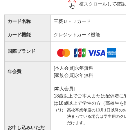
24時間365日不正利用をモニタリング
横スクロールして確認
ださい。
サービスを受けるには条件があります。
万が一不正利用にあっても全額補償なので、安心して
カード名称
三菱ＵＦＪカード
ご利用いただけます。
キャッシュカード・通帳再発行手数料還元サービスに
ついてくわしくは
こちら
補償の詳細・内容はカード個人会員規約によります。
カード機能
クレジットカード機能
その他の金融取引サービス
国際ブランド
MUFGグループでご提供しているサービスについて三
＞クレカ積立詳細は
こちらから
菱ＵＦＪニコスWebサイトにてご確認ください。
[本人会員]永年無料
年会費
カード種類によって受けられるサービスが異なります。
[家族会員]永年無料
サービスを受けるには条件があります。
[本人会員]
三菱ＵＦＪカードならではの金融取引サービス
18歳以上でご本人または配偶者に
は18歳以上で学生の方（高校生を除
高校卒業年度の10月1日以降のお
決まっている場合は学生用のクレ
だけます。
お申し込みいただ