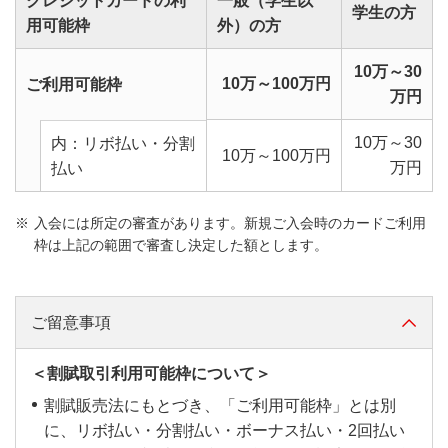
クレジットカードの利
ＭＵＦＧグループのつみたて対象商品のご利用でポイ
カードのお支払口座を三菱ＵＦＪ銀行の口座へ設
一般（学生以
複合商業施設内にある店舗やフランチャイズ店舗な
学生の方
となります。
以下の場合は条件達成となりませんのでご留意くだ
支払いされた場合は対象外です。
となります。
オンラインショッピング・デリバリーサービスなど
用可能枠
す。
定する。
外）の方
ントがアップします。対象などくわしくは
こちら
ど、一部対象外となる場合がございます。
さい。
クイックコマース・インターネットのご利用は対象
クレジットカードを登録して支払う決済サービスの
のご利用は対象外となります。
【スターバックス】
ＭＤＣアプリからエントリーする。
基本ポイントは、1ヶ月のショッピングご利用金額合
【住宅ローン契約】
対象店舗は
こちら
をご確認ください。
外となります。
グローバルポイントにてグローバルポイント
10万～30
ご利用などは対象外です。
スマホレジのご利用は対象外となります。
計に対し、1,000円単位で算出いたします。スペシャ
スターバックス カードへのオンライン入金のみ対象
10万～100万円
ご利用可能枠
既にカードのお支払口座を三菱ＵＦＪ銀行の口
条件達成判定日の前月末時点で、三菱ＵＦＪ銀行の
Walletへ残高チャージ
万円
【カーブス】
携帯電話会社が運営する他サービスのご利用分は対
【フードストアあおき】
ルポイントは、対象店舗のご利用金額の合計に、｛ス
です。
座にご設定いただいている場合、再設定は不要
住宅ローンのお借入残高がある場合が対象です。
三菱ＵＦＪカード以外または銀行口座にてグロー
象外です。
入会金、月会費のご利用が対象です。
ペシャルポイントの還元率 ÷ 5｝を掛け算の上、切り
ネットスーパーのご利用は対象外となります。
です。
Apple Pay でのオンライン入金は対象外です。
10万～30
内：リボ払い・分割
バルポイント Walletへ残高チャージ
【QR決済ブランドのCOIN+に口座登録】
10万～100万円
本条件の判定対象となるご利用金額には、ポイント
捨てしたポイントを付与する形で算出します。
エントリー後、カードのお支払口座を三菱ＵＦ
万円
店頭でのご入金、ご利用は対象外となります。
払い
【オーケー】
グローバルポイント WalletでのApple
アッププログラムの還元率は適用されません。
条件達成判定日の前月末時点でエアウォレットをは
（例）対象店舗Aで月：2,800円、対象店舗Bで月：
Ｊ銀行以外の金融機関に変更された場合、ポイ
ネットスーパーのご利用は対象外となります。
【くら寿司】
Pay(QUICPay)を含む残高のご利用
じめとする「COIN+が使えるアプリ」からの登録が
850円、対象店舗2店舗での合算ご利用金額/月：3,650
ント還元率は7％となります。
【電気料金】
入会には所定の審査があります。新規ご入会時のカードご利用
対象です。
複合商業施設内にある店舗（ららぽーとTOKYO-
【オオゼキ】
円、スペシャルポイント還元率6.5%の場合
【楽Ｐａｙ（らくペイ）登録または1万円以上のリボ/
対象カードを複数お持ちの場合、各カードでの
枠は上記の範囲で審査し決定した額とします。
条件達成判定日前月の下記電気料金のご利用が対象
「COIN+が使えるアプリ」についてはこちらをご確
BAY店）など、一部対象外となる場合がございま
3,650円 × 6.5％ ÷ 5 ＝ 47ポイント（小数点以下切り
オンラインストア・ネットスーパーは対象外となり
エントリーが必要です。
分割/カードローン利用】
です。
認ください。
す。
捨て）≒ 235円相当
ます。
本人会員さまのみエントリーいただけます。家
「グローバルポイントでんき」「北海道電力」「東
三菱ＵＦＪカードのカードローンのみ対象です。
スマホでお持ち帰り・どこでもくら寿司・通販など
族会員さまはエントリーできません。
グローバルポイントは1ポイント5円相当のた
ご留意事項
北電力」「北陸電力」「東京電力」「中部電力ミラ
【サンリブ】
ご利用明細上のご利用日に基づき、条件達成判定日
のオンライン事前決済は対象外となります。
め、5で割り算をしてポイント数を計算しており
国際ブランド、カードランク等を変更した場
イズ」「関西電力」「中国電力」「四国電力」「九
の前月末時点で「楽Ｐａｙ（らくペイ）」に登録さ
「サンリブ」・「マルショク」・「リブホール」・
ます。
合、再度エントリーが必要です。変更前の本サ
＜割賦取引利用可能枠について＞
州電力」「沖縄電力」「auでんき」
【スシロー】
れている場合、もしくは条件達成判定日前月に「分
「サンク」・「サンリブBUONO」各店が対象とな
ービスに関する情報は引き継がれません。
スペシャルポイントのポイント付与対象となる
割払い（3回払い以上）」・「リボ払い」を合計1万
ご利用明細上のご利用日に基づき、条件判定日時点
複合商業施設内にある店舗など、一部対象外となる
割賦販売法にもとづき、「ご利用可能枠」とは別
ります。
ご利用金額の上限は5万円となります。
円以上ご利用されている場合、または「カードロー
で三菱ＵＦＪニコス（株）に到着している売上伝票
場合がございます。
に、リボ払い・分割払い・ボーナス払い・2回払い
【ポイント付与について】
テナント、ネットスーパーのご利用は対象外となり