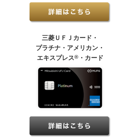
【Uber One】
本条件は、下記サービスのご利用の翌々月16日以降
にポイント還元率へ反映されます。
「 Uber One 」
三菱ＵＦＪカード・
月払い契約の場合
プラチナ・アメリカン・
三菱ＵＦＪカードで「 Uber One 」のご利用があっ
た場合、条件達成となります。
®
エキスプレス
・カード
年払い契約の場合
①三菱ＵＦＪカードで「 Uber One （年払い契
約）」のご利用があった場合、条件達成となりま
す。
②①の12ヵ月後末日までは、毎月1日から月末日に
「 Uber / Uber Eats 」のご利用があった場合、条件
達成となります。
「 Uber / Uber Eats 」のご利用がなく一度未達
成となった場合でも、上記の通り判定いたしま
す。