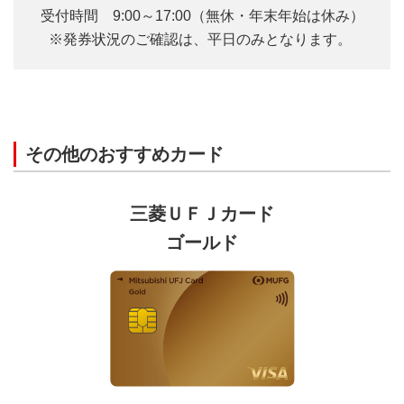
アッププログラムの還元率は適用されません。
受付時間 9:00～17:00（無休・年末年始は休み）
※発券状況のご確認は、平日のみとなります。
当該サービスの詳細はこちらよりご確認ください。
【本の要約サービスflier(フライヤー)】
本条件は、下記サービスのご利用の翌々月16日以降
にポイント還元率へ反映されます。
その他のおすすめカード
「本の要約サービスflier(フライヤー)」
ご利用明細上のご利用日に基づき、条件判定日時点
三菱ＵＦＪカード
で三菱ＵＦＪニコス（株）に到着している売上伝票
を本条件の判定対象といたします。
ゴールド
クレジットカードを登録して支払う決済サービスの
ご利用などは対象外です。
本条件の判定対象となるご利用金額には、ポイント
アッププログラムの還元率は適用されません。
当該サービスの詳細はこちらよりご確認ください。