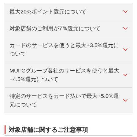
最大20%ポイント還元について
対象店舗のご利用が7％還元について
カードのお支払口座を三菱ＵＦＪ銀行口座に設定し、
ＭＤＣアプリからエントリーされた会員様は、ポイン
トアップ条件の達成状況に応じて、対象店舗でのポイ
カードのサービスを使うと最大+3.5%還元に
【対象のご利用方法】
ント還元率が最大20％までアップいたします。
ついて
下記いずれかのご利用方法でのお支払いが本サービス
景品表示法の定めに基づき、ご利用金額に対し
の対象となります。
て適用されるポイント還元率の上限は、三菱Ｕ
MUFGグループ各社のサービスを使うと最大
【ＭＤＣアプリログイン】
クレジットカードでのご利用
ＦＪニコス（株）の他特典と合計して20％とな
+4.5%還元について
条件達成判定日前月のログインが対象です。
タッチ決済
（カード現物による非接触型カード決
ります。他特典との合計還元率が20％を超える
済）でのご利用
【5万円以上のカード利用】
場合、20％を超過した部分にあたるポイントは
特定のサービスをカード払いで最大+5.0%還
【三菱ＵＦＪダイレクトにログイン】
Apple Pay
（QUICPay＜クイックペイ＞でのお支
付与されませんので、あらかじめご了承くださ
条件達成判定日前月のご利用であっても、ご利用い
元について
条件達成判定日の前月のログインが対象です。
払いのみ対象）でのご利用
い。
ただいた加盟店からの売上伝票が遅れた場合、集計
グローバルポイント Walletでのスマホ決済は、
の対象外となることがありますので、あらかじめご
【給与/年金のお受け取り】
本施策は、三菱UFJニコス（株）が発行する以下個人
条件達成時の還元率は対象店舗でのご利用分にかか
本サービスの対象外です。
了承ください。
カードが対象です。
条件達成判定日の前月、または前々月の給与もしく
対象店舗に関するご注意事項
ります。特定のサービスのご利用分は対象外です。
Apple PayによるMastercardタッチ決済は対象外
ご利用後に返品・取り消しなどが発生したお取引は
三菱ＵＦＪカード、三菱ＵＦＪカード ゴールド、三
は年金のお受け取りが対象です。