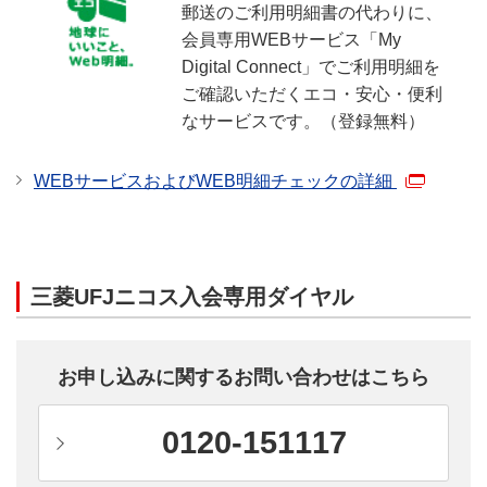
郵送のご利用明細書の代わりに、
ご利用などは対象外です。
会員専用WEBサービス「My
本条件の判定対象となるご利用金額には、ポイント
Digital Connect」でご利用明細を
アッププログラムの還元率は適用されません。
ご確認いただくエコ・安心・便利
当該サービスの詳細はこちらよりご確認ください。
なサービスです。（登録無料）
WEBサービスおよびWEB明細チェックの詳細
【日経電子版】
条件達成判定日前月の下記サービスのご利用が対象
です。
「日経電子版」のほか、お支払い方法が「日経ID決
三菱UFJニコス入会専用ダイヤル
済」となる各種サービス
「日経ID決済」以外のクレジットカードを登録して
支払う決済サービスのご利用などは対象外です。
お申し込みに関するお問い合わせはこちら
ご利用明細上のご利用日に基づき、条件判定日時点
で三菱ＵＦＪニコス（株）に到着している売上伝票
0120-151117
を本条件の判定対象といたします。
本条件の判定対象となるご利用金額には、ポイント