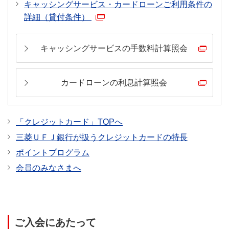
ネットスーパーのご利用は対象外となります。
キャッシングサービス・カードローンご利用条件の
ックン・麦のトリコ・松太郎
を本条件の判定対象といたします。
利用明細照会(確定分)」にてお支払口座のご確認をお
詳細（貸付条件）
「松屋モバイルオーダー」：松屋・松のや・マイカリ
クレジットカードを登録して支払う決済サービスの
願いいたします。
ー食堂・ステーキ屋松・トゥックントゥックン・松太
ご利用などは対象外です。
お支払口座に設定されるタイミングに応じて、一部条
郎の松屋モバイルオーダー導入済み店舗
キャッシングサービスの手数料計算照会
本条件の判定対象となるご利用金額には、ポイント
件達成状況の反映が遅れる場合があります。あらかじ
「松弁デリバリー」：松屋・松のや・マイカリー食堂
アッププログラムの還元率は適用されません。
めご了承ください。
の松弁デリバリー導入済み店舗
当該サービスの詳細はこちらよりご確認ください。
カードローンの利息計算照会
【ゼッテリア】
店頭決済および公式アプリでのモバイルオーダーの
【コミックシーモア】
クレジット決済が対象となります。
「クレジットカード」TOPへ
本条件は、下記サービスのご利用の翌々月16日以降
複合商業施設内にある店舗など、一部対象外となる
にポイント還元率へ反映されます。
三菱ＵＦＪ銀行が扱うクレジットカードの特長
場合がございます。
「シーモア読み放題」「作品ポイント購入（月額メ
ポイントプログラム
ニュー）」
会員のみなさまへ
ご利用明細上のご利用日に基づき、条件判定日時点
で三菱ＵＦＪニコス（株）に到着している売上伝票
を本条件の判定対象といたします。
クレジットカードを登録して支払う決済サービスの
ご入会にあたって