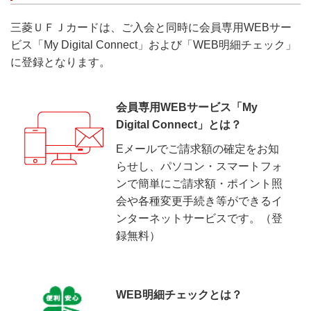
ご利用などは対象外です。
本条件の判定対象となるご利用金額には、ポイント
三菱ＵＦＪカードは、ご入会と同時に会員専用WEBサー
アッププログラムの還元率は適用されません。
ビス「My Digital Connect」および「WEB明細チェック」
に登録となります。
「シーモア読み放題」の詳細はこちらよりご確認く
ださい。
「作品ポイント購入（月額メニュー）」の詳細はこ
会員専用WEBサービス「My
ちらよりご確認ください。
Digital Connect」とは？
【Hulu(フールー)】
Eメールでご請求額の確定をお知
条件達成判定日前月の下記サービスのご利用が対象
らせし、パソコン・スマートフォ
です。
ンで簡単にご請求額・ポイント照
「見放題」「レンタル/購入」「Hulu| Disney+ スタ
会や各種変更手続き等ができるイ
ンダードセットプラン」「Hulu| Disney+ プレミア
ンターネットサービスです。（登
ムセットプラン」
録無料）
ご利用明細上のご利用日に基づき、条件判定日時点
で三菱ＵＦＪニコス（株）に到着している売上伝票
を本条件の判定対象といたします。
WEB明細チェックとは？
クレジットカードを登録して支払う決済サービスの