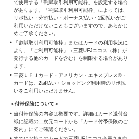
ン（リボ払い）」を1万円以上ご利用されている場
を本条件の判定対象といたします。
で使用する「割賦取引利用可能枠」を設定する場合
7％ポイント還元については、2025年5月16日利
オンライン決済は対象外となります。
ます。
ポイントアッププログラムのポイント(スペシャルポ
合が対象です。
があります。「割賦取引利用可能枠」によっては、
用分より集計のうえポイント付与いたします。
コンビニエンスストアなどでお支払いされた場合は
イント)は、ご利用分ご請求確定時の翌々月に付与い
「京樽スシロー」・「スシローToGo」でのご利用
【スーパー魚長】
リボ払い・分割払い・ボーナス払い・2回払いがご
対象外です。
2026年6月に「いつものお店でポイント優遇」
【分割払い/リボ払い】
たします。
は対象外となります。
「生鮮乃木市場」・「生鮮げんき市場」も対象とな
利用いただけないこともございますので、あらかじ
の対象店舗として追加された店舗については、
クレジットカードを登録して支払う決済サービスの
ポイント付与タイミング例：6/16ご利用分→9/25頃に
ご利用金額は、ご利用明細上のご利用日に基づき、
【ピザハットオンライン】
ります。
めご了承ください。
2026年5月16日のご利用分よりポイント優遇が
ご利用などは対象外です。
ポイント付与（10/10引落分）
集計時点で三菱ＵＦＪニコス（株）に到着している
ピザハット公式サイトおよび公式アプリでのオンラ
適用されます。
「割賦取引利用可能枠」またはカードの利用状況に
【近商ストア】
電力会社が運営する他のご利用分は対象外です。
売上伝票を対象に集計します。
スペシャルポイントは、対象店舗のご利用金額の合計
イン注文時のクレジットカード決済が対象となりま
より、「ご利用可能枠」（三菱UFJニコス（株）が
カードのランクアップ・ランクダウン、その他
「ハーベス」各店・「Pochette」も対象となりま
本条件の判定対象となるご利用金額には、ポイント
に、｛スペシャルポイントの還元率 ÷ 5｝を掛け算の
あとから「分割払い」・「リボ払い」に変更された
す。
発行する他のカードを含む）を制限する場合があり
の事由によりカードを切り替えされた場合や、
す。
アッププログラムの還元率は適用されません。
場合は、変更日をご利用日として判定し、集計しま
上、切り捨てしたポイントを付与する形で算出しま
ます。
盗難・紛失によりカード番号を切り替えされた
【松屋・松のや・マイカリー食堂（店舗券売機・セル
す。
ネットスーパーは対象外となります。
す。
【Appleのサービス】
場合、旧カードと新カードのご利用分はそれぞ
三菱ＵＦＪカード・アメリカン・エキスプレス®・
フレジでのご利用分）】
（例）対象店舗Aで月：2,800円、対象店舗Bで月：
条件達成判定日前月のご利用であっても、ご利用い
食品スーパー以外のご利用は対象外となります。
れのカードで金額集計し、ポイント付与いたし
本条件は、ご利用明細上で下記表示となるサービス
カードは、2回払い・ショッピング利用時のリボ払
店舗券売機・セルフレジでのクレジットカード決済
850円、対象店舗2店舗での合算ご利用金額/月：3,650
ただいた加盟店からの売上伝票が遅れた場合、集計
ます。
【東急ストア】
ご利用の翌々月16日以降にポイント還元率へ反映さ
いをご利用いただけません。
およびApple Pay（QUICPay）ご利用分が対象とな
円、スペシャルポイント還元率6.5%の場合
の対象外となることがありますので、あらかじめご
れます。
「プレッセ」・「フードステーション」も対象とな
ります。
了承ください。
3,650円 × 6.5％ ÷ 5 ＝ 47ポイント（小数点以下切り
＜付帯保険について＞
「APPLE.COM/BILL」「APPLE COM BILL」「ｱﾂ
ります。
高速道路等のSA・PA内にある店舗など一部対象外
捨て）≒ 235円相当
【カードローン（リボ払い）】
ﾌﾟﾙ ｱｲﾁﾕｰﾝｽﾞ ｽﾄｱ」「ｱﾂﾌﾟﾙﾄﾞﾂﾄｺﾑ」「Apple
当付帯保険の内容は概要です。詳細はカード送付台
テナント、ネットスーパーは対象外となります。
となる店舗がございます。
グローバルポイントは1ポイント5円相当のた
iTunes Store」
紙に記載の二次元コードから「カード付帯保険のご
ご利用金額は、ご融資明細上のご利用日に基づき、
【東武ストア】
め、5で割り算をしてポイント数を計算しており
【松弁ネット・松屋モバイルオーダー・松弁デリバリ
案内」にてご確認ください。
ご利用明細上のご利用日に基づき、条件判定日時点
集計します。
ます。
ー】
ネットショップ・手ぶら決済・専門店売り場などの
で三菱ＵＦＪニコス（株）に到着している売上伝票
すでにお持ちのカードで三菱UFJニコス会員さま向