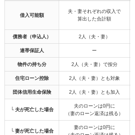
夫・妻それぞれの収入で
夫・妻それぞれの収入で
借入可能額
借入可能額
算出した合計額
算出した合計額
債務者（申込人）
債務者（申込人）
2人（夫・妻）
2人（夫・妻）
連帯保証人
連帯保証人
ー
ー
物件の持ち分
物件の持ち分
2人（夫・妻）で按分
2人（夫・妻）で按分
住宅ローン控除
住宅ローン控除
2人（夫・妻）とも対象
2人（夫・妻）とも対象
団体信用生命保険
団体信用生命保険
2人（夫・妻）とも加入
2人（夫・妻）とも加入
夫のローンは0円に
夫のローンは0円に
└ 夫が死亡した場合
└ 夫が死亡した場合
（妻のローン返済は残る）
（妻のローン返済は残る）
妻のローンは0円に
妻のローンは0円に
└ 妻が死亡した場合
└ 妻が死亡した場合
（夫のローン返済は残る）
（夫のローン返済は残る）