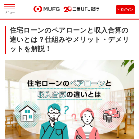
ログイン
メニュー
住宅ローンのペアローンと収入合算の
違いとは？仕組みやメリット・デメリ
ットを解説！