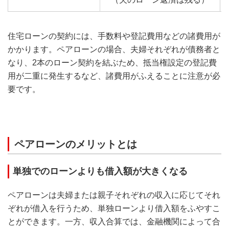
住宅ローンの契約には、手数料や登記費用などの諸費用が
かかります。ペアローンの場合、夫婦それぞれが債務者と
なり、2本のローン契約を結ぶため、抵当権設定の登記費
用が二重に発生するなど、諸費用がふえることに注意が必
要です。
ペアローンのメリットとは
単独でのローンよりも借入額が大きくなる
ペアローンは夫婦または親子それぞれの収入に応じてそれ
ぞれが借入を行うため、単独ローンより借入額をふやすこ
とができます。一方、収入合算では、金融機関によって合