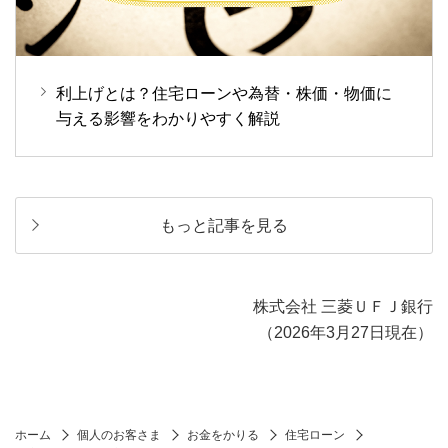
利上げとは？住宅ローンや為替・株価・物価に
与える影響をわかりやすく解説
もっと記事を見る
株式会社 三菱ＵＦＪ銀行
（2026年3月27日現在）
ホーム
個人のお客さま
お金をかりる
住宅ローン