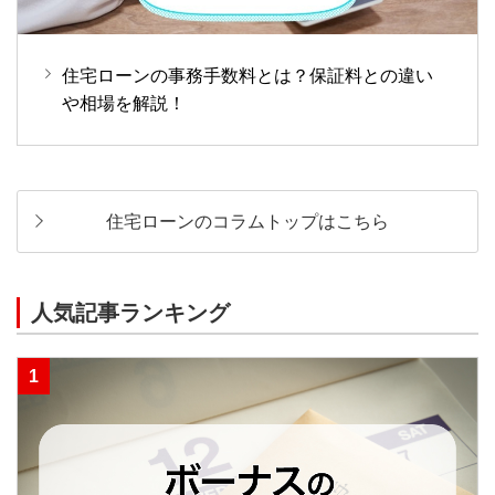
住宅ローンの事務手数料とは？保証料との違い
や相場を解説！
住宅ローンのコラムトップはこちら
人気記事ランキング