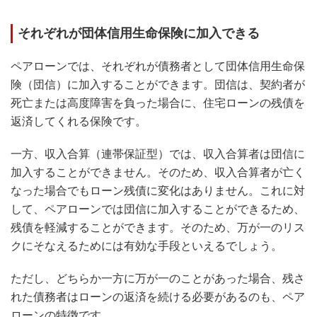
それぞれが団体信用生命保険に加入できる
ペアローンでは、それぞれが債務者として団体信用生命保
険（団信）に加入することができます。団信は、契約者が
死亡または高度障害を負った場合に、住宅ローンの残債を
返済してくれる保険です。
一方、収入合算（連帯保証型）では、収入合算者は団信に
加入することができません。そのため、収入合算者が亡く
なった場合でもローン残債に変化はありません。これに対
して、ペアローンでは団信に加入することができるため、
残債を軽減することができます。そのため、万が一のリス
クにそなえるためには有効な手段といえるでしょう。
ただし、どちらか一方に万が一のことがあった場合、残さ
れた債務者はローンの返済を続ける必要があるのも、ペア
ローンの特徴です。