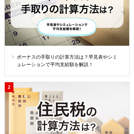
ボーナスの手取りの計算方法は？早見表やシミ
ュレーションで平均支給額を解説！