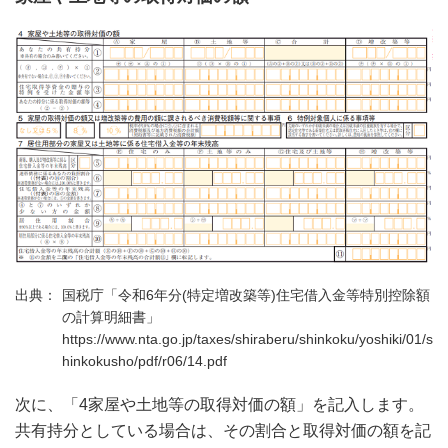
国税庁「令和6年分(特定増改築等)住宅借入金等特別控除額
の計算明細書」
https://www.nta.go.jp/taxes/shiraberu/shinkoku/yoshiki/01/s
hinkokusho/pdf/r06/14.pdf
次に、「4家屋や土地等の取得対価の額」を記入します。
共有持分としている場合は、その割合と取得対価の額を記