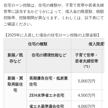
住宅ローン控除は、住宅の種類や、子育て世帯や若者夫婦
世帯に該当するかどうかによって、借入金の限度額、税額
控除率、控除期間が異なります。くわしくは、以下表にて
ご確認ください。
【2025年に入居した場合の住宅ローン控除の上限金額】
住宅の種類
借入限度額
新築／既
住宅の環境性能など
子育て世帯・
存など
若者夫婦世帯
（*1）
新築・買
長期優良住宅・低炭素
5,000万円
4
取再販住
住宅
宅
ZEH水準省エネ住宅
4,500万円
3
省エネ基準適合住宅
4,000万円
3