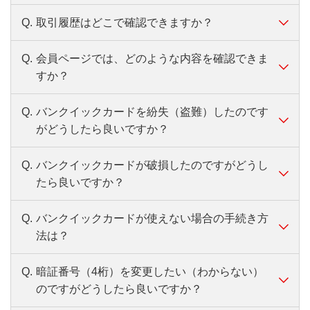
ダウンロードはこちらから（
無料
）
します。
りますので、詳細は個別にご案内いたしま
の変更」よりご変更ください。
バンクイックアプリ、会員ページまたはお電話で
次回返済金額や残高の確認方法
Q.
取引履歴はどこで確認できますか？
A.
以下のいずれかの方法でご確認いただけま
す。
住所変更はこちら
変更後、書類提出をお願いします。
バンクイックアプリはこちら
バンクイックアプリホーム画面の「次回
す。
バンクイックアプリについて、くわしくはこ
海外に転居される場合は、必ず事前に第二リ
横スクロールして確認
Q.
会員ページでは、どのような内容を確認できま
のご返済」を確認
A.
直近３ヵ月分のお取引履歴は、バンクイック
ちら
バンクイックアプリからご利用残高を確認
＜バンクイックのみお持ちのお客さま＞
テールアカウント支店専用ダイヤル「0120-
すか？
借入残高と利息、遅延損害金等、詳細の
会員ページでのお届け
アプリまたは会員ページでご確認いただけま
会員ページはこちら
バンクイックアプリ、会員ページまたはお電話で
76-5919」まで、ご連絡ください。
アプリ
確認はご利用残高をタップしてくださ
会員ページログイン後、「ご登録情報の変更」
ダウンロードはこちらから（
無料
）
す。
お届けいただけます。
い。
受付時間：平日9:00～21:00、土・日・祝日9:00～
Q.
バンクイックカードを紛失（盗難）したのです
メニューよりご変更ください。
A.
利用可能金額、利用残高、次回返済額、次回
3ヵ月より前のお取引履歴や、書面にて「取
会
17:00（12/31～1/3を除く）
がどうしたら良いですか？
返済期日、振込返済先口座、ご利用明細等を
アプリでのお届け
会員ページはこちら
引明細書」をご希望の場合は、第二リテール
バンクイックアプリについて、くわしくはこ
報
アプリログイン後、右上メニュー「ご登
ダウンロードはこちらから（
無料
）
変
アプリログイン後、右上メニュー「ご登録情報
ご確認いただけます。また、ご登録情報の変
＜海外からのお問い合わせ＞
ちら
We
アカウント支店専用ダイヤル「0120-76-
録情報の変更」より変更のうえ、ホーム
更
Q.
バンクイックカードが破損したのですがどうし
A.
第二リテールアカウント支店専用ダイヤル
の変更」よりご変更ください。
更等もできます。
＋81-50-3786-5919（通話料有料）
お電話でのお届け
提
画面右下「書類提出」から必要書類をご
5919」（音声自動応答）まで、ご連絡をお願
手
たら良いですか？
「0120-76-5919」（音声自動応答）まで、至
バンクイックアプリでのご確認
第二リテールアカウント支店専用ダイヤル
平日9:00～21:00、土・日・祝日9:00～
バンクイックアプリはこちら
提出ください。
会員ページのご利用残高照会メニューの
インターネットでのご確認
続
いします。
急ご連絡をお願いします。
「0120-76-5919」（音声自動応答）まで、ご連
17:00（12/31～1/3を除く）
「次回返済金額」を確認
会員ページログイン後、ホーム画面にてご確認
き
Q.
バンクイックカードが使えない場合の手続き方
バンクイックアプリはこちら
A.
第二リテールアカウント支店専用ダイヤル
W
会員ページでのお届け
絡ください。
ダウンロードはこちらから（
無料
）
受付時間：平日9：00～21：00、土・日・祝日9：
いただけます。
毎週月曜日の1:00～5:00はご利用いただけません。
法は？
会員ページはこちら
「0120-76-5919」（音声自動応答）まで、ご
会員ページログイン後、「ご登録情報の変更」
00～17：00（12/31～1/3を除く）
受付時間：平日9：00～21：00、土・日・祝日9：
再発行を行う際の書類はこちら
（954KB）
会員ページはこちら
メニューよりご変更ください。
連絡をお願いします。
00～17：00（12/31～1/3を除く）
バンクイックアプリについて、くわしくはこち
以下①②の書類提出をお願いします。
Q.
暗証番号（4桁）を変更したい（わからない）
≪お取引履歴確認方法≫
A.
カードの破損、磁気が読み取れない等の理由
第二リテールアカウント支店専用ダイヤ
上記の電話番号はバンクイックカード専用ダイヤ
会員ページはこちら
毎週月曜日の1:00～5:00はご利用いただけません。
ら
変更届
のですがどうしたら良いですか？
バンクイックアプリからの確認方法
ル「0120-76-5919」（音声自動応答）で
で使用できない場合、再発行のお手続きが必
ルです。キャッシュカード・通帳等の紛失につい
当行ATM、セブン銀行ATM・ローソン銀行
再発行を行う際の書類はこちら
（954KB）
バンクイックアプリログイン後、右上のメニュ
変更届はこちら
（647KB）
のご確認