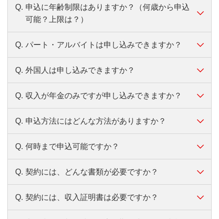
イーネットATMでも利用手数料無料でいつで
Q.
申込に年齢制限はありますか？（何歳から申込
A.
バンクイックは、年会費もATM利用手数料も
もお借り入れ・ご返済いただけます。
可能？上限は？）
無料です。
各種手数料・年会費も無料で、いざというと
ATMからお振り込みでご返済する場合は、利用時間・
きのために安心してお持ちいただけます。
Q.
パート・アルバイトは申し込みできますか？
A.
満20歳以上65歳未満の方が対象です。
利用機関により所定の手数料がかかります。
ローソン銀行ATMは「ローソン銀行ATMマーク」のあ
Q.
外国人は申し込みできますか？
A.
原則安定した収入がある方であれば、お申込
るATMが対象となります。
可能です。
Q.
収入が年金のみですが申し込みできますか？
A.
お申し込みいただけます。ただし、永住許可
を受けている方が対象となります。
Q.
申込方法にはどんな方法がありますか？
A.
お申し込みいただけます。原則安定した収入
がある方であれば、お申し込みいただけま
Q.
何時まで申込可能ですか？
A.
お申込方法はインターネット・電話・スマー
す。
トフォンアプリがあります。
お申し込みの際は、第二リテールアカウント
Q.
契約には、どんな書類が必要ですか？
A.
インターネットなら24時間申込可能です。
支店専用ダイヤル「0120-959-555」までご連
Web申込の詳細はこちら
絡ください。
Q.
契約には、収入証明書は必要ですか？
A.
ご契約には、以下の書類が必要です。
受付時間：平日9:00～21:00、土・日・祝日9:00～