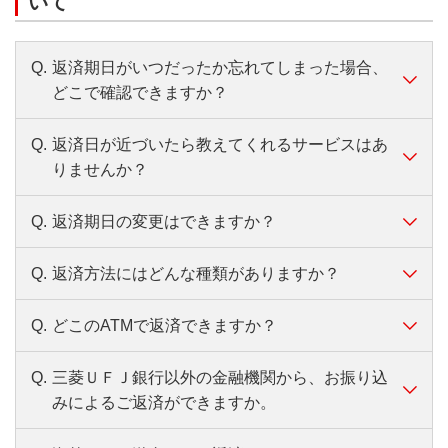
いて
Q.
返済期日がいつだったか忘れてしまった場合、
どこで確認できますか？
Q.
返済日が近づいたら教えてくれるサービスはあ
A.
以下の方法でご確認いただけます。
りませんか？
バンクイックアプリでのご確認
Q.
返済期日の変更はできますか？
A.
バンクイックアプリをダウンロード、または
ダウンロードはこちらから（
無料
）
「Eメールサービス」をご登録いただくと、
Q.
返済方法にはどんな種類がありますか？
A.
可能です。第二リテールアカウント支店専用
返済期日の3営業日前にアプリ内通知または
バンクイックアプリについて、くわしくはこ
ダイヤル「0120-76-5919」（音声自動応答）
メールでお知らせします。
ちら
Q.
どこのATMで返済できますか？
A.
バンクイックの返済方法には、「当行普通預
まで、ご連絡をお願いします。
金口座からの自動支払いによるご返済」、
≪返済日の通知を受け取る方法≫
インターネット（会員ページ）でのご確認
受付時間：平日9：00～21：00、土・日・祝日9：00
Q.
三菱ＵＦＪ銀行以外の金融機関から、お振り込
A.
三菱ＵＦＪ銀行のATMとセブン銀行ATM・ロ
「ATMによるご返済」、「お振り込みによる
バンクイックアプリで通知
～17：00（12/31～1/3は除く）
会員ページログイン後、ホーム画面にてご確認
みによるご返済ができますか。
ーソン銀行ATM・イーネットATMでご返済で
ご返済」があります。 当行口座をお持ちの
いただけます。
きます。バンクイックカードを使ってご返済
ダウンロードはこちらから（
無料
）
方は、自動支払いによるご返済が便利です。