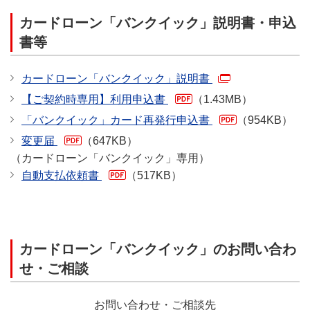
ご提出ください。
る
カードローン「バンクイック」説明書・申込
FAXでご提出
出金出来るまでに時間が掛かり過ぎる、出金
書等
FAX番号：0120-23-5919（受付時間：
が出来ない
24時間365日）
カードローン「バンクイック」説明書
連絡がSNS（LINE、Instagram等）の個別チ
【ご契約時専用】利用申込書
（1.43MB）
相続手続書類のご提出（該当する方のみ）
ャットのみ
「バンクイック」カード再発行申込書
ご提出いただいた書類を確認後、当行より該当
（954KB）
副業詐欺の例
する方のみご連絡いたします。
変更届
（647KB）
担当者から「相続届」について案内があった場
（カードローン「バンクイック」専用）
『簡単に高収入』『初期費用が必要』として
合は、必要事項をご記入・ご捺印いただき、下
自動支払依頼書
（517KB）
ローン契約を迫る
記の宛先までご郵送ください。
相続届はこちら
（414KB）
マニュアル／ツール購入やアカウント貸与な
〒104-0033 東京都中央区新川1-28-38 東京
どの名目で送金させる
カードローン「バンクイック」のお問い合わ
ダイヤビルディング
せ・ご相談
問い合わせ先が曖昧・返金に追加費用を要求
株式会社三菱ＵＦＪ銀行 第二リテールアカウ
される
ント支店
お問い合わせ・ご相談先