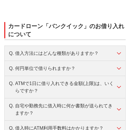
ありません。
定申告書第１表･第２表」・「直近１ヵ月分の給与
A.
恐れ入りますが、別ブラウザ（Safari、
明細書＋（お持ちの場合）賞与明細書」
Chrome）から再度お申し込みいただくか、
必要書類について、くわしくはこちら
当行に口座をお持ちの場合でも「口座なし」
カードローン「バンクイック」のお借り入れ
からお申し込みください。
について
Q.
借入方法にはどんな種類がありますか？
Q.
何円単位で借りられますか？
A.
バンクイックのお借入方法には、「ATMでの
お借り入れ」と「お振り込みでのお借り入
ATMでのお借り入れは1,000円単位、お振り
Q.
ATMで1日に借り入れできる金額(上限)は、いく
A.
れ」があります。
込みでのお借り入れは全額または10,000円単
らですか？
位でお借入可能です。利用限度額の範囲内な
お借入方法について、くわしくはこちら
ら何回でもお借り入れできます。
Q.
自宅や勤務先に借入時に何か書類が送られてき
A.
バンクイックカードでATMからお借り入れす
お借り入れについて、くわしくはこちら
ますか？
る場合、利用限度額に関わらず初期設定は50
万円です。
Q.
借入時にATM利用手数料はかかりますか？
A.
書類は送付しません。