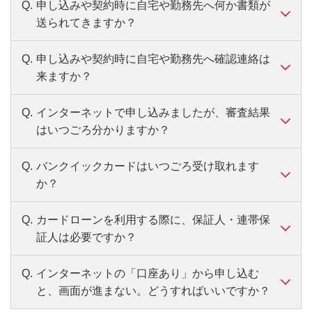
《本人確認書類》
17:00（12/31～1/3を除く）
Q.
申し込みや契約時に自宅や勤務先へ何か書類が
A.
50万円超の利用限度額をご希望の場合には、
（*1）
送られてきますか？
以下のいずれか2点
をご用意ください。
収入証明書のご提出が必要です。
「個人番号カード（マイナンバーカード）」・
「源泉徴収票」・「住民税決定通知書」・
（*2）
Q.
申し込みや契約時に自宅や勤務先へ確認連絡は
「運転免許証」・「パスポート
」・「資格確
A.
お申込内容やご契約方法などにより異なりま
「納税証明書その1・その2（個人事業者の
来ますか？
認書」・「在留カード」・「特別永住者証明書」
す。
方）」・「確定申告書第1表・第2表」・「直
カードレスの場合は、原則ご自宅や勤務先へ
個人番号カード（マイナンバーカード）を利用し
近1ヵ月分の給与明細書＋（お持ちの場合）
Q.
インターネットで申し込みましたが、審査結果
A.
勤務先の確認や、申込内容に間違いがないか
て、マイナンバーIC認証する場合は1点のみ
の書類の送付はありません。
賞与明細書」のいずれか1点をご用意くださ
はいつごろ分かりますか？
などを確認するために、ご自宅および勤務先
マイナンバーIC認証について、くわしくはこち
郵送での契約手続きやカード受け取り希望の
い。
へ連絡する場合があります。
ら
場合は、ご自宅へ送付します。
審査結果はお申込日の最短即日（平日9～21
Q.
バンクイックカードはいつごろ受け取れます
A.
時、土・日・祝日は9～17時）にご連絡しま
2020年2月4日以降に申請された所持人記入欄がな
か？
カードレスの場合でも、取引内容により、郵送物をお
す。お申し込みの受付時間、審査状況によっ
いパスポートの場合は
こちら
をご確認ください。
送りする場合があります。
ては審査結果の回答が翌日以降になる場合が
（*）
審査・ご契約後、約1週間
でお客さまの
Q.
カードローンを利用する際に、保証人・連帯保
A.
あります。
《収入証明書》（50万円超の利用限度額をご希望
Web申込について、くわしくはこちら
ご自宅へお届けします。
証人は必要ですか？
の場合）
地域、配送状況等により一部異なります。
以下のいずれか１点をご用意ください。
Q.
インターネットの「口座あり」から申し込む
A.
カードローン「バンクイック」保証会社（ア
「源泉徴収票」・「住民税決定通知書」・「納税
と、画面が進まない。どうすればいいですか？
コム（株））を利用するため保証人の必要は
証明書その１･その２（個人事業者の方）」・「確