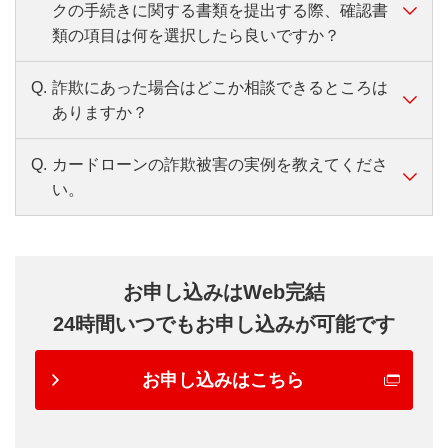
入れやご返済）は可能です。
番号が050から始まる方、非通知設定、海外
クの手続きに関する書類を提出する際、確認書
ん。
「0120-76-5919」（音声自動応答）まで、ご
毎週月曜日の1：00～5：00、毎月第2土曜日の21：00
からの発信の方は、電話発信認証がご利用い
類の項目は何を選択したら良いですか？
～翌朝7：00はご利用いただけません。
連絡をお願いします。
バンクイックカードを再発行され、再発行前の
ただけませんので、第二リテールアカウント
コンビニATMは、セブン銀行ATM・ローソン銀行
カードをご利用
受付時間：平日9:00～21:00、土・日・祝日9:00～
Q.
詐欺にあった場合はどこか相談できるところは
A.
お手続きに関するご提出書類は、本人確認書
ATM・イーネットATMが対象です。
支店専用ダイヤル「0120-76-5919」（音声自
コンビニ提携外ATMのご利用
17:00（12/31～1/3を除く）
ありますか？
ローソン銀行ATMは「ローソンATMマーク」のある
類を含めてすべて「収入証明書またはその他
動応答）まで、ご連絡をお願いします。
バンクイックカードなどお取引がわかるものをご用意
提携ATMや硬貨の取り扱いなど、ATMでの返
ATMが対象となります。
のうえ、お電話ください。
書類」を選択してアップロードしてくださ
受付時間：平日9:00～21:00、土・日・祝日
済方法についてくわしくはこちら
Q.
カードローンの詐欺被害の実例を教えてくださ
A.
振り込め詐欺の被害にあったとき、心あたり
実際のご利用時間はATMにより異なります。
担当者より今後のお手続きやご用意いただく書類につ
い。
9:00～17:00（12/31～1/3を除く）
い。
いてご案内します。
があるときは、振込先の金融機関へ速やかに
ご連絡ください。
A.
＜ご連絡後の流れ＞
以下の【実例一覧】となります。
振込先が三菱ＵＦＪ銀行の場合は、以下ペー
書類のご提出（必須）
カードローン「バンクイック」のお取り引き
ジ記載の電話番号までご連絡ください。
お申し込みはWeb完結
下記書類を（1）Webアップロード、（2）郵
の中で、ご不安になられることがあれば、第
https://www.bk.mufg.jp/info/hurikomesagi/index.ht
送、（3）FAXのいずれかにてご提出ください。
24時間いつでもお申し込みが可能です
二リテールアカウント支店専用ダイアル
ml
お亡くなりになったことが確認できる書類
「0120-76-5919」（音声自動応答）まで、ご
（死亡届、死亡診断書、除籍謄本等）
お申し込みはこちら
身内の方や、警察を偽っての連絡・架空投資
連絡をお願いします。
ご相続人さまの本人確認書類（運転免許証、
先への勧誘・副業収入を得るための勧誘など
【実例一覧】
資格確認書、個人番号カード等）
の詐欺被害が発生しています。