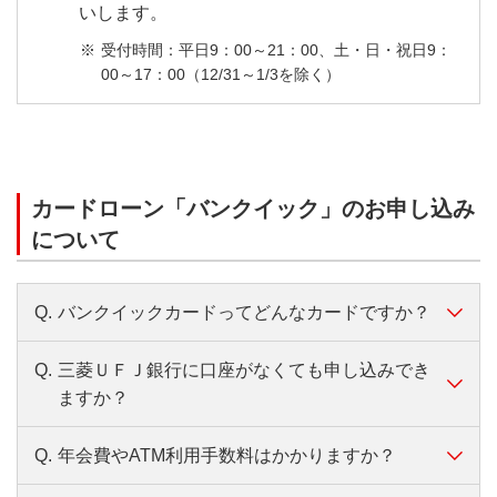
いします。
受付時間：平日9：00～21：00、土・日・祝日9：
00～17：00（12/31～1/3を除く）
カードローン「バンクイック」のお申し込み
について
Q.
バンクイックカードってどんなカードですか？
Q.
三菱ＵＦＪ銀行に口座がなくても申し込みでき
A.
バンクイックカードは、最高800万円までご
ますか？
利用いただけるローン専用のカードです。
バンクイックカードを使って当行ATMはもち
Q.
年会費やATM利用手数料はかかりますか？
A.
お申し込みいただけます。また、預金口座を
ろん、セブン銀行ATM・ローソン銀行ATM・
別途開設いただく必要もありません。