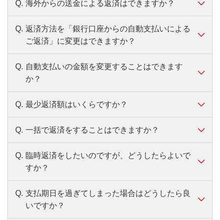
会員ページはこちら
Q.
海外からの送金による返済はできますか？
A.
会員ページ・バンクイックアプリから、Pay-
する場合は、いつでも利用手数料無料です。
ATMはカードレスの場合ご利用いただけません。
easyを利用して振り込みでご返済いただけま
バンクイックアプリについて、くわしくはこ
ローソン銀行ATMは「ローソン銀行ATMマーク」のあ
Q.
返済方法を「銀行口座からの自動支払いによる
A.
海外からの送金による返済はお取り扱いして
返済方法について、くわしくはこちら
す。その場合、振込手数料は無料です。
ATMでの残高照会によるご確認
るATMが対象となります。
ちら
ご返済」に変更はできますか？
おりません。
残高照会ボタンを押して、バンクイックカード
ATMでのご返済について、くわしくはこちら
以下はシステムメンテナンス・サービス休止期間につ
を挿入してください。
き、ご利用できません。
Eメールサービスで通知
Q.
自動支払いの金額を変更することはできます
A.
可能です。第二リテールアカウント支店専用
海外へ出国を予定されているお客さまは、必要な
セブン銀行ATMではお取り引き後にご確認いただけま
会員ページからメールアドレスをご登録くださ
毎月第3日曜日の0：00～5：30（6月・9
か？
お手続きがございますので、必ず事前に第二リテ
ダイヤル「0120-76-5919」（音声自動応答）
す。
い。
月は0：00～6：00）
ールアカウント支店専用ダイヤル「0120-76-
まで、ご連絡をお願いします。
1月1日 20：00～1月2日 6：00
Q.
最少返済額はいくらですか？
A.
自動支払のご返済額は変更できません（毎回
会員ページはこちら
5919」まで、ご連絡ください。
受付時間：平日9：00～21：00、土・日・祝日9：00
電話でのご確認
Pay-easyをご利用可能な金融機関について、く
返済日時点の借入残高に応じた金額が引き落
受付時間：平日9:00～21:00、土・日・祝日9:00～
～17：00（12/31～1/3は除く）
第二リテールアカウント支店専用ダイヤル
Q.
一括で返済をすることはできますか？
わしくはこちら
A.
毎回の最少返済額は、借入利率と返済日時点
17:00（12/31～1/3を除く）
としとなります）。
「0120-76-5919」（音声自動応答）までお電話
の借入残高に応じた金額となります。
ATM、お振り込みでのご返済の場合、最少返
＜海外からのお問い合わせ＞
いただき、音声ガイダンスに従って操作をお願
Q.
臨時返済をしたいのですが、どうしたらよいで
A.
一括返済は可能です。
済額以上なら自由に返済いただけます。
最少返済額についてくわしくはこちら
＋81-50-3786-5919（通話料有料）
いします。
すか？
ご返済日当日の利用残高（必要金額）をご確
平日9:00～21:00、土・日・祝日9:00～
認のうえ、ATMまたはお振り込みにてご返済
17:00（12/31～1/3を除く）
Q.
支払期日を過ぎてしまった場合はどうしたら良
A.
お近くのATMまたはお振り込みにて、次回返
ください。
いですか？
済金額（毎回の最少返済額）以上の金額をご
借入残高・利息・遅延損害金の合計金額を超えるご返