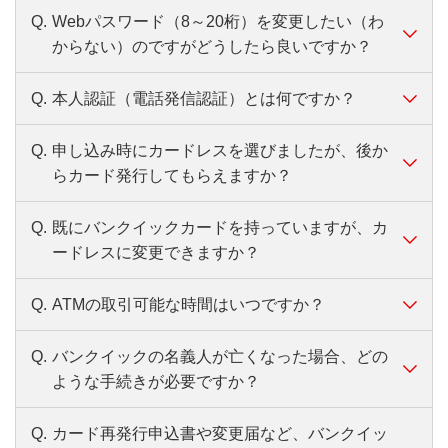
要となります。
お電話でのお届け
ては「0120-544-565」までご連絡をお願いしま
ATM・イーネットATMでのご確認
インターネットでのご確認
ーボタン「≡」を押下後、「ご利用明細照会」よ
Q.
Webパスワード（8～20桁）を変更したい（わ
A.
第二リテールアカウント支店専用ダイヤル
必
第二リテールアカウント支店専用ダイヤル
第二リテールアカウント支店専用ダイヤル
新しいお名前が記載された以下いずれか1点
受付時間：平日9：00～21：00、土・日・
す。
残高照会ボタンを押して、バンクイックカード
りご確認ください。
からない）のですがどうしたら良いですか？
要
「0120-76-5919」（音声自動応答）まで、ご
会員ページはこちら
「0120-76-5919」（音声自動応答）まで、ご連
祝日9：00～17：00（12/31～1/3を除く）
個人番号カード（マイナンバーカード）、運
「0120-76-5919」（音声自動応答）まで、ご
を挿入してください。
毎月第2土曜日の21:00から翌朝6:40はご利用いただけ
書
絡ください。
連絡をお願いします。
入欄あり）、資格確認書
連絡をお願いします。
ません。
ダウンロードはこちらから（
無料
）
Q.
本人認証（電話発信認証）とは何ですか？
類
A.
変更する場合は、会員ページまたはバンクイ
発行日から6ヵ月以内もしくは有効期限内のもの
受付時間：平日9：00～21：00、土・日・祝日9：
カードの磁気が読み取れなくなっているため
受付時間：平日9：00～21：00、土・日・祝日9：00
毎週月曜日の1:00～5:00はご利用いただけません。
電話でのご確認
ックアプリよりお手続きください。
の。
00～17：00（12/31～1/3を除く）
～17：00（12/31～1/3を除く)
バンクイックカードを再発行いたしますので、
第二リテールアカウント支店専用ダイヤル
Q.
申し込み時にカードレスを選びましたが、後か
再発行を行う際の書類はこちら
（954KB）
A.
メールアドレスの登録や変更、「三菱ＵＦＪ
バンクイックアプリについて、くわしくはこ
Webパスワードは数字・大文字英字・小文字
名のみ、姓名両方変更の場合、新旧のお名前が確
第二リテールアカウント支店専用ダイヤル
「0120-76-5919」（音声自動応答）までお電話
らカード発行してもらえますか？
銀行以外の金融機関」を振込先口座に登録・
ちら
記載事項証明書など）が必要です。
また、カードの磁気不良に関するご注意は以下リンク
英字・記号のうち3種類以上を組み合わせて
「0120-76-5919」（音声自動応答）まで、ご連
いただき、音声ガイダンスに従って操作をお願
をご覧ください。
変更する際に行う本人確認です。バンクイッ
設定してください。すべて半角です。
絡をお願いします。
いします。
Q.
既にバンクイックカードを持っていますが、カ
A.
後日、カードを発行することは可能です。
カード磁気不良に関する注意
（592KB）
インターネットでのご確認
クにご登録の携帯電話番号から認証用フリー
お電話の場合、第二リテールアカウント支店専用ダイ
受付時間：平日9：00～21：00、土・日・祝日9：
ードレスに変更できますか？
Webパスワードがわからない方はこちら
第二リテールアカウント支店専用ダイヤル
受付時間：平日9：00～21：00、土・日・祝日9：
会員ページログイン後、「ご利用明細照会」メ
ダイヤルへ電話を発信いただくことで認証が
ヤル「0120-76-5919」（音声自動応答）まで、ご連絡
00～17：00（12/31～1/3を除く）
00～17：00（12/31～1/3を除く）
「0120-76-5919」（音声自動応答）まで、ご
ニューよりご確認ください。
ください。
完了します。案内にしたがってお手続きくだ
また、カードの磁気不良に関するご注意は以下リン
Q.
ATMの取引可能な時間はいつですか？
A.
大変申し訳ございません。すでにカードをお
連絡をお願いします。
受付時間：平日9：00～21：00、土・日・祝日9：00
会員ページはこちら
クをご覧ください。
さい。
持ちのお客さまはカードレスにご変更いただ
～17：00（12/31～1/3を除く）
受付時間：平日9:00～21:00、土・日・祝日9:00～
カード磁気不良に関する注意
Q.
バンクイックの名義人が亡くなった場合、どの
A.
ATMのお取引可能時間は以下のとおりです。
くことはできません。
担当者や自動音声につながることはありません。
17:00（12/31～1/3を除く）
（592KB）
ような手続きが必要ですか？
通話料金はかかりません。
なお、カード発行されたお客さまでも、カー
6：00 〜 23：50
ドを使用しないお取引（振り込みでのお借り
なお、携帯電話をお持ちでない方や携帯電話
0：10 〜 23：50
Q.
カード再発行申込書や変更届など、バンクイッ
A.
その他、下記の場合もATMをご利用いただけませ
第二リテールアカウント支店専用ダイヤル