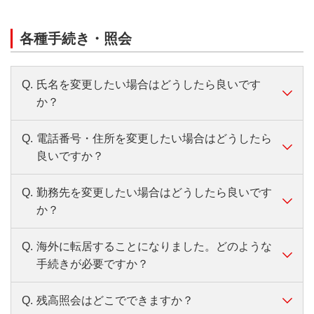
会員ページはこちら
間はありません。
り扱いが可能です。
ちら
返済額についてくわしくはこちら
上記の方法の場合、振込手数料は無料です。
借入日翌日から利息が発生し、付利単位を1
各種手続き・照会
Eメールサービスについてくわしくはこちら
一部の無人ATMでは、硬貨はお取り扱いしていませ
ATMからお振り込みでご返済される場合は、利用時
円として365日計算で利息計算されます。
第二リテールアカウント支店専用ダイヤル
会員ページのご利用残高照会メニューの「次回
ん。硬貨のお取り扱いの有無は、「ATM・店舗のご
また、返済期日を過ぎてからのご返済は、次回
間・利用機関により所定の手数料がかかります。
「0120-76-5919」（音声自動応答）でご確認
案内」よりご確認いただけます。
返済金額」を確認
返済金額（最少返済額と返済日当日までの遅延
Q.
氏名を変更したい場合はどうしたら良いです
ATM・店舗のご案内
受付時間：平日9：00～21：00、土・日・祝日9：
会員ページはこちら
損害金の合計額）以上のご入金が必要です。遅
ダウンロードはこちらから（
無料
）
か？
00～17：00（12/31～1/3を除く）
延損害金は日割計算のため、ご返済に必要な金
額は返済日により異なります。ご返済日当日に
バンクイックアプリについて、くわしくはこち
お振り込み
Q.
電話番号・住所を変更したい場合はどうしたら
A.
「当行口座をお持ちのお客さま」と、「バン
ATMで残高照会
ら
必要金額を下記方法でご確認ください。
お振り込みでご返済いただけます。バンクイッ
良いですか？
クイックのみお持ちのお客さま」でお手続方
なお、硬貨の取り扱いのない時間帯およびATM
クアプリの「ご返済」または、会員ページの
会員ページはこちら
第二リテールアカウント支店専用ダイヤル
法が異なります。
では、1,000円未満の端数は切り上げた金額でご
「ご返済（振込返済）」からお手続きできま
Q.
勤務先を変更したい場合はどうしたら良いです
A.
「当行口座をお持ちのお客さま」と、「バン
「0120-76-5919」（音声自動応答）でご確認
入金ください。
す。
か？
＜当行口座をお持ちのお客さま＞
クイックのみお持ちのお客さま」でお手続方
受付時間：平日9：00～21：00、土・日・祝日9：
振込先口座も確認ができます。
かんたん手続アプリにてお手続きをお願いしま
法が異なります。
00～17：00（12/31～1/3を除く）
上記の方法の場合、振込手数料は無料です。
Q.
海外に転居することになりました。どのような
A.
バンクイックアプリ、会員ページまたはお電
す。
入金額が借入残高と利息、遅延損害金の合計金
手続きが必要ですか？
ATMからお振り込みでご返済される場合は、利用時
＜当行口座をお持ちのお客さま＞
話でお届けいただけます。
額を超える金額の場合
かんたん手続アプリでの氏名変更はこちら
間・利用機関により所定の手数料がかかります。
かんたん手続アプリやインターネットバンキング
借入残高と利息、遅延損害金の合計金額を超え
アプリでのお届け
Q.
残高照会はどこでできますか？
A.
（三菱ＵＦＪダイレクト）にてお手続きをお願い
お客さまの状況により必要なお手続きが異な
るご返済はできません。
アプリログイン後、右上メニュー「ご登録情報
＜バンクイックのみお持ちのお客さま＞