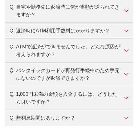
返済ください。
済はできません。
Q.
自宅や勤務先に返済時に何か書類が送られてき
A.
次回返済金額（毎回の返済額＋遅延損害金の
また、借入残高・利息・遅延損害金の合計金
利息が日割計算のため、一括返済に必要な金額は返済
ますか？
合計）をご確認のうえ、ATMまたはお振り込
額を超えるご返済はできませんので、ご注意
日により異なります。ご返済日当日に必要金額（借入
みにてご返済ください。
残高・利息・遅延損害金の合計額）を下記いずれかの
ください。
Q.
返済時にATM利用手数料はかかりますか？
A.
書類は送付しません。
方法でご確認ください。
利息が日割計算のため、必要な金額は返済日により異
なります。ご返済日当日に次回返済金額（毎回の返済
Q.
ATMで返済ができませんでした。どんな原因が
A.
≪ご利用残高確認方法≫
「バンクイックカード」でご返済いただく場
額＋遅延損害金の合計）を下記いずれかの方法でご確
考えられますか？
バンクイックアプリからご利用残高をタップし
合、当行ATM・セブン銀行ATM・ローソン銀
認ください。
て確認
行ATM・イーネットATM共にATM利用手数料
Q.
バンクイックカードが再発行手続中のため手元
≪次回返済金額や残高の確認方法≫
A.
以下の原因が考えられます。
はかかりません。
にないのですが返済できますか？
ダウンロードはこちらから（
無料
）
バンクイックアプリホーム画面の「次回のご返
入金額が、返済に必要な金額に不足している場
ATMからお振り込みでご返済される場合は、利用時
済」を確認
合
間・利用機関により所定の手数料がかかります。
Q.
1,000円未満の金額を入金するには、どうした
遅延損害金等の確認はご利用残高をタップして
A.
お振り込みでご返済いただけます。
バンクイックアプリについて、くわしくはこ
毎回のご返済は、次回返済金額（最少返済額）
ら良いですか？
ください。
バンクイックアプリの「ご返済」または、会
ちら
以上の金額でないとご入金ができません。
員ページの「ご返済（振込返済）」からお手
ダウンロードはこちらから（
無料
）
Q.
無利息期間はありますか？
Eメールサービスをご利用の場合、ATMにて次回
A.
以下の方法でご返済いただけます。
続きできます。
会員ページのホーム画面「残債務合計額」を確
返済金額（最少返済額）未満の操作を行うとリ
当行ATMでのご入金
認
振込先口座も確認ができます。
アルタイムにメールでお知らせします。
A.
カードローン「バンクイック」では無利息期
当行ATMで、平日8:45～18:00までは硬貨のお取
バンクイックアプリについて、くわしくはこ