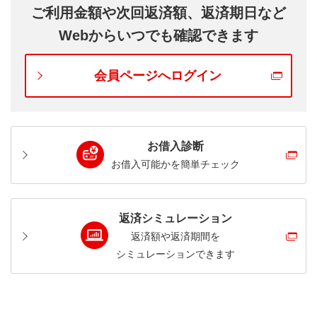
余白へ「バンクイックの口座番号」をご記入くだ
ご利用金額や次回返済額、返済期日など
『警察・金融庁』詐欺の例～公的機関が借
第三者の指示・勧誘によるお申し込み、お借
さい。不明の場合は不要です。
入や電子マネー購入を指示することはあり
Webからいつでも確認できます
り入れは行わないでください。
ません～
『今すぐ』『他言無用』は詐欺のサインで
Webアップロードでご提出
会員ページへログイン
す。被害の内容に応じて、ご連絡先が変わり
書類提出ページはこちら
警察や金融庁を名乗り『調査のため』とロー
ます。以下ページよりご確認ください。
ン契約や送金を指示される
申込商品は、バンクイックを選択してく
https://www.bk.mufg.jp/info/security/higai/index.ht
ださい。
ml
『口座が不正利用』『補償の立替』などと不
受付番号は、1111111（イチ7桁）をご入
お借入診断
安を煽る
力ください。
お借入可能かを簡単チェック
郵送でご提出
投資詐欺の例
※第二リテールアカウント
支店より返信用封筒をお送りします。
返済シミュレーション
『必ず儲かる』『元本保証』などの甘い勧
〒104-0033 東京都中央区新川1-28-
返済額や返済期間を
誘。投資コミュニティ／自動売買ツールへ誘
38 東京ダイヤビルディング
シミュレーションできます
導される
株式会社三菱ＵＦＪ銀行 第二リテー
ルアカウント支店
出金のために費用がかかる。その費用を『カ
書類はいずれも原本ではなく、「写し」を
ードローンで用意できます』などと指示され