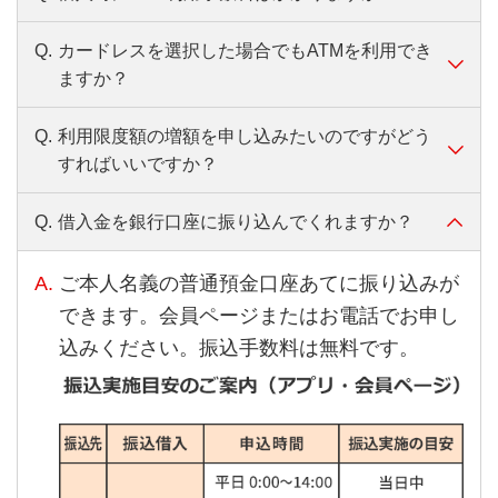
変更（個別設定）をご希望のお客さまは、第
二リテールアカウント支店専用ダイヤル
Q.
カードレスを選択した場合でもATMを利用でき
A.
当行ATM・セブン銀行ATM・ローソン銀行
「0120-76-5919」（音声自動応答）までご連
ますか？
ATM・イーネットATM共にいつでもATM利用
絡ください。
手数料は無料です。
Q.
利用限度額の増額を申し込みたいのですがどう
A.
カードレスを選択した場合、ATMはご利用で
受付時間：平日9：00～21：00、土・日・祝日9：00
お振り込みでのお借り入れの際も、振込手数
すればいいですか？
～17：00（12/31～1/3は除く）
きません。ATMのご利用をご希望の場合は、
料は無料です。
バンクイックカード発行が必要になります。
お借入方法について、くわしくはこちら
Q.
借入金を銀行口座に振り込んでくれますか？
A.
第二リテールアカウント支店専用ダイヤル
第二リテールアカウント支店専用ダイヤル
「0120-76-5919」（音声自動応答）まで、ご
「0120-76-5919」（音声自動応答）まで、ご
A.
ご本人名義の普通預金口座あてに振り込みが
連絡をお願いします。
連絡をお願いします。
できます。会員ページまたはお電話でお申し
受付時間：平日9：00～21：00、土・日・祝日9：00
受付時間：平日9:00～21:00、土・日・祝日9:00～
込みください。振込手数料は無料です。
～17：00（12/31～1/3を除く）
17:00（12/31～1/3を除く）