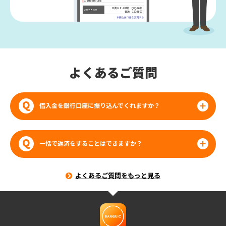
よくあるご質問
借入金を銀行口座に振り込んでくれますか？
ご本人名義の普通預金口座あてに振り込みができます。
一括で返済をすることはできますか？
一括返済も可能です。
ご返済当日の利用残高（必要金
額）をご確認のうえ、ATMまたはお振り込みにてご返済
よくあるご質問をもっと見る
ください。
借入残高・利息・遅延損害金の合計金額を超えるご返済はできま
せん。
利息が日割計算のため、一括返済に必要な金額は返済日により異
なります。ご返済日当日に必要金額（借入残高・利息・遅延損害