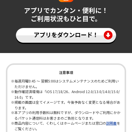
金の合計額）を下記いずれかの方法でご確認ください。
アプリでカンタン・便利に！
ご利用残高の詳細は、バンクイックアプリからのご確認
ご利用状況もひと目で。
がおススメです！
≪アプリでのご確認方法≫
アプリホーム画面の「ご利用残高」をタップ
アプリをダウンロード！
バンクイックアプリのホーム画面イメージ
ゆうちょ銀行等、一部お申し込みできない金融機
関がございます。
以下はシステムメンテナンス・サービス休止期間
につき、お申し込みいただけません。
注意事項
毎月第二土曜日の20：50 ～ 翌日7：59
毎週月曜0:45 ～ 翌朝5:00はシステムメンテナンスのためご利用い
一部の祝日（毎年変更あり）
ただけません。
くわしくはこちら
動作確認済環境は「iOS 17/18/26、
Android 12.0/13.0/14.0/15.0/
振り込みでのお借り入れには、Eメールサービスへの登録が必要
16.0」です。
です。
掲載の画面は全てイメージです。今後予告なく変更となる場合があ
申込状況等により振り込みまで時間がかかる場合があります。
ります。
本アプリの利用手数料は無料ですが、ダウンロードやご利用にかか
取引状況等により、振り込みができない場合は、メールまたは電
るパケット通信料はお客さまのご負担となります。
話でご連絡します。
商品内容について、くわしくはホームページまたは窓口の
説明書
を
他行口座あての振り込みの場合、口座に入金される時間は、ご利
ご覧ください。
≪その他のご確認方法≫
用の金融機関により異なります。あらかじめご了承ください。