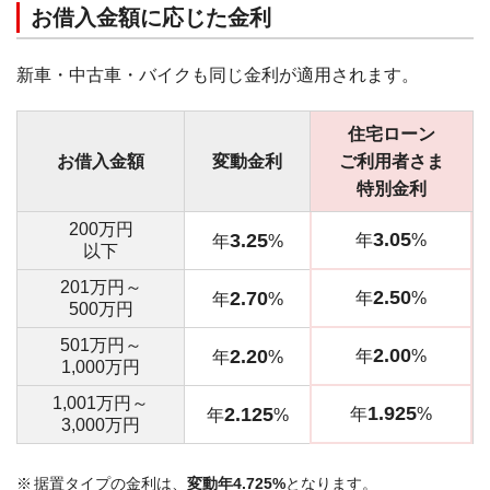
お借入金額に応じた金利
新車・中古車・バイクも同じ金利が適用されます。
住宅ローン
お借入金額
変動金利
ご利用者さま
特別金利
200万円
3.05
3.25
年
%
年
%
以下
201万円～
2.50
2.70
年
%
年
%
500万円
501万円～
2.00
2.20
年
%
年
%
1,000万円
1,001万円～
1.925
2.125
年
%
年
%
3,000万円
据置タイプの金利は、
変動年4.725%
となります。