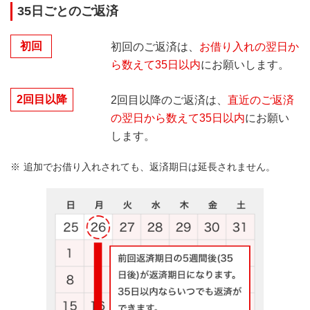
バンクイックアプリ・会員ページなら、他行口座から
35日ごとのご返済
のご返済も振込手数料無料
初回
返済額の入金が15時以降の場合は、翌平日窓口営業日扱い
初回のご返済は、
お借り入れの翌日か
となる可能性がありますのでご注意ください。
ら数えて35日以内
にお願いします。
他行口座から振り込む場合、バンクイックアプリもしくは
会員ページよりPay-easyを利用してお手続きすることで、
2回目以降
2回目以降のご返済は、
直近のご返済
振込手数料が無料となります。それ以外の場合、振込手数
の翌日から数えて35日以内
にお願い
3
STEP.
料や入金日はお手続きをされた金融機関にご確認くださ
資金種類を選択
します。
い。
当行・提携コンビニATMからお振り込みの場合はご利用時
追加でお借り入れされても、返済期日は延長されません。
ATMの機種によって本画面が表示されない場合がありま
間・ご利用機関により、所定の手数料がかかります。
す。
「次回返済額」未満のご返済の場合は、毎回返済扱いとな
らず、臨時返済扱いとなります。
この場合、返済期日までに再度ご返済が必要です。
三菱ＵＦＪダイレクトについて、くわしくはこちら
当行の普通預金口座をお持ちでない方はスマートフォ