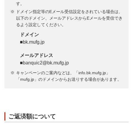
要金額をご確認ください。
す。
ドメイン指定等のEメール受信設定をされている場合は、
以下のドメイン、メールアドレスからEメールを受信でき
るよう設定してください。
ドメイン
■bk.mufg.jp
メールアドレス
■banquic2@bk.mufg.jp
キャンペーンのご案内などは、「info.bk.mufg.jp」
「mufg.jp」のドメインからお送りする場合があります。
6
ご返済額について
STEP.
金額を指定