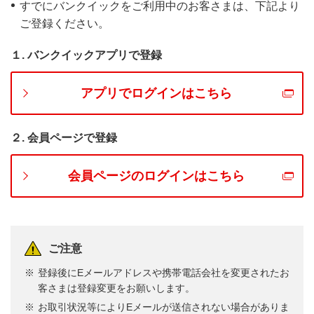
すでにバンクイックをご利用中のお客さまは、下記より
ご登録ください。
１. バンクイックアプリで登録
ご入金額を指定する際（一括返済や一部入金
等）のATM操作方法
アプリでログインはこちら
掲載の画面は全てイメージです。今後予告なく変更となる
5
２. 会員ページで登録
場合があります。
STEP.
確認画面の「一部入金」ボタンを
押す
会員ページのログインはこちら
臨時返済の場合は最少返済額以上のご入金が必要で
す。
借入残高・利息・遅延損害金の合計金額を超えるご
ご注意
入金はできません。
ご返済額はアプリ・または会員ページよりご確認く
登録後にEメールアドレスや携帯電話会社を変更されたお
ださい。一括返済に必要な金額は、利息が日割計算
客さまは登録変更をお願いします。
のため返済日により異なります。ご返済日当日に必
お取引状況等によりEメールが送信されない場合がありま