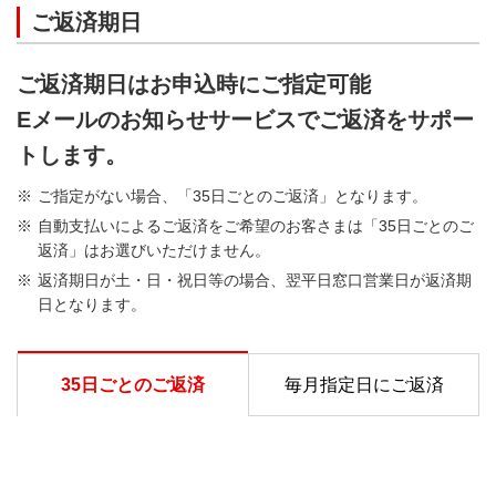
1
STEP.
振込先口座を確認
ご返済期日
3
STEP.
現金を投入（紙幣のみ対応）
3
STEP.
現金を投入（紙幣のみ対応）
ご返済期日はお申込時にご指定可能
バンクイックアプリの「ご返済」または会員ページ
3
STEP.
現金を投入（紙幣のみ対応）
Eメールのお知らせサービスでご返済をサポー
の「ご返済（振込返済）」ボタンを押してご確認く
トします。
ださい。
※
このマークのあるATMでご利用いただけます。
ご指定がない場合、「35日ごとのご返済」となります。
アプリまたは会員ページで確認
自動支払いによるご返済をご希望のお客さまは「35日ごとのご
2
STEP.
バンクイックカードを挿入する
返済」はお選びいただけません。
返済期日が土・日・祝日等の場合、翌平日窓口営業日が返済期
日となります。
2
STEP.
返済額をお振り込み
35日ごとのご返済
毎月指定日にご返済
毎回の返済額以上の金額をお振り込みください。
三菱ＵＦＪダイレクトなら、振込手数料無料