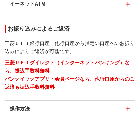
硬貨のお取り扱いは平日8:45～18:00となります。
イーネットATM
一部の無人ATMでは、硬貨はお取り扱いしていません。硬
以下の手順でご利用いただけます。
貨のお取り扱いの有無は、「ATM・店舗のご案内」よりご
確認いただけます。
1
お振り込みによるご返済
STEP.
トップ画面の状態で、バンクイックカ
以下の手順でご利用いただけます。
ATM・店舗のご案内
ードを挿入する
以下の手順でご利用いただけます。
三菱ＵＦＪ銀行口座・他行口座から指定の口座へのお振り
1
込みによりご返済が可能です。
STEP.
1
「取引開始」ボタンを押し、バンク
STEP.
トップ画面の
「お預け入れ」
ボタンを
イックカードを挿入する
押す
三菱ＵＦＪダイレクト（インターネットバンキング）な
1
STEP.
「取引開始」ボタンを押し、バンク
ら、振込手数料無料
イックカードを挿入する
バンクイックアプリ・会員ページなら、他行口座からのご
2
「マイカード」「クレジットカード」「その他取引＞カー
STEP.
画面の
「お預入れ」
ボタンを押す
返済も振込手数料無料
ドローン」ボタンからのご返済は出来ません。
2
「マイカード」「カード振込」ボタンからのご返済は出来
STEP.
トップ画面の
「ご返済」
ボタンを押
操作方法
ません。
す
2
STEP.
トップ画面の
「ご返済」
ボタンを押
す