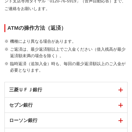
ント支店専用ダイヤル「0120-76-5919」（音声自動応答）まで、
ご連絡をお願いします。
ATMの操作方法（返済）
機種により異なる場合があります。
ご返済は、最少返済額以上でご入金ください（借入残高が最少
返済額未満の場合を除く）。
臨時返済（追加入金）時も、毎回の最少返済額以上のご入金が
必要となります。
三菱ＵＦＪ銀行
セブン銀行
以下の手順でご利用いただけます。
ローソン銀行