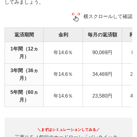
してみましょう。
横スクロールして確認
返済期間
金利
毎月の返済額
利
1年間（12ヵ
年14.6％
90,069円
8
月）
3年間（36ヵ
年14.6％
34,469円
24
月）
5年間（60ヵ
年14.6％
23,580円
41
月）
＼まずはシミュレーションしてみる／