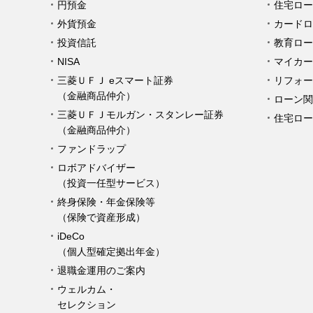
円預金
住宅ロー
外貨預金
カードロ
投資信託
教育ロー
NISA
マイカー
三菱ＵＦＪ eスマート証券
リフォー
（金融商品仲介）
ローン関
三菱ＵＦＪモルガン・スタンレー証券
住宅ロー
（金融商品仲介）
ファンドラップ
ロボアドバイザー
（投資一任型サービス）
終身保険・年金保険等
（保険で資産形成）
iDeCo
（個人型確定拠出年金）
退職金運用のご案内
ウェルカム・
セレクション