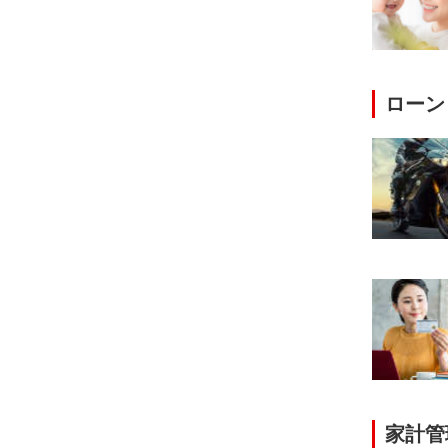
ローン
家計管