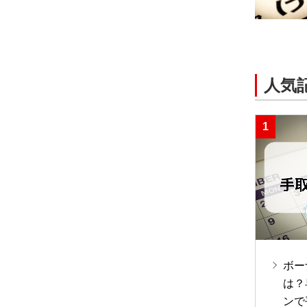
人気
ボー
は？
ンで