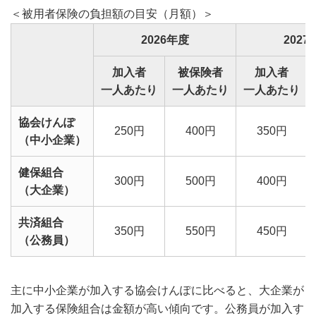
＜被用者保険の負担額の目安（月額）＞
2026年度
2027
加入者
被保険者
加入者
一人あたり
一人あたり
一人あたり
協会けんぽ
250円
400円
350円
（中小企業）
健保組合
300円
500円
400円
（大企業）
共済組合
350円
550円
450円
（公務員）
主に中小企業が加入する協会けんぽに比べると、大企業が
加入する保険組合は金額が高い傾向です。公務員が加入す