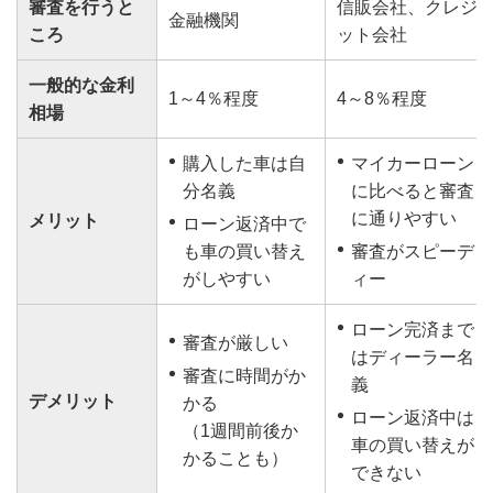
審査を行うと
信販会社、クレジ
金融機関
ころ
ット会社
一般的な金利
1～4％程度
4～8％程度
相場
購入した車は自
マイカーローン
分名義
に比べると審査
に通りやすい
メリット
ローン返済中で
も車の買い替え
審査がスピーデ
がしやすい
ィー
ローン完済まで
審査が厳しい
はディーラー名
審査に時間がか
義
デメリット
かる
ローン返済中は
（1週間前後か
車の買い替えが
かることも）
できない