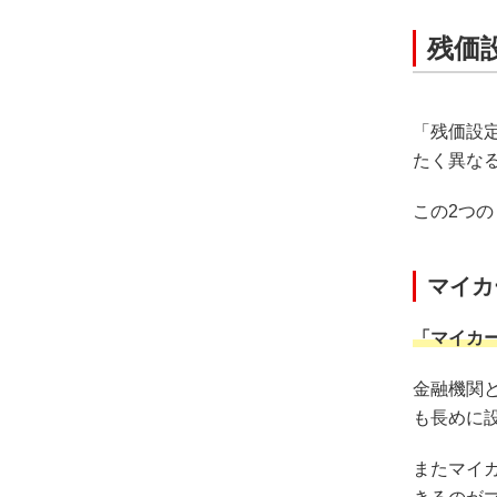
残価
「残価設
たく異な
この2つ
マイカ
「マイカ
金融機関
も長めに
またマイ