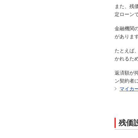
また、残
定ローン
金融機関
がありま
たとえば
かれるた
返済額が
ン契約者
マイカ
残価