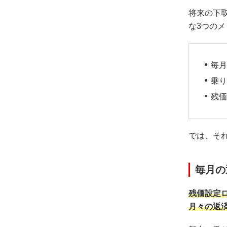
将来の下
な3つの
毎月
乗り
残価
では、そ
毎月の
残価設定
月々の返