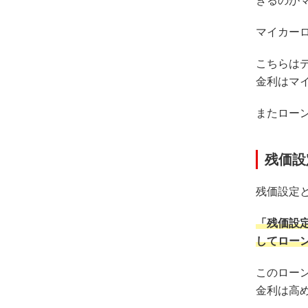
きるのが
マイカー
こちらは
金利はマ
またロー
残価設
残価設定
「残価設
してロー
このロー
金利は高