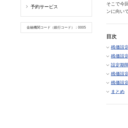
そこで今
予約サービス
ンに向い
金融機関コード（銀行コード）：0005
目次
残価設
残価設
設定期
残価設
残価設
まとめ