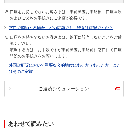
当行に普通預金口座をお持ちであれば
原則来店不要
口座をお持ちでないお客さまは、事前審査お申込後、口座開設
およびご契約お手続きにご来店が必要です。
口座開設（*）はアプリでカンタン！
窓口で契約する場合、どの店舗でも手続きは可能ですか？
口座開設はこちら
口座をお持ちでないお客さまは、以下に該当しないことをご確
認ください。
該当する方は、お手数ですが事前審査お申込前に窓口にて口座
事前審査申し込み”前”に口座開設のお手続きをお願いし
開設のお手続きをお願いします。
ます。
外国政府等において重要な公的地位にある方（あった方）また
事前審査申し込み”後”に口座開設された場合、再申込
はそのご家族
（もしくはご来店）が必要となります。
平日午前中のお申し込みに限り、最短当日に口座番号の確
認ができます。
ご返済シミュレーション
申込状況によっては平日午前中のお申し込みでも翌営業日
以降、また、祝日・休日等にお申し込みの場合、さらに日
数がかかる場合があります。
口座番号の確認後、事前審査をお申し込みください。
借り入れには当行所定の審査があります。審査結果によっ
あわせて読みたい
てはご希望にそいかねる場合があります。