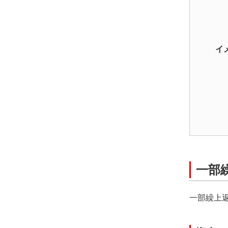
イ
一部
一部繰上