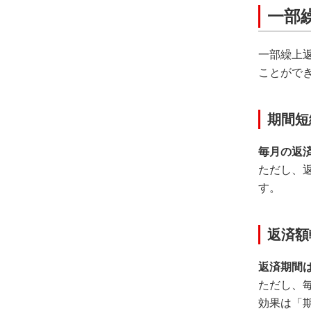
一部
一部繰上
ことがで
期間短
毎月の返
ただし、
す。
返済額
返済期間
ただし、
効果は「