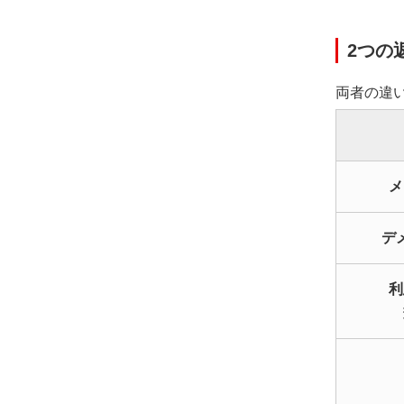
2つの
両者の違
メ
デ
利