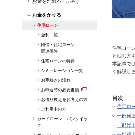
お金をためる・ふやす
お金をかりる
住宅ローン
金利一覧
団信・住宅ローン
住宅ロー
関連保険
と悩む方
住宅ローンの特典
本記事で
シミュレーション一覧
く解説し
お手続きの流れ
お申込時の必要書類
目次
お借り換えをお考えの方
住宅ロ
ご利用中の方
一部繰
カードローン「バンクイッ
一部繰
ク」
一部繰